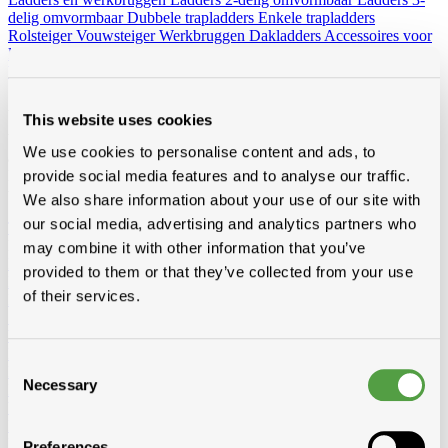
delig omvormbaar
Dubbele trapladders
Enkele trapladders
Rolsteiger
Vouwsteiger
Werkbruggen
Dakladders
Accessoires voor
ladders
Werfradios
Alles van hout
This website uses cookies
Van constructiehout zoals kepers, voligen en pannelatten tot
We use cookies to personalise content and ads, to
afwerkingshout zoals planchetten, platen en boordplanken – bij
provide social media features and to analyse our traffic.
Modde vind je een ruim aanbod houtproducten voor elke
toepassing.
We also share information about your use of our site with
our social media, advertising and analytics partners who
Toon alles van Hout
Loading...
may combine it with other information that you’ve
Pannelatten
provided to them or that they’ve collected from your use
Epicia
of their services.
RND
Stoflatten
Voligen
RND gedrenkt
3/4
4/4
6/4
Consent
RND niet gedrenkt
3/4
4/4
Necessary
Selection
Douglas gedrenkt
Vuren
KVH-FJ gedrenkt
KVH-FJ niet gedrenkt
Preferences