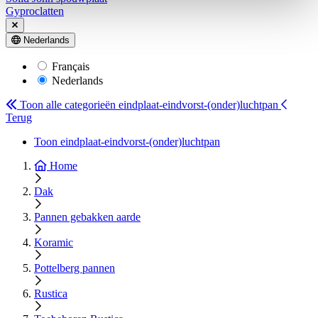
Gyproclatten
Nederlands
Français
Nederlands
Toon alle categorieën
eindplaat-eindvorst-(onder)luchtpan
Terug
Toon eindplaat-eindvorst-(onder)luchtpan
Home
Dak
Pannen gebakken aarde
Koramic
Pottelberg pannen
Rustica