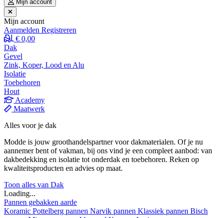
Mijn account
Mijn account
Aanmelden
Registreren
€ 0,00
Dak
Gevel
Zink, Koper, Lood en Alu
Isolatie
Toebehoren
Hout
Academy
Maatwerk
Alles voor je dak
Modde is jouw groothandelspartner voor dakmaterialen. Of je nu
aannemer bent of vakman, bij ons vind je een compleet aanbod: van
dakbedekking en isolatie tot onderdak en toebehoren. Reken op
kwaliteitsproducten en advies op maat.
Toon alles van Dak
Loading...
Pannen gebakken aarde
Koramic
Pottelberg pannen
Narvik pannen
Klassiek pannen
Bisch