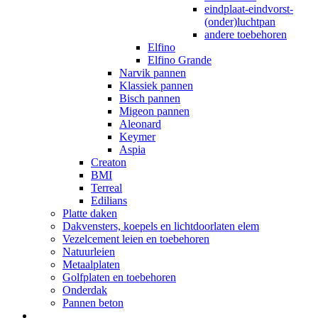
eindplaat-eindvorst-
(onder)luchtpan
andere toebehoren
Elfino
Elfino Grande
Narvik pannen
Klassiek pannen
Bisch pannen
Migeon pannen
Aleonard
Keymer
Aspia
Creaton
BMI
Terreal
Edilians
Platte daken
Dakvensters, koepels en lichtdoorlaten elem
Vezelcement leien en toebehoren
Natuurleien
Metaalplaten
Golfplaten en toebehoren
Onderdak
Pannen beton