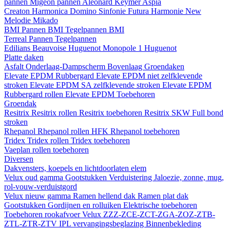
pannen
Migeon pannen
Aleonard
Keymer
Aspia
Creaton
Harmonica
Domino
Sinfonie
Futura
Harmonie New
Melodie
Mikado
BMI
Pannen BMI
Tegelpannen BMI
Terreal
Pannen
Tegelpannen
Edilians
Beauvoise Huguenot
Monopole 1 Huguenot
Platte daken
Asfalt
Onderlaag-Dampscherm
Bovenlaag
Groendaken
Elevate EPDM Rubbergard
Elevate EPDM niet zelfklevende
stroken
Elevate EPDM SA zelfklevende stroken
Elevate EPDM
Rubbergard rollen
Elevate EPDM Toebehoren
Groendak
Resitrix
Resitrix rollen
Resitrix toebehoren
Resitrix SKW Full bond
stroken
Rhepanol
Rhepanol rollen HFK
Rhepanol toebehoren
Tridex
Tridex rollen
Tridex toebehoren
Vaeplan
rollen
toebehoren
Diversen
Dakvensters, koepels en lichtdoorlaten elem
Velux oud gamma
Gootstukken
Verduistering
Jaloezie, zonne, mug,
rol-vouw-verduistgord
Velux nieuw gamma
Ramen hellend dak
Ramen plat dak
Gootstukken
Gordijnen en rolluiken
Elektrische toebehoren
Toebehoren rookafvoer
Velux ZZZ-ZCE-ZCT-ZGA-ZOZ-ZTB-
ZTL-ZTR-ZTV
IPL vervangingsbeglazing
Binnenbekleding