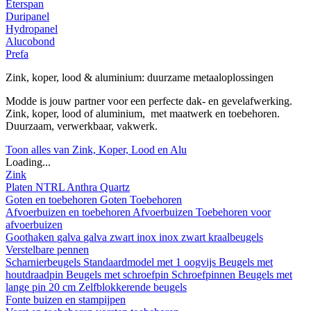
Eterspan
Duripanel
Hydropanel
Alucobond
Prefa
Zink, koper, lood & aluminium: duurzame metaaloplossingen
Modde is jouw partner voor een perfecte dak- en gevelafwerking.
Zink, koper, lood of aluminium, met maatwerk en toebehoren.
Duurzaam, verwerkbaar, vakwerk.
Toon alles van Zink, Koper, Lood en Alu
Loading...
Zink
Platen
NTRL
Anthra
Quartz
Goten en toebehoren
Goten
Toebehoren
Afvoerbuizen en toebehoren
Afvoerbuizen
Toebehoren voor
afvoerbuizen
Goothaken
galva
galva zwart
inox
inox zwart
kraalbeugels
Verstelbare pennen
Scharnierbeugels
Standaardmodel met 1 oogvijs
Beugels met
houtdraadpin
Beugels met schroefpin
Schroefpinnen
Beugels met
lange pin 20 cm
Zelfblokkerende beugels
Fonte buizen en stampijpen