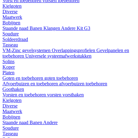
Vorst en toebehoren
vorsten
toebehoren
Kielgoten
Diverse
Maatwerk
Bobijnen
Staande naad
Banen
Klangen
Andere
Kit G3
Soudure
Soldeerdraad
Tasseau
VM-Zinc gevelsystemen
Overlappingsprofielen
Gevelpanelen en
toebehoren
Universele systeemafwerkstukken
Solins
Koper
Platen
Goten en toebehoren
goten
toebehoren
Afvoerbuizen en toebehoren
afvoerbuizen
toebehoren
Goothaken
Vorsten en toebehoren
vorsten
vorsthaken
Kielgoten
Diverse
Maatwerk
Bobijnen
Staande naad
Banen
Andere
Soudure
Tasseau