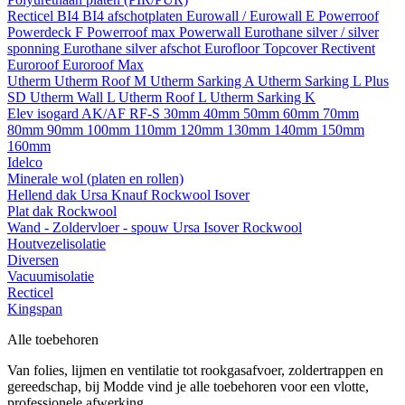
Recticel
BI4
BI4 afschotplaten
Eurowall / Eurowall E
Powerroof
Powerdeck F
Powerroof max
Powerwall
Eurothane silver / silver
sponning
Eurothane silver afschot
Eurofloor
Topcover
Rectivent
Euroroof
Euroroof Max
Utherm
Utherm Roof M
Utherm Sarking A
Utherm Sarking L Plus
SD
Utherm Wall L
Utherm Roof L
Utherm Sarking K
Elev isogard AK/AF RF-S
30mm
40mm
50mm
60mm
70mm
80mm
90mm
100mm
110mm
120mm
130mm
140mm
150mm
160mm
Idelco
Minerale wol (platen en rollen)
Hellend dak
Ursa
Knauf
Rockwool
Isover
Plat dak
Rockwool
Wand - Zoldervloer - spouw
Ursa
Isover
Rockwool
Houtvezelisolatie
Diversen
Vacuumisolatie
Recticel
Kingspan
Alle toebehoren
Van folies, lijmen en ventilatie tot rookgasafvoer, zoldertrappen en
gereedschap, bij Modde vind je alle toebehoren voor een vlotte,
professionele afwerking.