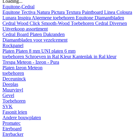
Loading...
Equitone-Cedral
Equitone
Tectiva
Natura
Pictura
Textura
Paintboard
Linea
Coloura
Lunara
Inspira
Algemene toebehoren Equitone
Diamantbladen
Cedral
Wood
Click Smooth-Wood
Toebehoren Cedral
Diversen
Uitverkoop assortiment
Cedral Board
Platen
Dakranden
Diamantbladen voor vezelcement
Rockpanel
Platen
Platen 8 mm
UNI platen 6 mm
toebehoren
Schroeven in Ral Kleur
Kantenlak in Ral kleur
Trespa Meteon - Izeon - Pura
Platen
Izeon
Meteon
toebehoren
Deceuninck
Deeplas
Muurvinyl
Gevel
Toebehoren
SVK
Fasonit leien
Andere bouwplaten
Promatec
Eterboard
Eterbacker