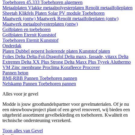
Toebehoren 45.333
Toebehoren algemeen
Metaalplaten
Vlakke metaalpolyesterplaten
Renolit metaalfolieplaten
Sheetah Klikfels
Platen
Solar PV module
Toebehoren
Maatwerk (ontw)
Maatwerk Renolit metaalfolieplaten (ontw)
Maatwerk metaalpolyesterplaten (ontw)
Golfplaten en toebehoren
Golfplaten
Eternit
Kunststof
Toebehoren
Eternit
Kunststof
Onderdak
Platen
Dubbel geperst
Isolerende platen
Kunststof platen
Folies
Delta
Delta-Fol-Dragofol
Delta maxx, fassade, vitaxx
Delta
Extremm
Delta XX Plus Strong
Delta Maxx Plus
Tyvek
Aluthermo
VM Zinc membrane
Proclima
Korafleece
Procover
Pannen beton
BMI-RBB
Pannen
Toebehoren pannen
Nelskamp
Pannen
Toebehoren pannen
Alles voor je gevel
Modde is jouw groothandelspartner voor gevelmaterialen. Of je nu
een nieuwbouwproject plant of een gevel renoveert, wij bieden een
uitgebreid assortiment gevelbekleding en toebehoren. Kwaliteit en
technische ondersteuning verzekerd.
Toon alles van Gevel