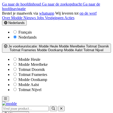
Ga naar de hoofdinhoud
Ga naar de zoekopdracht
Ga naar de
hoofdnavigatie
Bestel je maatwerk via
whatsapp
Wij leveren tot
op de werf
Over Modde
Nieuws
Jobs
Vestigingen
Acties
Nederlands
Français
Nederlands
Je voorkeurslocatie:
Modde Heule
Modde Merelbeke
Toitmat Doornik
Toitmat Frameries
Modde Oostkamp
Modde Aalst
Toitmat Nijvel
Modde Heule
Modde Merelbeke
Toitmat Doornik
Toitmat Frameries
Modde Oostkamp
Modde Aalst
Toitmat Nijvel