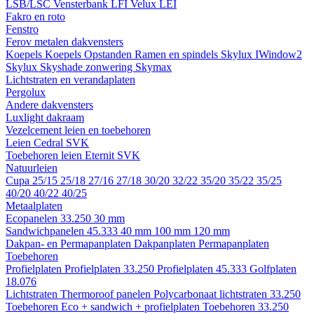
LSB/LSC
Vensterbank LFI
Velux LEI
Fakro en roto
Fenstro
Ferov metalen dakvensters
Koepels
Koepels
Opstanden
Ramen en spindels
Skylux IWindow2
Skylux Skyshade zonwering
Skymax
Lichtstraten en verandaplaten
Pergolux
Andere dakvensters
Luxlight dakraam
Vezelcement leien en toebehoren
Leien
Cedral
SVK
Toebehoren leien
Eternit
SVK
Natuurleien
Cupa
25/15
25/18
27/16
27/18
30/20
32/22
35/20
35/22
35/25
40/20
40/22
40/25
Metaalplaten
Ecopanelen 33.250
30 mm
Sandwichpanelen 45.333
40 mm
100 mm
120 mm
Dakpan- en Permapanplaten
Dakpanplaten
Permapanplaten
Toebehoren
Profielplaten
Profielplaten 33.250
Profielplaten 45.333
Golfplaten
18.076
Lichtstraten
Thermoroof panelen
Polycarbonaat lichtstraten 33.250
Toebehoren Eco + sandwich + profielplaten
Toebehoren 33.250