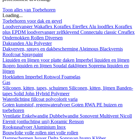
Toon alles van Toebehoren
Loading...
Toebehoren voor dak en gevel
Loodvervanger
Wakaflex
Koraflex
Eterflex
Alu loodflex
Koraflex
plus
EPDM loodvervanger zelfklevend
Connectalu classic
Creaflex
Ondernokken
Rollen
Diversen
Dakranden
Alu
Polyester
Dakverven, sprays en dakbescherming
Algimous
Blackvernis
Roofcoat
Spraypaint
Liquiden en lijmen voor platte daken
Imperbel liquiden en lijmen
Ikopro liquiden en lijmen
Soudal daklijmen
Soprema liquiden en
lijmen
Hoeklatten
Imperbel
Rotswol
Foamglas
Gas
Siliconen, kitten, tapes, schuimen
Siliconen, kitten, lijmen
Banden-
tapes
Solid John Hybrid Polymeer
Waterdichting
fillcoat
polycolorit
varia
Goten kunststof, regenwaterafvoer
Goten
RWA
PE buizen en
toebehoren
Ventilatie
Enkelwandig
Dubbelwandig
Sonovent
Multivent
Nicoll
Eternit (ontluchting uni)
Koramic
Renson
Rookgasafvoer
Aluminium
Inox
Bouwfolie
volle rollen
niet volle rollen
Dampschermen
Isover
Delta
Sopravap hygro
Klöber