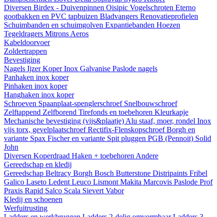
Diversen
Birdex - Duivenpinnen Oisipic
Vogelschroten
Eterno
gootbakken en PVC tapbuizen
Bladvangers
Renovatieprofielen
Schuimbanden en schuimgolven
Expantiebanden
Hoezen
Tegeldragers
Mitrons
Aeros
Kabeldoorvoer
Zoldertrappen
Bevestiging
Nagels
Ijzer
Koper
Inox
Galvanise
Paslode nagels
Panhaken
inox
koper
Pinhaken
inox
koper
Hanghaken
inox
koper
Schroeven
Spaanplaat-spenglerschroef
Snelbouwschroef
Zelftappend
Zelfborend
Tirefonds en toebehoren
Kleurkapje
Mechanische bevestiging (vijs&plaatje)
Alu staaf, moer, rondel
Inox
vijs torx, gevelplaatschroef
Rectifix-Flenskopschroef
Borgh en
variante
Spax
Fischer en variante
Spit pluggen
PGB (Pennoit)
Solid
John
Diversen
Koperdraad
Haken + toebehoren
Andere
Gereedschap en kledij
Gereedschap
Beltracy
Borgh
Bosch
Butterstone
Distripaints
Fribel
Galico
Laseto
Ledent
Leuco
Lismont
Makita
Marcovis
Paslode
Prof
Praxis
Rapid
Salco
Scala
Sievert
Vabor
Kledij en schoenen
Werfuitrusting
Ladders en werkbruggen
Ladders 2-delig omvormbaar
Ladders 3-