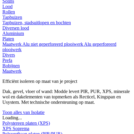
Solins
Lood
Rollen
Tapbuizen
Tapbuizen, stadsuitlopen en bochten
Diversen lood
Aluminium
Platen
Maatwerk
Alu niet geperforeerd plooiwerk
Alu geperforeerd
plooiwerk
Divers
Prefa
Bobijnen
Maatwerk
Efficiënt isoleren op maat van je project
Dak, gevel, vloer of wand: Modde levert PIR, PUR, XPS, minerale
wol en dakelementen van topmerken als Recticel, Kingspan en
Usystem. Met technische ondersteuning op maat.
Toon alles van Isolatie
Loading...
Polystereen platen (XPS)
XPS Soprema
Polyurethaan platen (PIR/PUR)