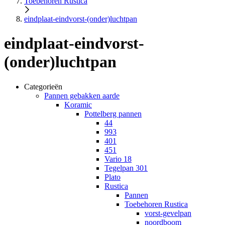
Toebehoren Rustica
eindplaat-eindvorst-(onder)luchtpan
eindplaat-eindvorst-
(onder)luchtpan
Categorieën
Pannen gebakken aarde
Koramic
Pottelberg pannen
44
993
401
451
Vario 18
Tegelpan 301
Plato
Rustica
Pannen
Toebehoren Rustica
vorst-gevelpan
noordboom