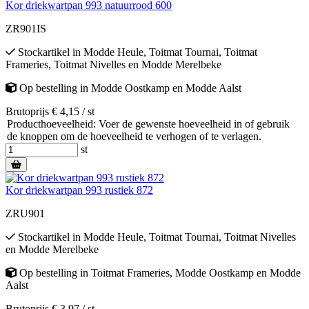
Kor driekwartpan 993 natuurrood 600
ZR901IS
Stockartikel
in
Modde Heule
,
Toitmat Tournai
,
Toitmat
Frameries
,
Toitmat Nivelles
en
Modde Merelbeke
Op bestelling
in
Modde Oostkamp
en
Modde Aalst
Brutoprijs € 4,15 / st
Producthoeveelheid: Voer de gewenste hoeveelheid in of gebruik
de knoppen om de hoeveelheid te verhogen of te verlagen.
st
Kor driekwartpan 993 rustiek 872
ZRU901
Stockartikel
in
Modde Heule
,
Toitmat Tournai
,
Toitmat Nivelles
en
Modde Merelbeke
Op bestelling
in
Toitmat Frameries
,
Modde Oostkamp
en
Modde
Aalst
Brutoprijs € 3,97 / st