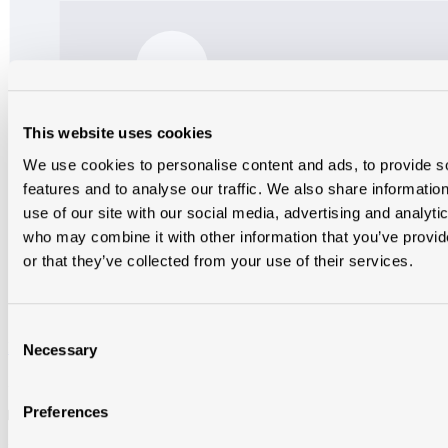
This website uses cookies
We use cookies to personalise content and ads, to provide s
features and to analyse our traffic. We also share informatio
use of our site with our social media, advertising and analyti
who may combine it with other information that you’ve provi
or that they’ve collected from your use of their services.
Consent
Kor beginhaakvorst universeel 993 bruin geglazuurd 670
Necessary
Selection
ZBHVUNIBRG
Preferences
Op bestelling
in alle vestigingen