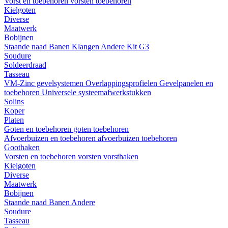
Vorst en toebehoren
vorsten
toebehoren
Kielgoten
Diverse
Maatwerk
Bobijnen
Staande naad
Banen
Klangen
Andere
Kit G3
Soudure
Soldeerdraad
Tasseau
VM-Zinc gevelsystemen
Overlappingsprofielen
Gevelpanelen en
toebehoren
Universele systeemafwerkstukken
Solins
Koper
Platen
Goten en toebehoren
goten
toebehoren
Afvoerbuizen en toebehoren
afvoerbuizen
toebehoren
Goothaken
Vorsten en toebehoren
vorsten
vorsthaken
Kielgoten
Diverse
Maatwerk
Bobijnen
Staande naad
Banen
Andere
Soudure
Tasseau