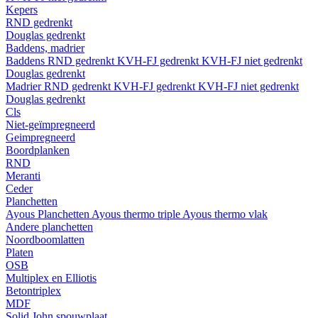
Kepers
RND gedrenkt
Douglas gedrenkt
Baddens, madrier
Baddens
RND gedrenkt
KVH-FJ gedrenkt
KVH-FJ niet gedrenkt
Douglas gedrenkt
Madrier
RND gedrenkt
KVH-FJ gedrenkt
KVH-FJ niet gedrenkt
Douglas gedrenkt
Cls
Niet-geïmpregneerd
Geimpregneerd
Boordplanken
RND
Meranti
Ceder
Planchetten
Ayous Planchetten
Ayous thermo triple
Ayous thermo vlak
Andere planchetten
Noordboomlatten
Platen
OSB
Multiplex en Elliotis
Betontriplex
MDF
Solid John spouwplaat