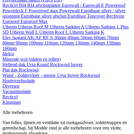
Recticel
BI4
BI4 afschotplaten
Eurowall / Eurowall E
Powerroof
Powerdeck F
Powerroof max
Powerwall
Eurothane silver / silver
sponning
Eurothane silver afschot
Eurofloor
Topcover
Rectivent
Euroroof
Euroroof Max
Utherm
Utherm Roof M
Utherm Sarking A
Utherm Sarking L Plus
SD
Utherm Wall L
Utherm Roof L
Utherm Sarking K
Elev isogard AK/AF RF-S
30mm
40mm
50mm
60mm
70mm
80mm
90mm
100mm
110mm
120mm
130mm
140mm
150mm
160mm
Idelco
Minerale wol (platen en rollen)
Hellend dak
Ursa
Knauf
Rockwool
Isover
Plat dak
Rockwool
Wand - Zoldervloer - spouw
Ursa
Isover
Rockwool
Houtvezelisolatie
Diversen
Vacuumisolatie
Recticel
Kingspan
Alle toebehoren
Van folies, lijmen en ventilatie tot rookgasafvoer, zoldertrappen en
gereedschap, bij Modde vind je alle toebehoren voor een vlotte,
professionele afwerking.