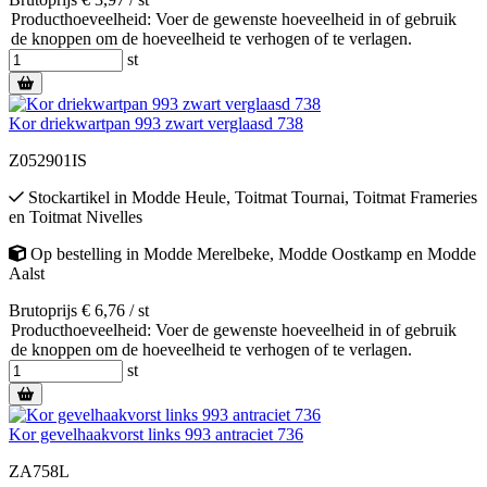
Producthoeveelheid: Voer de gewenste hoeveelheid in of gebruik
de knoppen om de hoeveelheid te verhogen of te verlagen.
st
Kor driekwartpan 993 zwart verglaasd 738
Z052901IS
Stockartikel
in
Modde Heule
,
Toitmat Tournai
,
Toitmat Frameries
en
Toitmat Nivelles
Op bestelling
in
Modde Merelbeke
,
Modde Oostkamp
en
Modde
Aalst
Brutoprijs € 6,76 / st
Producthoeveelheid: Voer de gewenste hoeveelheid in of gebruik
de knoppen om de hoeveelheid te verhogen of te verlagen.
st
Kor gevelhaakvorst links 993 antraciet 736
ZA758L