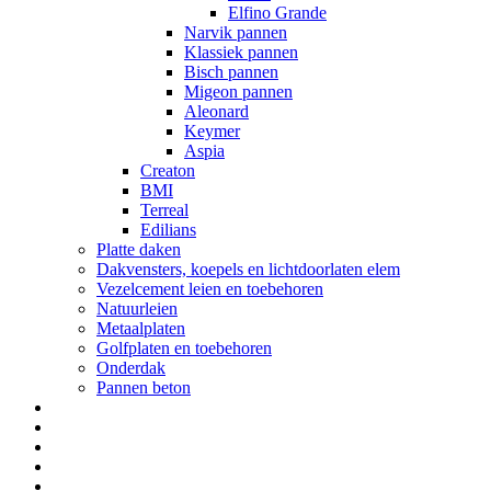
Elfino Grande
Narvik pannen
Klassiek pannen
Bisch pannen
Migeon pannen
Aleonard
Keymer
Aspia
Creaton
BMI
Terreal
Edilians
Platte daken
Dakvensters, koepels en lichtdoorlaten elem
Vezelcement leien en toebehoren
Natuurleien
Metaalplaten
Golfplaten en toebehoren
Onderdak
Pannen beton