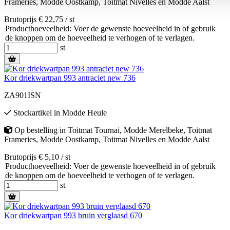
Frameries
,
Modde Oostkamp
,
Toitmat Nivelles
en
Modde Aalst
Brutoprijs € 22,75 / st
Producthoeveelheid: Voer de gewenste hoeveelheid in of gebruik
de knoppen om de hoeveelheid te verhogen of te verlagen.
st
Kor driekwartpan 993 antraciet new 736
ZA901ISN
Stockartikel
in
Modde Heule
Op bestelling
in
Toitmat Tournai
,
Modde Merelbeke
,
Toitmat
Frameries
,
Modde Oostkamp
,
Toitmat Nivelles
en
Modde Aalst
Brutoprijs € 5,10 / st
Producthoeveelheid: Voer de gewenste hoeveelheid in of gebruik
de knoppen om de hoeveelheid te verhogen of te verlagen.
st
Kor driekwartpan 993 bruin verglaasd 670