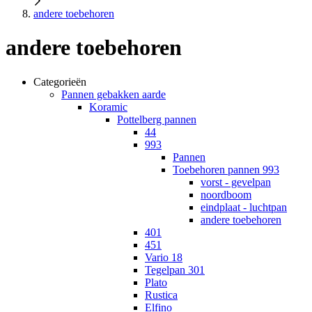
andere toebehoren
andere toebehoren
Categorieën
Pannen gebakken aarde
Koramic
Pottelberg pannen
44
993
Pannen
Toebehoren pannen 993
vorst - gevelpan
noordboom
eindplaat - luchtpan
andere toebehoren
401
451
Vario 18
Tegelpan 301
Plato
Rustica
Elfino