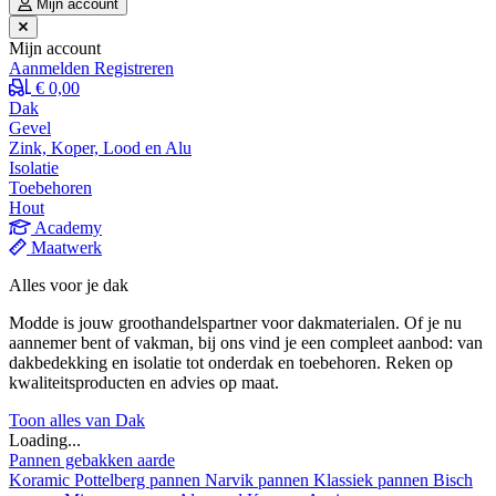
Mijn account
Mijn account
Aanmelden
Registreren
€ 0,00
Dak
Gevel
Zink, Koper, Lood en Alu
Isolatie
Toebehoren
Hout
Academy
Maatwerk
Alles voor je dak
Modde is jouw groothandelspartner voor dakmaterialen. Of je nu
aannemer bent of vakman, bij ons vind je een compleet aanbod: van
dakbedekking en isolatie tot onderdak en toebehoren. Reken op
kwaliteitsproducten en advies op maat.
Toon alles van Dak
Loading...
Pannen gebakken aarde
Koramic
Pottelberg pannen
Narvik pannen
Klassiek pannen
Bisch