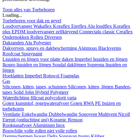
Toon alles van Toebehoren
Loading...
Toebehoren voor dak en gevel
Loodvervanger
Wakaflex
Koraflex
Eterflex
Alu loodflex
Koraflex
plus
EPDM loodvervanger zelfklevend
Connectalu classic
Creaflex
Ondernokken
Rollen
Diversen
Dakranden
Alu
Polyester
Dakverven, sprays en dakbescherming
Algimous
Blackvernis
Roofcoat
Spraypaint
Liquiden en lijmen voor platte daken
Imperbel liquiden en lijmen
Ikopro liquiden en lijmen
Soudal daklijmen
Soprema liquiden en
lijmen
Hoeklatten
Imperbel
Rotswol
Foamglas
Gas
Siliconen, kitten, tapes, schuimen
Siliconen, kitten, lijmen
Banden-
tapes
Solid John Hybrid Polymeer
Waterdichting
fillcoat
polycolorit
varia
Goten kunststof, regenwaterafvoer
Goten
RWA
PE buizen en
toebehoren
Ventilatie
Enkelwandig
Dubbelwandig
Sonovent
Multivent
Nicoll
Eternit (ontluchting uni)
Koramic
Renson
Rookgasafvoer
Aluminium
Inox
Bouwfolie
volle rollen
niet volle rollen
Dampschermen
Isover
Delta
Sopravap hygro
Klöber