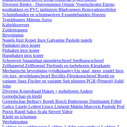
Diversen
Birdex - Duivenpinnen Oisipic
Vogelschroten
Eterno
gootbakken en PVC tapbuizen
Bladvangers
Renovatieprofielen
Schuimbanden en schuimgolven
Expantiebanden
Hoezen
Tegeldragers
Mitrons
Aeros
Kabeldoorvoer
Zoldertrappen
Bevestiging
Nagels
Ijzer
Koper
Inox
Galvanise
Paslode nagels
Panhaken
inox
koper
Pinhaken
inox
koper
Hanghaken
inox
koper
Schroeven
Spaanplaat-spenglerschroef
Snelbouwschroef
Zelftappend
Zelfborend
Tirefonds en toebehoren
Kleurkapje
Mechanische bevestiging (vijs&plaatje)
Alu staaf, moer, rondel
Inox
vijs torx, gevelplaatschroef
Rectifix-Flenskopschroef
Borgh en
variante
Spax
Fischer en variante
Spit pluggen
PGB (Pennoit)
Solid
John
Diversen
Koperdraad
Haken + toebehoren
Andere
Gereedschap en kledij
Gereedschap
Beltracy
Borgh
Bosch
Butterstone
Distripaints
Fribel
Galico
Laseto
Ledent
Leuco
Lismont
Makita
Marcovis
Paslode
Prof
Praxis
Rapid
Salco
Scala
Sievert
Vabor
Kledij en schoenen
Werfuitrusting
Ladders en werkbruggen
Ladders 2-delig omvormbaar
Ladders 3-