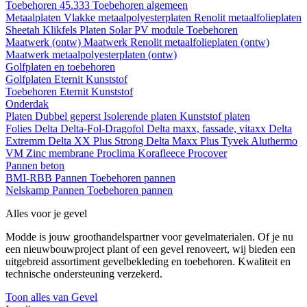
Toebehoren 45.333
Toebehoren algemeen
Metaalplaten
Vlakke metaalpolyesterplaten
Renolit metaalfolieplaten
Sheetah Klikfels
Platen
Solar PV module
Toebehoren
Maatwerk (ontw)
Maatwerk Renolit metaalfolieplaten (ontw)
Maatwerk metaalpolyesterplaten (ontw)
Golfplaten en toebehoren
Golfplaten
Eternit
Kunststof
Toebehoren
Eternit
Kunststof
Onderdak
Platen
Dubbel geperst
Isolerende platen
Kunststof platen
Folies
Delta
Delta-Fol-Dragofol
Delta maxx, fassade, vitaxx
Delta
Extremm
Delta XX Plus Strong
Delta Maxx Plus
Tyvek
Aluthermo
VM Zinc membrane
Proclima
Korafleece
Procover
Pannen beton
BMI-RBB
Pannen
Toebehoren pannen
Nelskamp
Pannen
Toebehoren pannen
Alles voor je gevel
Modde is jouw groothandelspartner voor gevelmaterialen. Of je nu
een nieuwbouwproject plant of een gevel renoveert, wij bieden een
uitgebreid assortiment gevelbekleding en toebehoren. Kwaliteit en
technische ondersteuning verzekerd.
Toon alles van Gevel