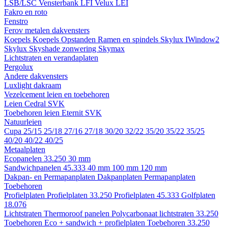
LSB/LSC
Vensterbank LFI
Velux LEI
Fakro en roto
Fenstro
Ferov metalen dakvensters
Koepels
Koepels
Opstanden
Ramen en spindels
Skylux IWindow2
Skylux Skyshade zonwering
Skymax
Lichtstraten en verandaplaten
Pergolux
Andere dakvensters
Luxlight dakraam
Vezelcement leien en toebehoren
Leien
Cedral
SVK
Toebehoren leien
Eternit
SVK
Natuurleien
Cupa
25/15
25/18
27/16
27/18
30/20
32/22
35/20
35/22
35/25
40/20
40/22
40/25
Metaalplaten
Ecopanelen 33.250
30 mm
Sandwichpanelen 45.333
40 mm
100 mm
120 mm
Dakpan- en Permapanplaten
Dakpanplaten
Permapanplaten
Toebehoren
Profielplaten
Profielplaten 33.250
Profielplaten 45.333
Golfplaten
18.076
Lichtstraten
Thermoroof panelen
Polycarbonaat lichtstraten 33.250
Toebehoren Eco + sandwich + profielplaten
Toebehoren 33.250