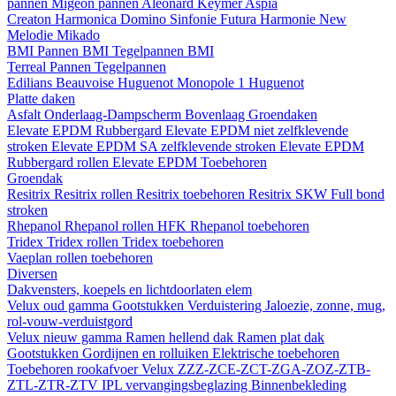
pannen
Migeon pannen
Aleonard
Keymer
Aspia
Creaton
Harmonica
Domino
Sinfonie
Futura
Harmonie New
Melodie
Mikado
BMI
Pannen BMI
Tegelpannen BMI
Terreal
Pannen
Tegelpannen
Edilians
Beauvoise Huguenot
Monopole 1 Huguenot
Platte daken
Asfalt
Onderlaag-Dampscherm
Bovenlaag
Groendaken
Elevate EPDM Rubbergard
Elevate EPDM niet zelfklevende
stroken
Elevate EPDM SA zelfklevende stroken
Elevate EPDM
Rubbergard rollen
Elevate EPDM Toebehoren
Groendak
Resitrix
Resitrix rollen
Resitrix toebehoren
Resitrix SKW Full bond
stroken
Rhepanol
Rhepanol rollen HFK
Rhepanol toebehoren
Tridex
Tridex rollen
Tridex toebehoren
Vaeplan
rollen
toebehoren
Diversen
Dakvensters, koepels en lichtdoorlaten elem
Velux oud gamma
Gootstukken
Verduistering
Jaloezie, zonne, mug,
rol-vouw-verduistgord
Velux nieuw gamma
Ramen hellend dak
Ramen plat dak
Gootstukken
Gordijnen en rolluiken
Elektrische toebehoren
Toebehoren rookafvoer
Velux ZZZ-ZCE-ZCT-ZGA-ZOZ-ZTB-
ZTL-ZTR-ZTV
IPL vervangingsbeglazing
Binnenbekleding