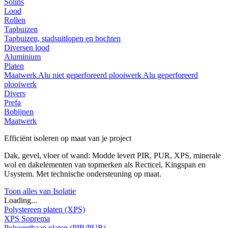
Solins
Lood
Rollen
Tapbuizen
Tapbuizen, stadsuitlopen en bochten
Diversen lood
Aluminium
Platen
Maatwerk
Alu niet geperforeerd plooiwerk
Alu geperforeerd
plooiwerk
Divers
Prefa
Bobijnen
Maatwerk
Efficiënt isoleren op maat van je project
Dak, gevel, vloer of wand: Modde levert PIR, PUR, XPS, minerale
wol en dakelementen van topmerken als Recticel, Kingspan en
Usystem. Met technische ondersteuning op maat.
Toon alles van Isolatie
Loading...
Polystereen platen (XPS)
XPS Soprema
Polyurethaan platen (PIR/PUR)