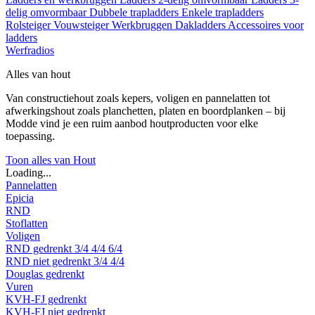
delig omvormbaar
Dubbele trapladders
Enkele trapladders
Rolsteiger
Vouwsteiger
Werkbruggen
Dakladders
Accessoires voor
ladders
Werfradios
Alles van hout
Van constructiehout zoals kepers, voligen en pannelatten tot
afwerkingshout zoals planchetten, platen en boordplanken – bij
Modde vind je een ruim aanbod houtproducten voor elke
toepassing.
Toon alles van Hout
Loading...
Pannelatten
Epicia
RND
Stoflatten
Voligen
RND gedrenkt
3/4
4/4
6/4
RND niet gedrenkt
3/4
4/4
Douglas gedrenkt
Vuren
KVH-FJ gedrenkt
KVH-FJ niet gedrenkt