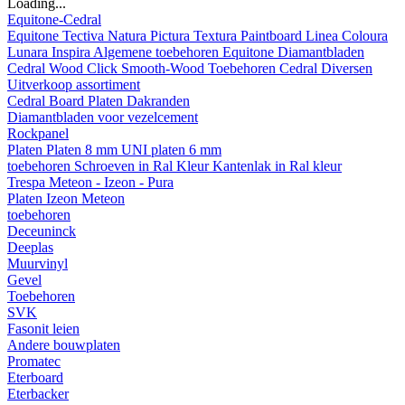
Loading...
Equitone-Cedral
Equitone
Tectiva
Natura
Pictura
Textura
Paintboard
Linea
Coloura
Lunara
Inspira
Algemene toebehoren Equitone
Diamantbladen
Cedral
Wood
Click Smooth-Wood
Toebehoren Cedral
Diversen
Uitverkoop assortiment
Cedral Board
Platen
Dakranden
Diamantbladen voor vezelcement
Rockpanel
Platen
Platen 8 mm
UNI platen 6 mm
toebehoren
Schroeven in Ral Kleur
Kantenlak in Ral kleur
Trespa Meteon - Izeon - Pura
Platen
Izeon
Meteon
toebehoren
Deceuninck
Deeplas
Muurvinyl
Gevel
Toebehoren
SVK
Fasonit leien
Andere bouwplaten
Promatec
Eterboard
Eterbacker