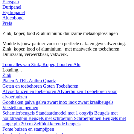
Eterspan
Duripanel
Hydropanel
Alucobond
Prefa
Zink, koper, lood & aluminium: duurzame metaaloplossingen
Modde is jouw partner voor een perfecte dak- en gevelafwerking.
Zink, koper, lood of aluminium, met maatwerk en toebehoren.
Duurzaam, verwerkbaar, vakwerk.
Toon alles van Zink, Koper, Lood en Alu
Loading...
Zink
Platen
NTRL
Anthra
Quartz
Goten en toebehoren
Goten
Toebehoren
Afvoerbuizen en toebehoren
Afvoerbuizen
Toebehoren voor
afvoerbuizen
Goothaken
galva
galva zwart
inox
inox zwart
kraalbeugels
Verstelbare pennen
Scharnierbeugels
Standaardmodel met 1 oogvijs
Beugels met
houtdraadpin
Beugels met schroefpin
Schroefpinnen
Beugels met
lange pin 20 cm
Zelfblokkerende beugels
Fonte buizen en stampijpen