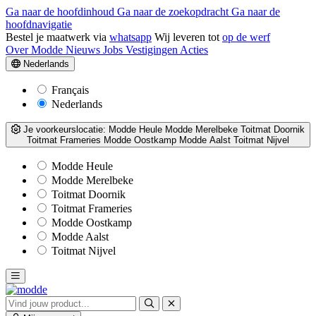
Ga naar de hoofdinhoud
Ga naar de zoekopdracht
Ga naar de
hoofdnavigatie
Bestel je maatwerk via
whatsapp
Wij leveren tot
op de werf
Over Modde
Nieuws
Jobs
Vestigingen
Acties
Nederlands
Français
Nederlands
Je voorkeurslocatie:
Modde Heule
Modde Merelbeke
Toitmat Doornik
Toitmat Frameries
Modde Oostkamp
Modde Aalst
Toitmat Nijvel
Modde Heule
Modde Merelbeke
Toitmat Doornik
Toitmat Frameries
Modde Oostkamp
Modde Aalst
Toitmat Nijvel