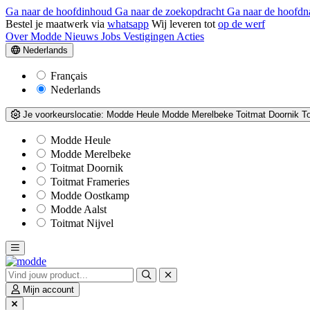
Ga naar de hoofdinhoud
Ga naar de zoekopdracht
Ga naar de hoofdn
Bestel je maatwerk via
whatsapp
Wij leveren tot
op de werf
Over Modde
Nieuws
Jobs
Vestigingen
Acties
Nederlands
Français
Nederlands
Je voorkeurslocatie:
Modde Heule
Modde Merelbeke
Toitmat Doornik
T
Modde Heule
Modde Merelbeke
Toitmat Doornik
Toitmat Frameries
Modde Oostkamp
Modde Aalst
Toitmat Nijvel
Mijn account