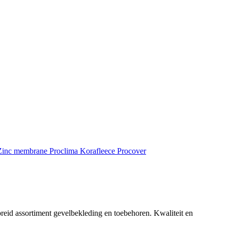
inc membrane
Proclima
Korafleece
Procover
reid assortiment gevelbekleding en toebehoren. Kwaliteit en