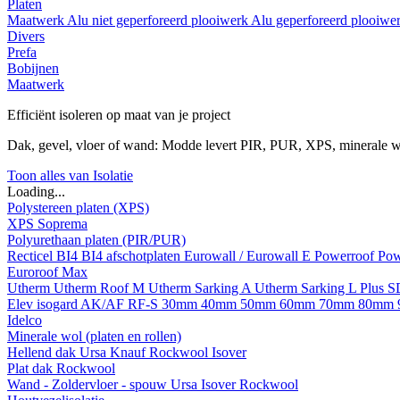
Platen
Maatwerk
Alu niet geperforeerd plooiwerk
Alu geperforeerd plooiwe
Divers
Prefa
Bobijnen
Maatwerk
Efficiënt isoleren op maat van je project
Dak, gevel, vloer of wand: Modde levert PIR, PUR, XPS, minerale w
Toon alles van Isolatie
Loading...
Polystereen platen (XPS)
XPS Soprema
Polyurethaan platen (PIR/PUR)
Recticel
BI4
BI4 afschotplaten
Eurowall / Eurowall E
Powerroof
Pow
Euroroof Max
Utherm
Utherm Roof M
Utherm Sarking A
Utherm Sarking L Plus 
Elev isogard AK/AF RF-S
30mm
40mm
50mm
60mm
70mm
80mm
Idelco
Minerale wol (platen en rollen)
Hellend dak
Ursa
Knauf
Rockwool
Isover
Plat dak
Rockwool
Wand - Zoldervloer - spouw
Ursa
Isover
Rockwool