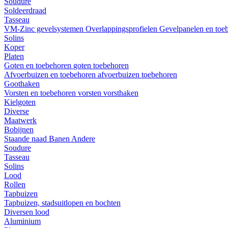
Soudure
Soldeerdraad
Tasseau
VM-Zinc gevelsystemen
Overlappingsprofielen
Gevelpanelen en toe
Solins
Koper
Platen
Goten en toebehoren
goten
toebehoren
Afvoerbuizen en toebehoren
afvoerbuizen
toebehoren
Goothaken
Vorsten en toebehoren
vorsten
vorsthaken
Kielgoten
Diverse
Maatwerk
Bobijnen
Staande naad
Banen
Andere
Soudure
Tasseau
Solins
Lood
Rollen
Tapbuizen
Tapbuizen, stadsuitlopen en bochten
Diversen lood
Aluminium