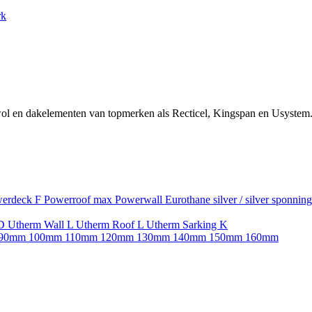
rk
ol en dakelementen van topmerken als Recticel, Kingspan en Usystem.
erdeck F
Powerroof max
Powerwall
Eurothane silver / silver sponnin
SD
Utherm Wall L
Utherm Roof L
Utherm Sarking K
90mm
100mm
110mm
120mm
130mm
140mm
150mm
160mm