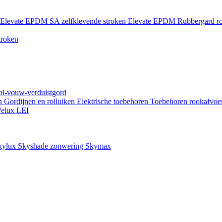
Elevate EPDM SA zelfklevende stroken
Elevate EPDM Rubbergard ro
troken
rol-vouw-verduistgord
en
Gordijnen en rolluiken
Elektrische toebehoren
Toebehoren rookafvoe
elux LEI
kylux Skyshade zonwering
Skymax