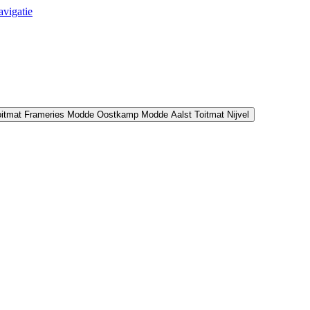
avigatie
oitmat Frameries
Modde Oostkamp
Modde Aalst
Toitmat Nijvel