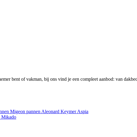
emer bent of vakman, bij ons vind je een compleet aanbod: van dakbed
annen
Migeon pannen
Aleonard
Keymer
Aspia
e
Mikado