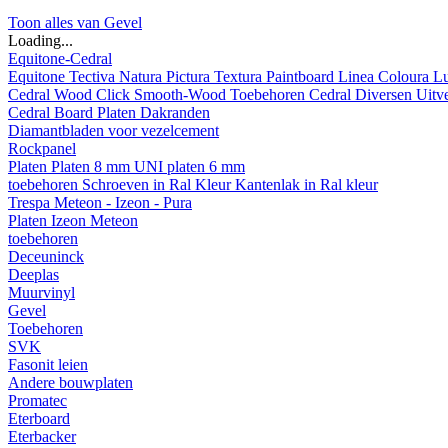
Toon alles van Gevel
Loading...
Equitone-Cedral
Equitone
Tectiva
Natura
Pictura
Textura
Paintboard
Linea
Coloura
L
Cedral
Wood
Click Smooth-Wood
Toebehoren Cedral
Diversen
Uitv
Cedral Board
Platen
Dakranden
Diamantbladen voor vezelcement
Rockpanel
Platen
Platen 8 mm
UNI platen 6 mm
toebehoren
Schroeven in Ral Kleur
Kantenlak in Ral kleur
Trespa Meteon - Izeon - Pura
Platen
Izeon
Meteon
toebehoren
Deceuninck
Deeplas
Muurvinyl
Gevel
Toebehoren
SVK
Fasonit leien
Andere bouwplaten
Promatec
Eterboard
Eterbacker