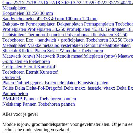
Cupa
25/15
25/18
27/16
27/18
30/20
32/22
35/20
35/22
35/25
40/20
Metaalplaten
Ecopanelen 33.250
30 mm
Sandwichpanelen 45.333
40 mm
100 mm
120 mm
Dakpan- en Permapanplaten
Dakpanplaten
Permapanplaten
Toebehor
Profielplaten
Profielplaten 33.250
Profielplaten 45.333
Golfplaten 18
Lichtstraten
Thermoroof panelen
Polycarbonaat lichtstraten 33.250
Toebehoren Eco + sandwich + profielplaten
Toebehoren 33.250
Toeb
Metaalplaten
Vlakke metaalpolyesterplaten
Renolit metaalfolieplaten
Sheetah Klikfels
Platen
Solar PV module
Toebehoren
Maatwerk (ontw)
Maatwerk Renolit metaalfolieplaten (ontw)
Maatwer
Golfplaten en toebehoren
Golfplaten
Eternit
Kunststof
Toebehoren
Eternit
Kunststof
Onderdak
Platen
Dubbel geperst
Isolerende platen
Kunststof platen
Folies
Delta
Delta-Fol-Dragofol
Delta maxx, fassade, vitaxx
Delta E
Pannen beton
BMI-RBB
Pannen
Toebehoren pannen
Nelskamp
Pannen
Toebehoren pannen
Alles voor je gevel
Modde is jouw groothandelspartner voor gevelmaterialen. Of je nu een
technische ondersteuning verzekerd.