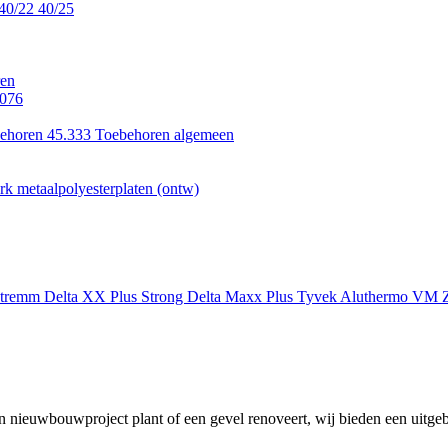
40/22
40/25
en
.076
ehoren 45.333
Toebehoren algemeen
k metaalpolyesterplaten (ontw)
xtremm
Delta XX Plus Strong
Delta Maxx Plus
Tyvek
Aluthermo
VM Z
 nieuwbouwproject plant of een gevel renoveert, wij bieden een uitgeb