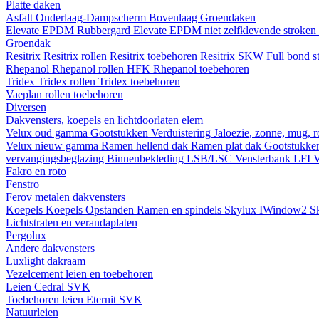
Platte daken
Asfalt
Onderlaag-Dampscherm
Bovenlaag
Groendaken
Elevate EPDM Rubbergard
Elevate EPDM niet zelfklevende stroken
Groendak
Resitrix
Resitrix rollen
Resitrix toebehoren
Resitrix SKW Full bond s
Rhepanol
Rhepanol rollen HFK
Rhepanol toebehoren
Tridex
Tridex rollen
Tridex toebehoren
Vaeplan
rollen
toebehoren
Diversen
Dakvensters, koepels en lichtdoorlaten elem
Velux oud gamma
Gootstukken
Verduistering
Jaloezie, zonne, mug, 
Velux nieuw gamma
Ramen hellend dak
Ramen plat dak
Gootstukk
vervangingsbeglazing
Binnenbekleding LSB/LSC
Vensterbank LFI
V
Fakro en roto
Fenstro
Ferov metalen dakvensters
Koepels
Koepels
Opstanden
Ramen en spindels
Skylux IWindow2
S
Lichtstraten en verandaplaten
Pergolux
Andere dakvensters
Luxlight dakraam
Vezelcement leien en toebehoren
Leien
Cedral
SVK
Toebehoren leien
Eternit
SVK
Natuurleien