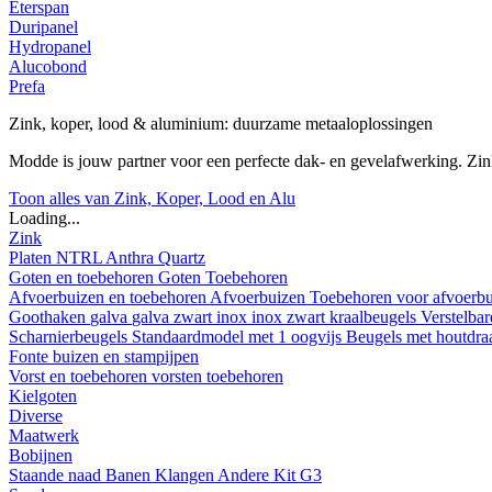
Eterspan
Duripanel
Hydropanel
Alucobond
Prefa
Zink, koper, lood & aluminium: duurzame metaaloplossingen
Modde is jouw partner voor een perfecte dak- en gevelafwerking. Z
Toon alles van Zink, Koper, Lood en Alu
Loading...
Zink
Platen
NTRL
Anthra
Quartz
Goten en toebehoren
Goten
Toebehoren
Afvoerbuizen en toebehoren
Afvoerbuizen
Toebehoren voor afvoerb
Goothaken
galva
galva zwart
inox
inox zwart
kraalbeugels
Verstelba
Scharnierbeugels
Standaardmodel met 1 oogvijs
Beugels met houtdr
Fonte buizen en stampijpen
Vorst en toebehoren
vorsten
toebehoren
Kielgoten
Diverse
Maatwerk
Bobijnen
Staande naad
Banen
Klangen
Andere
Kit G3