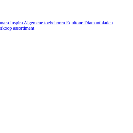
unara
Inspira
Algemene toebehoren Equitone
Diamantbladen
erkoop assortiment