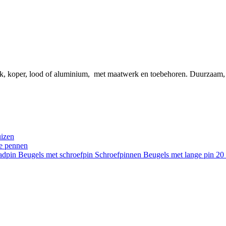
ink, koper, lood of aluminium, met maatwerk en toebehoren. Duurzaam
uizen
re pennen
aadpin
Beugels met schroefpin
Schroefpinnen
Beugels met lange pin 2