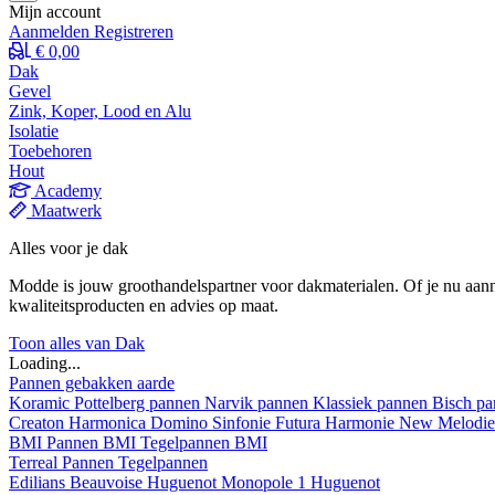
Mijn account
Aanmelden
Registreren
€ 0,00
Dak
Gevel
Zink, Koper, Lood en Alu
Isolatie
Toebehoren
Hout
Academy
Maatwerk
Alles voor je dak
Modde is jouw groothandelspartner voor dakmaterialen. Of je nu aann
kwaliteitsproducten en advies op maat.
Toon alles van Dak
Loading...
Pannen gebakken aarde
Koramic
Pottelberg pannen
Narvik pannen
Klassiek pannen
Bisch p
Creaton
Harmonica
Domino
Sinfonie
Futura
Harmonie New
Melodi
BMI
Pannen BMI
Tegelpannen BMI
Terreal
Pannen
Tegelpannen
Edilians
Beauvoise Huguenot
Monopole 1 Huguenot