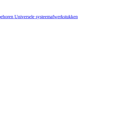
behoren
Universele systeemafwerkstukken