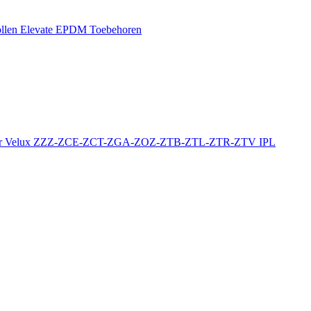
llen
Elevate EPDM Toebehoren
r
Velux ZZZ-ZCE-ZCT-ZGA-ZOZ-ZTB-ZTL-ZTR-ZTV
IPL