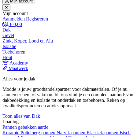
Mijn account
Mijn account
Aanmelden
Registreren
€ 0,00
Dak
Gevel
Zink, Koper, Lood en Alu
Isolatie
Toebehoren
Hout
Academy
Maatwerk
Alles voor je dak
Modde is jouw groothandelspartner voor dakmaterialen. Of je nu
aannemer bent of vakman, bij ons vind je een compleet aanbod: van
dakbedekking en isolatie tot onderdak en toebehoren. Reken op
kwaliteitsproducten en advies op maat.
Toon alles van Dak
Loading...
Pannen gebakken aarde
Koramic
Pottelberg pannen
Narvik pannen
Klassiek pannen
Bisch