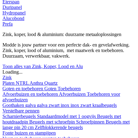
Eterspan
Duripanel
Hydropanel
Alucobond
Prefa
Zink, koper, lood & aluminium: duurzame metaaloplossingen
Modde is jouw partner voor een perfecte dak- en gevelafwerking.
Zink, koper, lood of aluminium, met maatwerk en toebehoren.
Duurzaam, verwerkbaar, vakwerk.
Toon alles van Zink, Koper, Lood en Alu
Loading...
Zink
Platen
NTRL
Anthra
Quartz
Goten en toebehoren
Goten
Toebehoren
Afvoerbuizen en toebehoren
Afvoerbuizen
Toebehoren voor
afvoerbuizen
Goothaken
galva
galva zwart
inox
inox zwart
kraalbeugels
Verstelbare pennen
Scharnierbeugels
Standaardmodel met 1 oogvijs
Beugels met
houtdraadpin
Beugels met schroefpin
Schroefpinnen
Beugels met
lange pin 20 cm
Zelfblokkerende beugels
Fonte buizen en stampijpen