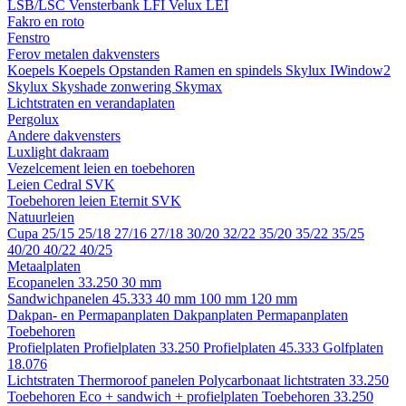
LSB/LSC
Vensterbank LFI
Velux LEI
Fakro en roto
Fenstro
Ferov metalen dakvensters
Koepels
Koepels
Opstanden
Ramen en spindels
Skylux IWindow2
Skylux Skyshade zonwering
Skymax
Lichtstraten en verandaplaten
Pergolux
Andere dakvensters
Luxlight dakraam
Vezelcement leien en toebehoren
Leien
Cedral
SVK
Toebehoren leien
Eternit
SVK
Natuurleien
Cupa
25/15
25/18
27/16
27/18
30/20
32/22
35/20
35/22
35/25
40/20
40/22
40/25
Metaalplaten
Ecopanelen 33.250
30 mm
Sandwichpanelen 45.333
40 mm
100 mm
120 mm
Dakpan- en Permapanplaten
Dakpanplaten
Permapanplaten
Toebehoren
Profielplaten
Profielplaten 33.250
Profielplaten 45.333
Golfplaten
18.076
Lichtstraten
Thermoroof panelen
Polycarbonaat lichtstraten 33.250
Toebehoren Eco + sandwich + profielplaten
Toebehoren 33.250