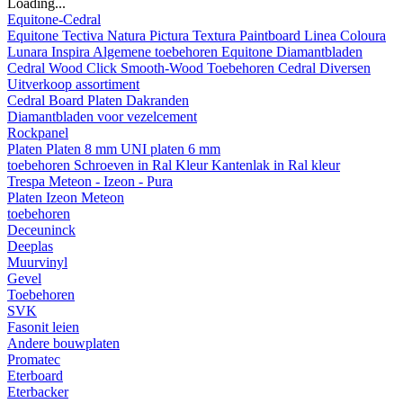
Loading...
Equitone-Cedral
Equitone
Tectiva
Natura
Pictura
Textura
Paintboard
Linea
Coloura
Lunara
Inspira
Algemene toebehoren Equitone
Diamantbladen
Cedral
Wood
Click Smooth-Wood
Toebehoren Cedral
Diversen
Uitverkoop assortiment
Cedral Board
Platen
Dakranden
Diamantbladen voor vezelcement
Rockpanel
Platen
Platen 8 mm
UNI platen 6 mm
toebehoren
Schroeven in Ral Kleur
Kantenlak in Ral kleur
Trespa Meteon - Izeon - Pura
Platen
Izeon
Meteon
toebehoren
Deceuninck
Deeplas
Muurvinyl
Gevel
Toebehoren
SVK
Fasonit leien
Andere bouwplaten
Promatec
Eterboard
Eterbacker