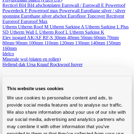
Recticel
BI4
BI4 afschotplaten
Eurowall / Eurowall E
Powerroof
Powerdeck F
Powerroof max
Powerwall
Eurothane silver / silver
sponning
Eurothane silver afschot
Eurofloor
Topcover
Rectivent
Euroroof
Euroroof Max
Utherm
Utherm Roof M
Utherm Sarking A
Utherm Sarking L Plus
SD
Utherm Wall L
Utherm Roof L
Utherm Sarking K
Elev isogard AK/AF RF-S
30mm
40mm
50mm
60mm
70mm
80mm
90mm
100mm
110mm
120mm
130mm
140mm
150mm
160mm
Idelco
Minerale wol (platen en rollen)
Hellend dak
Ursa
Knauf
Rockwool
Isover
Plat dak
Rockwool
Wand - Zoldervloer - spouw
Ursa
Isover
Rockwool
Houtvezelisolatie
Diversen
This website uses cookies
Vacuumisolatie
Recticel
We use cookies to personalise content and ads, to
Kingspan
provide social media features and to analyse our traffic.
We also share information about your use of our site with
Alle toebehoren
our social media, advertising and analytics partners who
Van folies, lijmen en ventilatie tot rookgasafvoer, zoldertrappen en
may combine it with other information that you’ve
gereedschap, bij Modde vind je alle toebehoren voor een vlotte,
professionele afwerking.
provided to them or that they’ve collected from your use