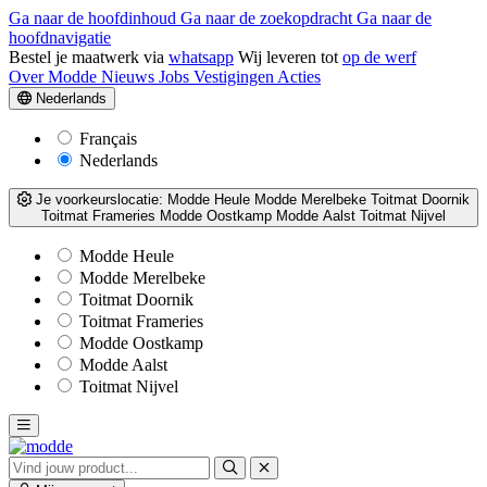
Ga naar de hoofdinhoud
Ga naar de zoekopdracht
Ga naar de
hoofdnavigatie
Bestel je maatwerk via
whatsapp
Wij leveren tot
op de werf
Over Modde
Nieuws
Jobs
Vestigingen
Acties
Nederlands
Français
Nederlands
Je voorkeurslocatie:
Modde Heule
Modde Merelbeke
Toitmat Doornik
Toitmat Frameries
Modde Oostkamp
Modde Aalst
Toitmat Nijvel
Modde Heule
Modde Merelbeke
Toitmat Doornik
Toitmat Frameries
Modde Oostkamp
Modde Aalst
Toitmat Nijvel