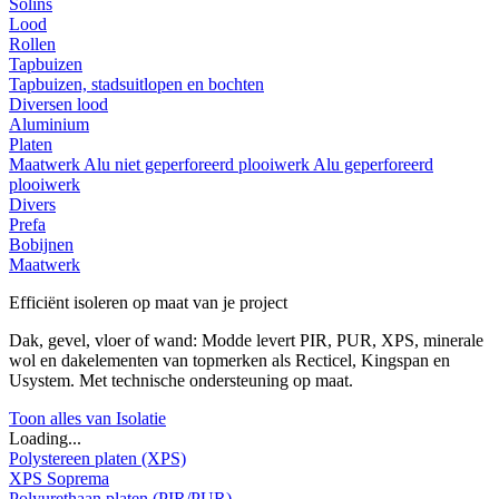
Solins
Lood
Rollen
Tapbuizen
Tapbuizen, stadsuitlopen en bochten
Diversen lood
Aluminium
Platen
Maatwerk
Alu niet geperforeerd plooiwerk
Alu geperforeerd
plooiwerk
Divers
Prefa
Bobijnen
Maatwerk
Efficiënt isoleren op maat van je project
Dak, gevel, vloer of wand: Modde levert PIR, PUR, XPS, minerale
wol en dakelementen van topmerken als Recticel, Kingspan en
Usystem. Met technische ondersteuning op maat.
Toon alles van Isolatie
Loading...
Polystereen platen (XPS)
XPS Soprema
Polyurethaan platen (PIR/PUR)