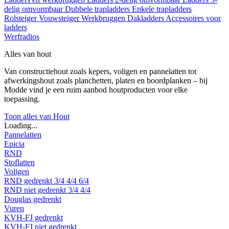
delig omvormbaar
Dubbele trapladders
Enkele trapladders
Rolsteiger
Vouwsteiger
Werkbruggen
Dakladders
Accessoires voor
ladders
Werfradios
Alles van hout
Van constructiehout zoals kepers, voligen en pannelatten tot
afwerkingshout zoals planchetten, platen en boordplanken – bij
Modde vind je een ruim aanbod houtproducten voor elke
toepassing.
Toon alles van Hout
Loading...
Pannelatten
Epicia
RND
Stoflatten
Voligen
RND gedrenkt
3/4
4/4
6/4
RND niet gedrenkt
3/4
4/4
Douglas gedrenkt
Vuren
KVH-FJ gedrenkt
KVH-FJ niet gedrenkt