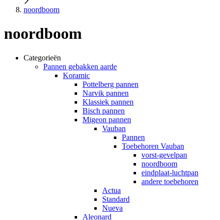
noordboom
noordboom
Categorieën
Pannen gebakken aarde
Koramic
Pottelberg pannen
Narvik pannen
Klassiek pannen
Bisch pannen
Migeon pannen
Vauban
Pannen
Toebehoren Vauban
vorst-gevelpan
noordboom
eindplaat-luchtpan
andere toebehoren
Actua
Standard
Nueva
Aleonard