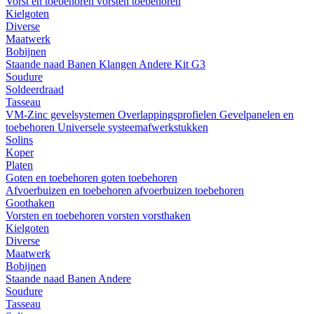
Vorst en toebehoren
vorsten
toebehoren
Kielgoten
Diverse
Maatwerk
Bobijnen
Staande naad
Banen
Klangen
Andere
Kit G3
Soudure
Soldeerdraad
Tasseau
VM-Zinc gevelsystemen
Overlappingsprofielen
Gevelpanelen en
toebehoren
Universele systeemafwerkstukken
Solins
Koper
Platen
Goten en toebehoren
goten
toebehoren
Afvoerbuizen en toebehoren
afvoerbuizen
toebehoren
Goothaken
Vorsten en toebehoren
vorsten
vorsthaken
Kielgoten
Diverse
Maatwerk
Bobijnen
Staande naad
Banen
Andere
Soudure
Tasseau