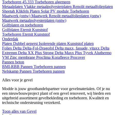
Toebehoren 45.333
Toebehoren algemeen
Metaalplaten
Vlakke metaalpolyesterplaten
Renolit metaalfolieplaten
Sheetah Klikfels
Platen
Solar PV module
Toebehoren
Maatwerk (ontw)
Maatwerk Renolit metaalfolieplaten (ontw)
Maatwerk metaalpolyesterplaten (ontw)
Golfplaten en toebehoren
Golfplaten
Eternit
Kunststof
Toebehoren
Eternit
Kunststof
Onderdak
Platen
Dubbel geperst
Isolerende platen
Kunststof platen
Folies
Delta
Delta-Fol-Dragofol
Delta maxx, fassade, vitaxx
Delta
Extremm
Delta XX Plus Strong
Delta Maxx Plus
Tyvek
Aluthermo
VM Zinc membrane
Proclima
Korafleece
Procover
Pannen beton
BMI-RBB
Pannen
Toebehoren pannen
Nelskamp
Pannen
Toebehoren pannen
Alles voor je gevel
Modde is jouw groothandelspartner voor gevelmaterialen. Of je nu
een nieuwbouwproject plant of een gevel renoveert, wij bieden een
uitgebreid assortiment gevelbekleding en toebehoren. Kwaliteit en
technische ondersteuning verzekerd.
Toon alles van Gevel