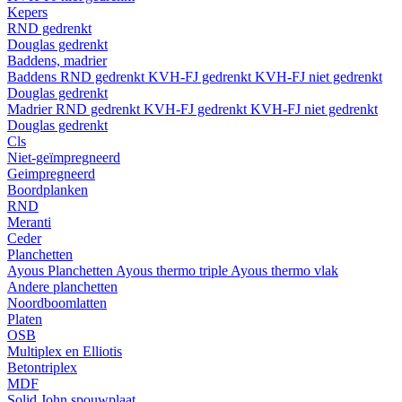
Kepers
RND gedrenkt
Douglas gedrenkt
Baddens, madrier
Baddens
RND gedrenkt
KVH-FJ gedrenkt
KVH-FJ niet gedrenkt
Douglas gedrenkt
Madrier
RND gedrenkt
KVH-FJ gedrenkt
KVH-FJ niet gedrenkt
Douglas gedrenkt
Cls
Niet-geïmpregneerd
Geimpregneerd
Boordplanken
RND
Meranti
Ceder
Planchetten
Ayous Planchetten
Ayous thermo triple
Ayous thermo vlak
Andere planchetten
Noordboomlatten
Platen
OSB
Multiplex en Elliotis
Betontriplex
MDF
Solid John spouwplaat