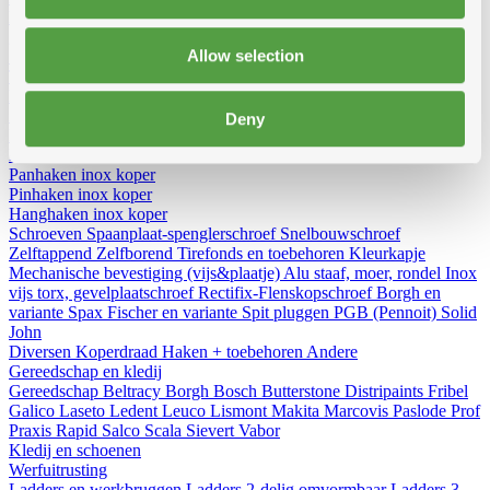
Diversen
Birdex - Duivenpinnen Oisipic
Vogelschroten
Eterno
gootbakken en PVC tapbuizen
Bladvangers
Renovatieprofielen
Allow selection
Schuimbanden en schuimgolven
Expantiebanden
Hoezen
Tegeldragers
Mitrons
Aeros
Kabeldoorvoer
Zoldertrappen
Deny
Bevestiging
Nagels
Ijzer
Koper
Inox
Galvanise
Paslode nagels
Panhaken
inox
koper
Pinhaken
inox
koper
Hanghaken
inox
koper
Schroeven
Spaanplaat-spenglerschroef
Snelbouwschroef
Zelftappend
Zelfborend
Tirefonds en toebehoren
Kleurkapje
Mechanische bevestiging (vijs&plaatje)
Alu staaf, moer, rondel
Inox
vijs torx, gevelplaatschroef
Rectifix-Flenskopschroef
Borgh en
variante
Spax
Fischer en variante
Spit pluggen
PGB (Pennoit)
Solid
John
Diversen
Koperdraad
Haken + toebehoren
Andere
Gereedschap en kledij
Gereedschap
Beltracy
Borgh
Bosch
Butterstone
Distripaints
Fribel
Galico
Laseto
Ledent
Leuco
Lismont
Makita
Marcovis
Paslode
Prof
Praxis
Rapid
Salco
Scala
Sievert
Vabor
Kledij en schoenen
Werfuitrusting
Ladders en werkbruggen
Ladders 2-delig omvormbaar
Ladders 3-