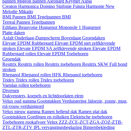
pannen
Migeon pannen
Aleonard
Keymer
Aspia
Creaton
Harmonica
Domino
Sinfonie
Futura
Harmonie New
Melodie
Mikado
BMI
Pannen BMI
Tegelpannen BMI
Terreal
Pannen
Tegelpannen
Edilians
Beauvoise Huguenot
Monopole 1 Huguenot
Platte daken
Asfalt
Onderlaag-Dampscherm
Bovenlaag
Groendaken
Elevate EPDM Rubbergard
Elevate EPDM niet zelfklevende
stroken
Elevate EPDM SA zelfklevende stroken
Elevate EPDM
Rubbergard rollen
Elevate EPDM Toebehoren
Groendak
Resitrix
Resitrix rollen
Resitrix toebehoren
Resitrix SKW Full bond
stroken
Rhepanol
Rhepanol rollen HFK
Rhepanol toebehoren
Tridex
Tridex rollen
Tridex toebehoren
Vaeplan
rollen
toebehoren
Diversen
Dakvensters, koepels en lichtdoorlaten elem
Velux oud gamma
Gootstukken
Verduistering
Jaloezie, zonne, mug,
rol-vouw-verduistgord
Velux nieuw gamma
Ramen hellend dak
Ramen plat dak
Gootstukken
Gordijnen en rolluiken
Elektrische toebehoren
Toebehoren rookafvoer
Velux ZZZ-ZCE-ZCT-ZGA-ZOZ-ZTB-
ZTL-ZTR-ZTV
IPL vervangingsbeglazing
Binnenbekleding