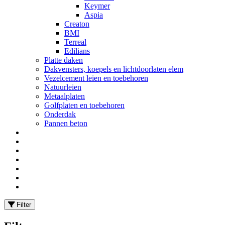
Keymer
Aspia
Creaton
BMI
Terreal
Edilians
Platte daken
Dakvensters, koepels en lichtdoorlaten elem
Vezelcement leien en toebehoren
Natuurleien
Metaalplaten
Golfplaten en toebehoren
Onderdak
Pannen beton
Filter