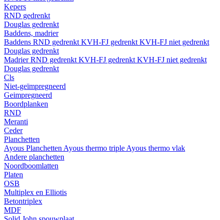
Kepers
RND gedrenkt
Douglas gedrenkt
Baddens, madrier
Baddens
RND gedrenkt
KVH-FJ gedrenkt
KVH-FJ niet gedrenkt
Douglas gedrenkt
Madrier
RND gedrenkt
KVH-FJ gedrenkt
KVH-FJ niet gedrenkt
Douglas gedrenkt
Cls
Niet-geïmpregneerd
Geimpregneerd
Boordplanken
RND
Meranti
Ceder
Planchetten
Ayous Planchetten
Ayous thermo triple
Ayous thermo vlak
Andere planchetten
Noordboomlatten
Platen
OSB
Multiplex en Elliotis
Betontriplex
MDF
Solid John spouwplaat