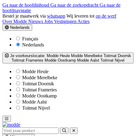
Ga naar de hoofdinhoud
Ga naar de zoekopdracht
Ga naar de
hoofdnavigatie
Bestel je maatwerk via
whatsapp
Wij leveren tot
op de werf
Over Modde
Nieuws
Jobs
Vestigingen
Acties
Nederlands
Français
Nederlands
Je voorkeurslocatie:
Modde Heule
Modde Merelbeke
Toitmat Doornik
Toitmat Frameries
Modde Oostkamp
Modde Aalst
Toitmat Nijvel
Modde Heule
Modde Merelbeke
Toitmat Doornik
Toitmat Frameries
Modde Oostkamp
Modde Aalst
Toitmat Nijvel