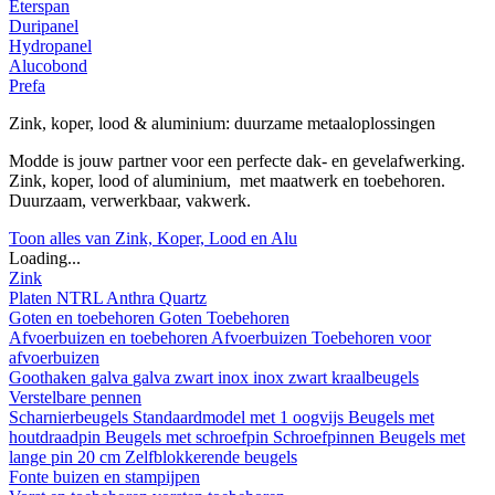
Eterspan
Duripanel
Hydropanel
Alucobond
Prefa
Zink, koper, lood & aluminium: duurzame metaaloplossingen
Modde is jouw partner voor een perfecte dak- en gevelafwerking.
Zink, koper, lood of aluminium, met maatwerk en toebehoren.
Duurzaam, verwerkbaar, vakwerk.
Toon alles van Zink, Koper, Lood en Alu
Loading...
Zink
Platen
NTRL
Anthra
Quartz
Goten en toebehoren
Goten
Toebehoren
Afvoerbuizen en toebehoren
Afvoerbuizen
Toebehoren voor
afvoerbuizen
Goothaken
galva
galva zwart
inox
inox zwart
kraalbeugels
Verstelbare pennen
Scharnierbeugels
Standaardmodel met 1 oogvijs
Beugels met
houtdraadpin
Beugels met schroefpin
Schroefpinnen
Beugels met
lange pin 20 cm
Zelfblokkerende beugels
Fonte buizen en stampijpen