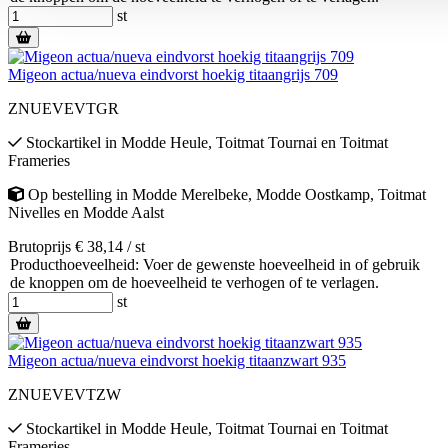
st
Migeon actua/nueva eindvorst hoekig titaangrijs 709
ZNUEVEVTGR
Stockartikel
in
Modde Heule
,
Toitmat Tournai
en
Toitmat
Frameries
Op bestelling
in
Modde Merelbeke
,
Modde Oostkamp
,
Toitmat
Nivelles
en
Modde Aalst
Brutoprijs € 38,14 / st
Producthoeveelheid: Voer de gewenste hoeveelheid in of gebruik
de knoppen om de hoeveelheid te verhogen of te verlagen.
st
Migeon actua/nueva eindvorst hoekig titaanzwart 935
ZNUEVEVTZW
Stockartikel
in
Modde Heule
,
Toitmat Tournai
en
Toitmat
Frameries