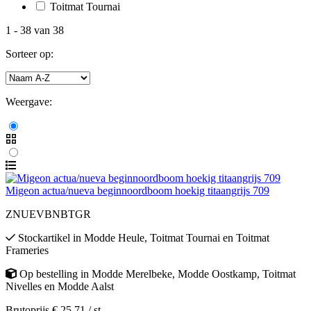
Toitmat Tournai
1
-
38
van
38
Sorteer op:
Weergave:
Migeon actua/nueva beginnoordboom hoekig titaangrijs 709
ZNUEVBNBTGR
Stockartikel
in
Modde Heule
,
Toitmat Tournai
en
Toitmat
Frameries
Op bestelling
in
Modde Merelbeke
,
Modde Oostkamp
,
Toitmat
Nivelles
en
Modde Aalst
Brutoprijs € 25,71 / st