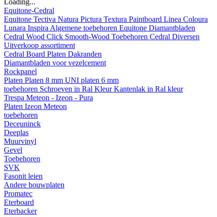
Loading...
Equitone-Cedral
Equitone
Tectiva
Natura
Pictura
Textura
Paintboard
Linea
Coloura
Lunara
Inspira
Algemene toebehoren Equitone
Diamantbladen
Cedral
Wood
Click Smooth-Wood
Toebehoren Cedral
Diversen
Uitverkoop assortiment
Cedral Board
Platen
Dakranden
Diamantbladen voor vezelcement
Rockpanel
Platen
Platen 8 mm
UNI platen 6 mm
toebehoren
Schroeven in Ral Kleur
Kantenlak in Ral kleur
Trespa Meteon - Izeon - Pura
Platen
Izeon
Meteon
toebehoren
Deceuninck
Deeplas
Muurvinyl
Gevel
Toebehoren
SVK
Fasonit leien
Andere bouwplaten
Promatec
Eterboard
Eterbacker