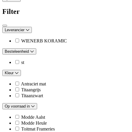
Filter
Leverancier
WIENERB KORAMIC
Besteleenheid
st
Kleur
Antraciet mat
Titaangrijs
Titaanzwart
Op voorraad in
Modde Aalst
Modde Heule
Toitmat Frameries