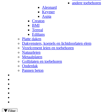
andere toebehoren
Aleonard
Keymer
Aspia
Creaton
BMI
Terreal
Edilians
Platte daken
Dakvensters, koepels en lichtdoorlaten elem
Vezelcement leien en toebehoren
Natuurleien
Metaalplaten
Golfplaten en toebehoren
Onderdak
Pannen beton
Filter