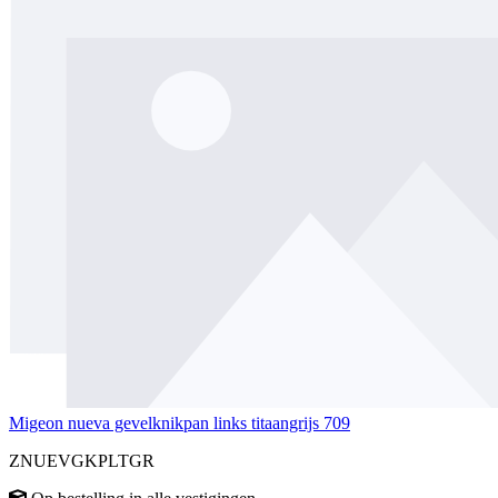
Migeon nueva gevelknikpan links titaangrijs 709
ZNUEVGKPLTGR