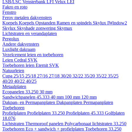
LSB/LSC
Vensterbank LFI
Velux LEI
Fakro en roto
Fenstro
Ferov metalen dakvensters
Koepels
Koepels
Opstanden
Ramen en spindels
Skylux IWindow2
Skylux Skyshade zonwering
Skymax
Lichtstraten en verandaplaten
Pergolux
Andere dakvensters
Luxlight dakraam
Vezelcement leien en toebehoren
Leien
Cedral
SVK
Toebehoren leien
Eternit
SVK
Natuurleien
Cupa
25/15
25/18
27/16
27/18
30/20
32/22
35/20
35/22
35/25
40/20
40/22
40/25
Metaalplaten
Ecopanelen 33.250
30 mm
Sandwichpanelen 45.333
40 mm
100 mm
120 mm
Dakpan- en Permapanplaten
Dakpanplaten
Permapanplaten
Toebehoren
Profielplaten
Profielplaten 33.250
Profielplaten 45.333
Golfplaten
18.076
Lichtstraten
Thermoroof panelen
Polycarbonaat lichtstraten 33.250
Toebehoren Eco + sandwich + profielplaten
Toebehoren 33.250