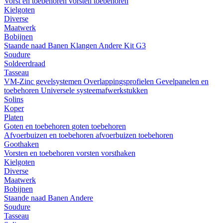
Vorst en toebehoren
vorsten
toebehoren
Kielgoten
Diverse
Maatwerk
Bobijnen
Staande naad
Banen
Klangen
Andere
Kit G3
Soudure
Soldeerdraad
Tasseau
VM-Zinc gevelsystemen
Overlappingsprofielen
Gevelpanelen en
toebehoren
Universele systeemafwerkstukken
Solins
Koper
Platen
Goten en toebehoren
goten
toebehoren
Afvoerbuizen en toebehoren
afvoerbuizen
toebehoren
Goothaken
Vorsten en toebehoren
vorsten
vorsthaken
Kielgoten
Diverse
Maatwerk
Bobijnen
Staande naad
Banen
Andere
Soudure
Tasseau