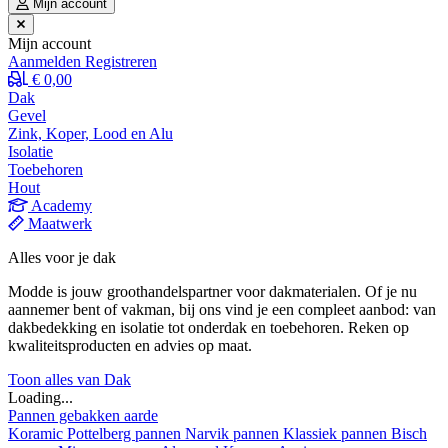
Mijn account
Mijn account
Aanmelden
Registreren
€ 0,00
Dak
Gevel
Zink, Koper, Lood en Alu
Isolatie
Toebehoren
Hout
Academy
Maatwerk
Alles voor je dak
Modde is jouw groothandelspartner voor dakmaterialen. Of je nu
aannemer bent of vakman, bij ons vind je een compleet aanbod: van
dakbedekking en isolatie tot onderdak en toebehoren. Reken op
kwaliteitsproducten en advies op maat.
Toon alles van Dak
Loading...
Pannen gebakken aarde
Koramic
Pottelberg pannen
Narvik pannen
Klassiek pannen
Bisch