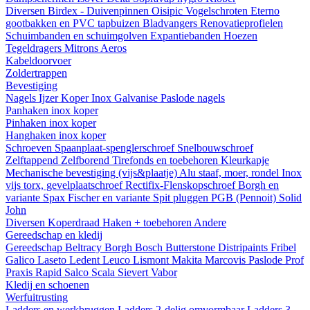
Diversen
Birdex - Duivenpinnen Oisipic
Vogelschroten
Eterno
gootbakken en PVC tapbuizen
Bladvangers
Renovatieprofielen
Schuimbanden en schuimgolven
Expantiebanden
Hoezen
Tegeldragers
Mitrons
Aeros
Kabeldoorvoer
Zoldertrappen
Bevestiging
Nagels
Ijzer
Koper
Inox
Galvanise
Paslode nagels
Panhaken
inox
koper
Pinhaken
inox
koper
Hanghaken
inox
koper
Schroeven
Spaanplaat-spenglerschroef
Snelbouwschroef
Zelftappend
Zelfborend
Tirefonds en toebehoren
Kleurkapje
Mechanische bevestiging (vijs&plaatje)
Alu staaf, moer, rondel
Inox
vijs torx, gevelplaatschroef
Rectifix-Flenskopschroef
Borgh en
variante
Spax
Fischer en variante
Spit pluggen
PGB (Pennoit)
Solid
John
Diversen
Koperdraad
Haken + toebehoren
Andere
Gereedschap en kledij
Gereedschap
Beltracy
Borgh
Bosch
Butterstone
Distripaints
Fribel
Galico
Laseto
Ledent
Leuco
Lismont
Makita
Marcovis
Paslode
Prof
Praxis
Rapid
Salco
Scala
Sievert
Vabor
Kledij en schoenen
Werfuitrusting
Ladders en werkbruggen
Ladders 2-delig omvormbaar
Ladders 3-