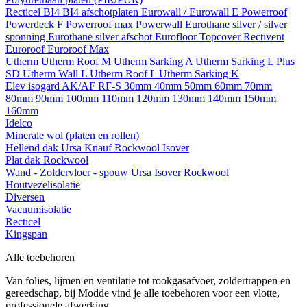
Recticel
BI4
BI4 afschotplaten
Eurowall / Eurowall E
Powerroof
Powerdeck F
Powerroof max
Powerwall
Eurothane silver / silver
sponning
Eurothane silver afschot
Eurofloor
Topcover
Rectivent
Euroroof
Euroroof Max
Utherm
Utherm Roof M
Utherm Sarking A
Utherm Sarking L Plus
SD
Utherm Wall L
Utherm Roof L
Utherm Sarking K
Elev isogard AK/AF RF-S
30mm
40mm
50mm
60mm
70mm
80mm
90mm
100mm
110mm
120mm
130mm
140mm
150mm
160mm
Idelco
Minerale wol (platen en rollen)
Hellend dak
Ursa
Knauf
Rockwool
Isover
Plat dak
Rockwool
Wand - Zoldervloer - spouw
Ursa
Isover
Rockwool
Houtvezelisolatie
Diversen
Vacuumisolatie
Recticel
Kingspan
Alle toebehoren
Van folies, lijmen en ventilatie tot rookgasafvoer, zoldertrappen en
gereedschap, bij Modde vind je alle toebehoren voor een vlotte,
professionele afwerking.