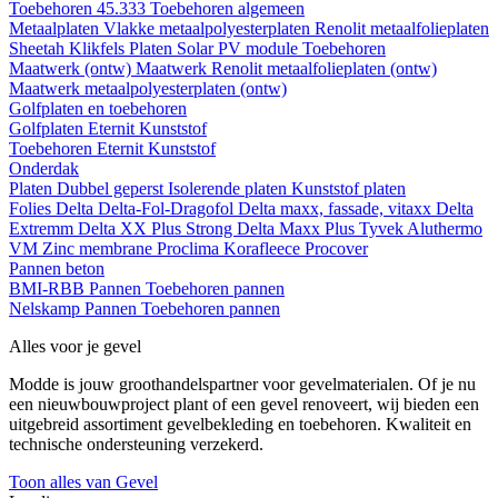
Toebehoren 45.333
Toebehoren algemeen
Metaalplaten
Vlakke metaalpolyesterplaten
Renolit metaalfolieplaten
Sheetah Klikfels
Platen
Solar PV module
Toebehoren
Maatwerk (ontw)
Maatwerk Renolit metaalfolieplaten (ontw)
Maatwerk metaalpolyesterplaten (ontw)
Golfplaten en toebehoren
Golfplaten
Eternit
Kunststof
Toebehoren
Eternit
Kunststof
Onderdak
Platen
Dubbel geperst
Isolerende platen
Kunststof platen
Folies
Delta
Delta-Fol-Dragofol
Delta maxx, fassade, vitaxx
Delta
Extremm
Delta XX Plus Strong
Delta Maxx Plus
Tyvek
Aluthermo
VM Zinc membrane
Proclima
Korafleece
Procover
Pannen beton
BMI-RBB
Pannen
Toebehoren pannen
Nelskamp
Pannen
Toebehoren pannen
Alles voor je gevel
Modde is jouw groothandelspartner voor gevelmaterialen. Of je nu
een nieuwbouwproject plant of een gevel renoveert, wij bieden een
uitgebreid assortiment gevelbekleding en toebehoren. Kwaliteit en
technische ondersteuning verzekerd.
Toon alles van Gevel