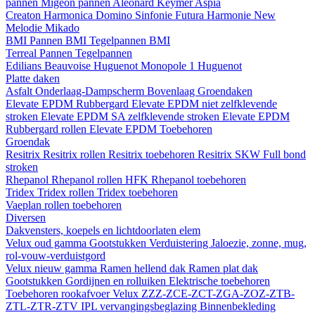
pannen
Migeon pannen
Aleonard
Keymer
Aspia
Creaton
Harmonica
Domino
Sinfonie
Futura
Harmonie New
Melodie
Mikado
BMI
Pannen BMI
Tegelpannen BMI
Terreal
Pannen
Tegelpannen
Edilians
Beauvoise Huguenot
Monopole 1 Huguenot
Platte daken
Asfalt
Onderlaag-Dampscherm
Bovenlaag
Groendaken
Elevate EPDM Rubbergard
Elevate EPDM niet zelfklevende
stroken
Elevate EPDM SA zelfklevende stroken
Elevate EPDM
Rubbergard rollen
Elevate EPDM Toebehoren
Groendak
Resitrix
Resitrix rollen
Resitrix toebehoren
Resitrix SKW Full bond
stroken
Rhepanol
Rhepanol rollen HFK
Rhepanol toebehoren
Tridex
Tridex rollen
Tridex toebehoren
Vaeplan
rollen
toebehoren
Diversen
Dakvensters, koepels en lichtdoorlaten elem
Velux oud gamma
Gootstukken
Verduistering
Jaloezie, zonne, mug,
rol-vouw-verduistgord
Velux nieuw gamma
Ramen hellend dak
Ramen plat dak
Gootstukken
Gordijnen en rolluiken
Elektrische toebehoren
Toebehoren rookafvoer
Velux ZZZ-ZCE-ZCT-ZGA-ZOZ-ZTB-
ZTL-ZTR-ZTV
IPL vervangingsbeglazing
Binnenbekleding