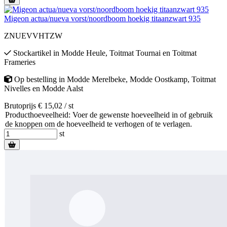
Migeon actua/nueva vorst/noordboom hoekig titaanzwart 935
ZNUEVVHTZW
Stockartikel
in
Modde Heule
,
Toitmat Tournai
en
Toitmat
Frameries
Op bestelling
in
Modde Merelbeke
,
Modde Oostkamp
,
Toitmat
Nivelles
en
Modde Aalst
Brutoprijs € 15,02 / st
Producthoeveelheid: Voer de gewenste hoeveelheid in of gebruik
de knoppen om de hoeveelheid te verhogen of te verlagen.
st