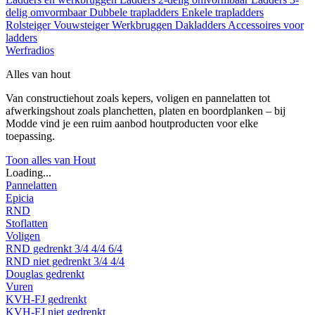
delig omvormbaar
Dubbele trapladders
Enkele trapladders
Rolsteiger
Vouwsteiger
Werkbruggen
Dakladders
Accessoires voor
ladders
Werfradios
Alles van hout
Van constructiehout zoals kepers, voligen en pannelatten tot
afwerkingshout zoals planchetten, platen en boordplanken – bij
Modde vind je een ruim aanbod houtproducten voor elke
toepassing.
Toon alles van Hout
Loading...
Pannelatten
Epicia
RND
Stoflatten
Voligen
RND gedrenkt
3/4
4/4
6/4
RND niet gedrenkt
3/4
4/4
Douglas gedrenkt
Vuren
KVH-FJ gedrenkt
KVH-FJ niet gedrenkt