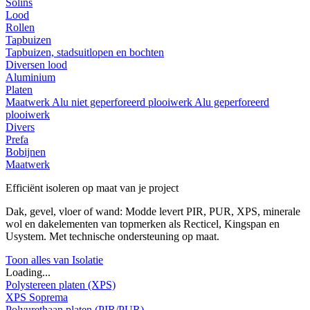
Solins
Lood
Rollen
Tapbuizen
Tapbuizen, stadsuitlopen en bochten
Diversen lood
Aluminium
Platen
Maatwerk
Alu niet geperforeerd plooiwerk
Alu geperforeerd
plooiwerk
Divers
Prefa
Bobijnen
Maatwerk
Efficiënt isoleren op maat van je project
Dak, gevel, vloer of wand: Modde levert PIR, PUR, XPS, minerale
wol en dakelementen van topmerken als Recticel, Kingspan en
Usystem. Met technische ondersteuning op maat.
Toon alles van Isolatie
Loading...
Polystereen platen (XPS)
XPS Soprema
Polyurethaan platen (PIR/PUR)