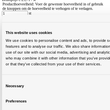
Producthoeveelheid: Voer de gewenste hoeveelheid in of gebruik
de knoppen om de hoeveelheid te verhogen of te verlagen.
st
Migeon actua/nueva beginnoordboom hoekig titaanzwart 935
This website uses cookies
ZNUEVBNBTZW
We use cookies to personalise content and ads, to provide s
Stockartikel
in
Modde Heule
,
Toitmat Tournai
en
Toitmat
features and to analyse our traffic. We also share informatio
Frameries
use of our site with our social media, advertising and analyti
Op bestelling
in
Modde Merelbeke
,
Modde Oostkamp
,
Toitmat
who may combine it with other information that you’ve provi
Nivelles
en
Modde Aalst
or that they’ve collected from your use of their services.
Brutoprijs € 25,71 / st
Producthoeveelheid: Voer de gewenste hoeveelheid in of gebruik
de knoppen om de hoeveelheid te verhogen of te verlagen.
Consent
st
Necessary
Selection
Migeon actua/nueva beginvorst hoekig titaangrijs 709
Preferences
ZNUEVBVTGR