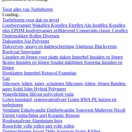
Toon alles van Toebehoren
Loading...
Toebehoren voor dak en gevel
Loodvervanger
Wakaflex
Koraflex
Eterflex
Alu loodflex
Koraflex
plus
EPDM loodvervanger zelfklevend
Connectalu classic
Creaflex
Ondernokken
Rollen
Diversen
Dakranden
Alu
Polyester
Dakverven, sprays en dakbescherming
Algimous
Blackvernis
Roofcoat
Spraypaint
Liquiden en lijmen voor platte daken
Imperbel liquiden en lijmen
Ikopro liquiden en lijmen
Soudal daklijmen
Soprema liquiden en
lijmen
Hoeklatten
Imperbel
Rotswol
Foamglas
Gas
Siliconen, kitten, tapes, schuimen
Siliconen, kitten, lijmen
Banden-
tapes
Solid John Hybrid Polymeer
Waterdichting
fillcoat
polycolorit
varia
Goten kunststof, regenwaterafvoer
Goten
RWA
PE buizen en
toebehoren
Ventilatie
Enkelwandig
Dubbelwandig
Sonovent
Multivent
Nicoll
Eternit (ontluchting uni)
Koramic
Renson
Rookgasafvoer
Aluminium
Inox
Bouwfolie
volle rollen
niet volle rollen
Dampschermen
Isover
Delta
Sopravap hygro
Klöber