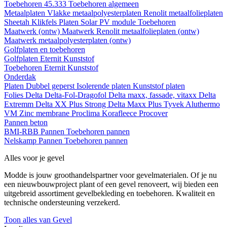
Toebehoren 45.333
Toebehoren algemeen
Metaalplaten
Vlakke metaalpolyesterplaten
Renolit metaalfolieplaten
Sheetah Klikfels
Platen
Solar PV module
Toebehoren
Maatwerk (ontw)
Maatwerk Renolit metaalfolieplaten (ontw)
Maatwerk metaalpolyesterplaten (ontw)
Golfplaten en toebehoren
Golfplaten
Eternit
Kunststof
Toebehoren
Eternit
Kunststof
Onderdak
Platen
Dubbel geperst
Isolerende platen
Kunststof platen
Folies
Delta
Delta-Fol-Dragofol
Delta maxx, fassade, vitaxx
Delta
Extremm
Delta XX Plus Strong
Delta Maxx Plus
Tyvek
Aluthermo
VM Zinc membrane
Proclima
Korafleece
Procover
Pannen beton
BMI-RBB
Pannen
Toebehoren pannen
Nelskamp
Pannen
Toebehoren pannen
Alles voor je gevel
Modde is jouw groothandelspartner voor gevelmaterialen. Of je nu
een nieuwbouwproject plant of een gevel renoveert, wij bieden een
uitgebreid assortiment gevelbekleding en toebehoren. Kwaliteit en
technische ondersteuning verzekerd.
Toon alles van Gevel