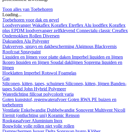
Toon alles van Toebehoren
Loading...
Toebehoren voor dak en gevel
Loodvervanger
Wakaflex
Koraflex
Eterflex
Alu loodflex
Koraflex
plus
EPDM loodvervanger zelfklevend
Connectalu classic
Creaflex
Ondernokken
Rollen
Diversen
Dakranden
Alu
Polyester
Dakverven, sprays en dakbescherming
Algimous
Blackvernis
Roofcoat
Spraypaint
Liquiden en lijmen voor platte daken
Imperbel liquiden en lijmen
Ikopro liquiden en lijmen
Soudal daklijmen
Soprema liquiden en
lijmen
Hoeklatten
Imperbel
Rotswol
Foamglas
Gas
Siliconen, kitten, tapes, schuimen
Siliconen, kitten, lijmen
Banden-
tapes
Solid John Hybrid Polymeer
Waterdichting
fillcoat
polycolorit
varia
Goten kunststof, regenwaterafvoer
Goten
RWA
PE buizen en
toebehoren
Ventilatie
Enkelwandig
Dubbelwandig
Sonovent
Multivent
Nicoll
Eternit (ontluchting uni)
Koramic
Renson
Rookgasafvoer
Aluminium
Inox
Bouwfolie
volle rollen
niet volle rollen
Dampschermen
Isover
Delta
Sopravap hygro
Klöber