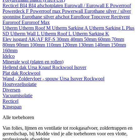
Recticel
BI4
BI4 afschotplaten
Eurowall / Eurowall E
Powerroof
Powerdeck F
Powerroof max
Powerwall
Eurothane silver / silver
sponning
Eurothane silver afschot
Eurofloor
Topcover
Rectivent
Euroroof
Euroroof Max
Utherm
Utherm Roof M
Utherm Sarking A
Utherm Sarking L Plus
SD
Utherm Wall L
Utherm Roof L
Utherm Sarking K
Elev isogard AK/AF RF-S
30mm
40mm
50mm
60mm
70mm
80mm
90mm
100mm
110mm
120mm
130mm
140mm
150mm
160mm
Idelco
Minerale wol (platen en rollen)
Hellend dak
Ursa
Knauf
Rockwool
Isover
Plat dak
Rockwool
Wand - Zoldervloer - spouw
Ursa
Isover
Rockwool
Houtvezelisolatie
Diversen
Vacuumisolatie
Recticel
Kingspan
Alle toebehoren
Van folies, lijmen en ventilatie tot rookgasafvoer, zoldertrappen en
gereedschap, bij Modde vind je alle toebehoren voor een vlotte,
professionele afwerking.