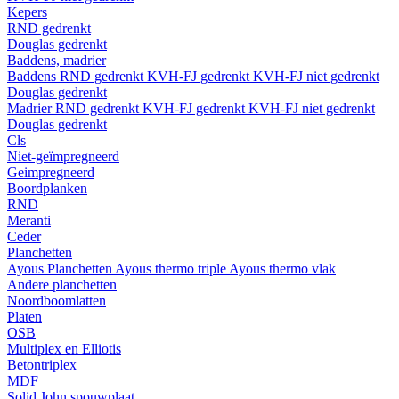
Kepers
RND gedrenkt
Douglas gedrenkt
Baddens, madrier
Baddens
RND gedrenkt
KVH-FJ gedrenkt
KVH-FJ niet gedrenkt
Douglas gedrenkt
Madrier
RND gedrenkt
KVH-FJ gedrenkt
KVH-FJ niet gedrenkt
Douglas gedrenkt
Cls
Niet-geïmpregneerd
Geimpregneerd
Boordplanken
RND
Meranti
Ceder
Planchetten
Ayous Planchetten
Ayous thermo triple
Ayous thermo vlak
Andere planchetten
Noordboomlatten
Platen
OSB
Multiplex en Elliotis
Betontriplex
MDF
Solid John spouwplaat