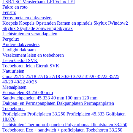
LSB/LSC
Vensterbank LFI
Velux LEI
Fakro en roto
Fenstro
Ferov metalen dakvensters
Koepels
Koepels
Opstanden
Ramen en spindels
Skylux IWindow2
Skylux Skyshade zonwering
Skymax
Lichtstraten en verandaplaten
Pergolux
Andere dakvensters
Luxlight dakraam
Vezelcement leien en toebehoren
Leien
Cedral
SVK
Toebehoren leien
Eternit
SVK
Natuurleien
Cupa
25/15
25/18
27/16
27/18
30/20
32/22
35/20
35/22
35/25
40/20
40/22
40/25
Metaalplaten
Ecopanelen 33.250
30 mm
Sandwichpanelen 45.333
40 mm
100 mm
120 mm
Dakpan- en Permapanplaten
Dakpanplaten
Permapanplaten
Toebehoren
Profielplaten
Profielplaten 33.250
Profielplaten 45.333
Golfplaten
18.076
Lichtstraten
Thermoroof panelen
Polycarbonaat lichtstraten 33.250
Toebehoren Eco + sandwich + profielplaten
Toebehoren 33.250