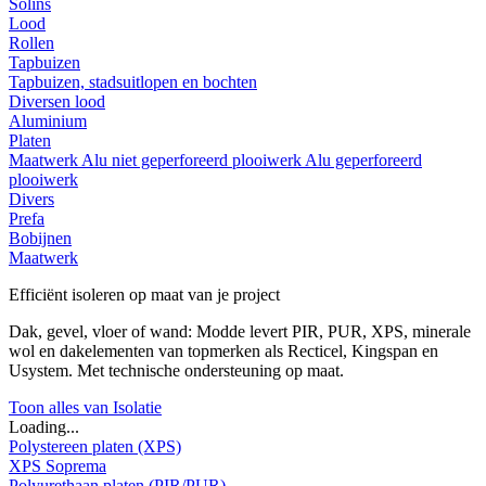
Solins
Lood
Rollen
Tapbuizen
Tapbuizen, stadsuitlopen en bochten
Diversen lood
Aluminium
Platen
Maatwerk
Alu niet geperforeerd plooiwerk
Alu geperforeerd
plooiwerk
Divers
Prefa
Bobijnen
Maatwerk
Efficiënt isoleren op maat van je project
Dak, gevel, vloer of wand: Modde levert PIR, PUR, XPS, minerale
wol en dakelementen van topmerken als Recticel, Kingspan en
Usystem. Met technische ondersteuning op maat.
Toon alles van Isolatie
Loading...
Polystereen platen (XPS)
XPS Soprema
Polyurethaan platen (PIR/PUR)