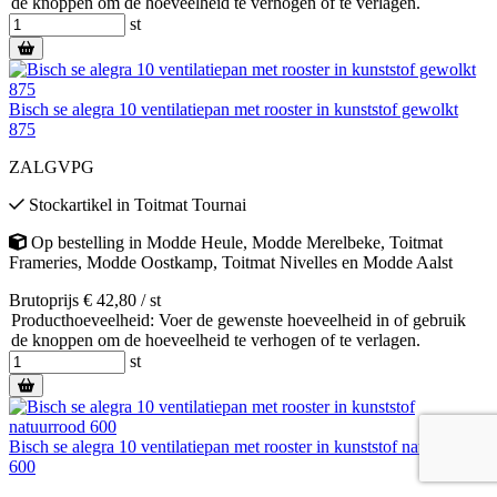
de knoppen om de hoeveelheid te verhogen of te verlagen.
st
Bisch se alegra 10 ventilatiepan met rooster in kunststof gewolkt
875
ZALGVPG
Stockartikel
in
Toitmat Tournai
Op bestelling
in
Modde Heule
,
Modde Merelbeke
,
Toitmat
Frameries
,
Modde Oostkamp
,
Toitmat Nivelles
en
Modde Aalst
Brutoprijs € 42,80 / st
Producthoeveelheid: Voer de gewenste hoeveelheid in of gebruik
de knoppen om de hoeveelheid te verhogen of te verlagen.
st
Bisch se alegra 10 ventilatiepan met rooster in kunststof natuurrood
600