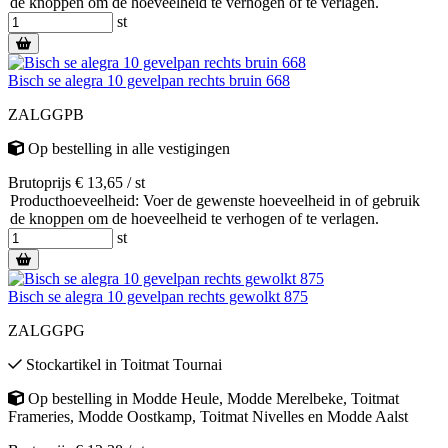
de knoppen om de hoeveelheid te verhogen of te verlagen.
st
Bisch se alegra 10 gevelpan rechts bruin 668
ZALGGPB
Op bestelling
in alle vestigingen
Brutoprijs € 13,65 / st
Producthoeveelheid: Voer de gewenste hoeveelheid in of gebruik
de knoppen om de hoeveelheid te verhogen of te verlagen.
st
Bisch se alegra 10 gevelpan rechts gewolkt 875
ZALGGPG
Stockartikel
in
Toitmat Tournai
Op bestelling
in
Modde Heule
,
Modde Merelbeke
,
Toitmat
Frameries
,
Modde Oostkamp
,
Toitmat Nivelles
en
Modde Aalst