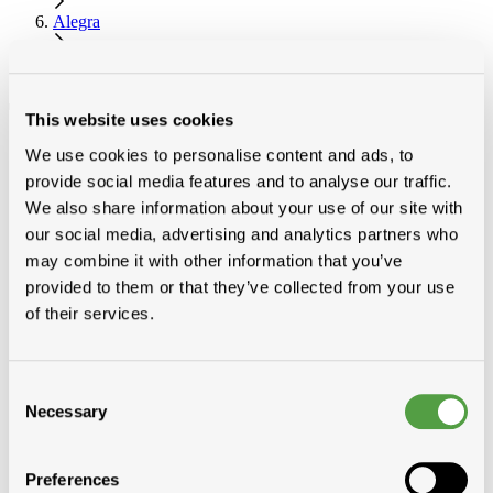
Alegra
Toebehoren Alegra
Toebehoren Alegra
This website uses cookies
We use cookies to personalise content and ads, to
Categorieën
provide social media features and to analyse our traffic.
Pannen gebakken aarde
We also share information about your use of our site with
Koramic
Pottelberg pannen
our social media, advertising and analytics partners who
Narvik pannen
may combine it with other information that you’ve
Klassiek pannen
provided to them or that they’ve collected from your use
Bisch pannen
Alegra
of their services.
Pannen
Toebehoren Alegra
vorst-gevelpan
noordboom
Consent
eindplaat-luchtpan
Necessary
Selection
andere toebehoren
Jura Nova
Panne
Preferences
Romane