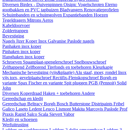
Diversen
Birdex - Duivenpinnen Oisipic
Vogelschroten
Eterno
gootbakken en PVC tapbuizen
Bladvangers
Renovatieprofielen
Schuimbanden en schuimgolven
Expantiebanden
Hoezen
Tegeldragers
Mitrons
Aeros
Kabeldoorvoer
Zoldertrappen
Bevestiging
Nagels
Ijzer
Koper
Inox
Galvanise
Paslode nagels
Panhaken
inox
koper
Pinhaken
inox
koper
Hanghaken
inox
koper
Schroeven
Spaanplaat-spenglerschroef
Snelbouwschroef
Zelftappend
Zelfborend
Tirefonds en toebehoren
Kleurkapje
Mechanische bevestiging (vijs&plaatje)
Alu staaf, moer, rondel
Inox
vijs torx, gevelplaatschroef
Rectifix-Flenskopschroef
Borgh en
variante
Spax
Fischer en variante
Spit pluggen
PGB (Pennoit)
Solid
John
Diversen
Koperdraad
Haken + toebehoren
Andere
Gereedschap en kledij
Gereedschap
Beltracy
Borgh
Bosch
Butterstone
Distripaints
Fribel
Galico
Laseto
Ledent
Leuco
Lismont
Makita
Marcovis
Paslode
Prof
Praxis
Rapid
Salco
Scala
Sievert
Vabor
Kledij en schoenen
Werfuitrusting
Ladders en werkbruggen
Ladders 2-delig omvormbaar
Ladders 3-