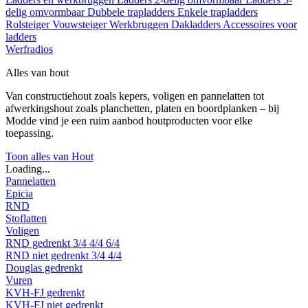
delig omvormbaar
Dubbele trapladders
Enkele trapladders
Rolsteiger
Vouwsteiger
Werkbruggen
Dakladders
Accessoires voor
ladders
Werfradios
Alles van hout
Van constructiehout zoals kepers, voligen en pannelatten tot
afwerkingshout zoals planchetten, platen en boordplanken – bij
Modde vind je een ruim aanbod houtproducten voor elke
toepassing.
Toon alles van Hout
Loading...
Pannelatten
Epicia
RND
Stoflatten
Voligen
RND gedrenkt
3/4
4/4
6/4
RND niet gedrenkt
3/4
4/4
Douglas gedrenkt
Vuren
KVH-FJ gedrenkt
KVH-FJ niet gedrenkt