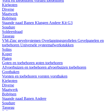
Vorst en toebehoren
vorsten
toebehoren
Kielgoten
Diverse
Maatwerk
Bobijnen
Staande naad
Banen
Klangen
Andere
Kit G3
Soudure
Soldeerdraad
Tasseau
VM-Zinc gevelsystemen
Overlappingsprofielen
Gevelpanelen en
toebehoren
Universele systeemafwerkstukken
Solins
Koper
Platen
Goten en toebehoren
goten
toebehoren
Afvoerbuizen en toebehoren
afvoerbuizen
toebehoren
Goothaken
Vorsten en toebehoren
vorsten
vorsthaken
Kielgoten
Diverse
Maatwerk
Bobijnen
Staande naad
Banen
Andere
Soudure
Tasseau