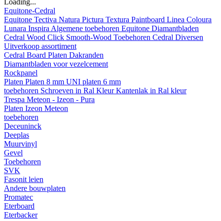
Loading...
Equitone-Cedral
Equitone
Tectiva
Natura
Pictura
Textura
Paintboard
Linea
Coloura
Lunara
Inspira
Algemene toebehoren Equitone
Diamantbladen
Cedral
Wood
Click Smooth-Wood
Toebehoren Cedral
Diversen
Uitverkoop assortiment
Cedral Board
Platen
Dakranden
Diamantbladen voor vezelcement
Rockpanel
Platen
Platen 8 mm
UNI platen 6 mm
toebehoren
Schroeven in Ral Kleur
Kantenlak in Ral kleur
Trespa Meteon - Izeon - Pura
Platen
Izeon
Meteon
toebehoren
Deceuninck
Deeplas
Muurvinyl
Gevel
Toebehoren
SVK
Fasonit leien
Andere bouwplaten
Promatec
Eterboard
Eterbacker