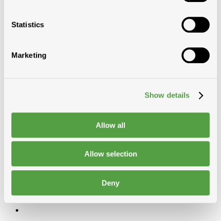
Mega
Migeon pannen
Aleonard
Statistics
Keymer
Aspia
Creaton
Marketing
BMI
Terreal
Edilians
Platte daken
Dakvensters, koepels en lichtdoorlaten elem
Show details
Vezelcement leien en toebehoren
Natuurleien
Metaalplaten
Allow all
Golfplaten en toebehoren
Onderdak
Pannen beton
Allow selection
Deny