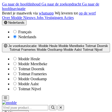
Ga naar de hoofdinhoud
Ga naar de zoekopdracht
Ga naar de
hoofdnavigatie
Bestel je maatwerk via
whatsapp
Wij leveren tot
op de werf
Over Modde
Nieuws
Jobs
Vestigingen
Acties
Nederlands
Français
Nederlands
Je voorkeurslocatie:
Modde Heule
Modde Merelbeke
Toitmat Doornik
Toitmat Frameries
Modde Oostkamp
Modde Aalst
Toitmat Nijvel
Modde Heule
Modde Merelbeke
Toitmat Doornik
Toitmat Frameries
Modde Oostkamp
Modde Aalst
Toitmat Nijvel