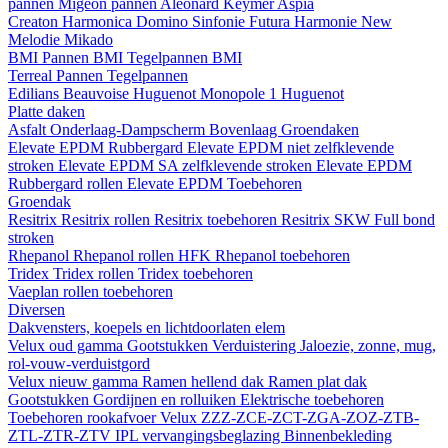
pannen
Migeon pannen
Aleonard
Keymer
Aspia
Creaton
Harmonica
Domino
Sinfonie
Futura
Harmonie New
Melodie
Mikado
BMI
Pannen BMI
Tegelpannen BMI
Terreal
Pannen
Tegelpannen
Edilians
Beauvoise Huguenot
Monopole 1 Huguenot
Platte daken
Asfalt
Onderlaag-Dampscherm
Bovenlaag
Groendaken
Elevate EPDM Rubbergard
Elevate EPDM niet zelfklevende
stroken
Elevate EPDM SA zelfklevende stroken
Elevate EPDM
Rubbergard rollen
Elevate EPDM Toebehoren
Groendak
Resitrix
Resitrix rollen
Resitrix toebehoren
Resitrix SKW Full bond
stroken
Rhepanol
Rhepanol rollen HFK
Rhepanol toebehoren
Tridex
Tridex rollen
Tridex toebehoren
Vaeplan
rollen
toebehoren
Diversen
Dakvensters, koepels en lichtdoorlaten elem
Velux oud gamma
Gootstukken
Verduistering
Jaloezie, zonne, mug,
rol-vouw-verduistgord
Velux nieuw gamma
Ramen hellend dak
Ramen plat dak
Gootstukken
Gordijnen en rolluiken
Elektrische toebehoren
Toebehoren rookafvoer
Velux ZZZ-ZCE-ZCT-ZGA-ZOZ-ZTB-
ZTL-ZTR-ZTV
IPL vervangingsbeglazing
Binnenbekleding