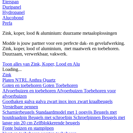
Eterspan
Duripanel
Hydropanel
Alucobond
Prefa
Zink, koper, lood & aluminium: duurzame metaaloplossingen
Modde is jouw partner voor een perfecte dak- en gevelafwerking.
Zink, koper, lood of aluminium, met maatwerk en toebehoren.
Duurzaam, verwerkbaar, vakwerk.
Toon alles van Zink, Koper, Lood en Alu
Loading...
Zink
Platen
NTRL
Anthra
Quartz
Goten en toebehoren
Goten
Toebehoren
Afvoerbuizen en toebehoren
Afvoerbuizen
Toebehoren voor
afvoerbuizen
Goothaken
galva
galva zwart
inox
inox zwart
kraalbeugels
Verstelbare pennen
Scharnierbeugels
Standaardmodel met 1 oogvijs
Beugels met
houtdraadpin
Beugels met schroefpin
Schroefpinnen
Beugels met
lange pin 20 cm
Zelfblokkerende beugels
Fonte buizen en stampijpen