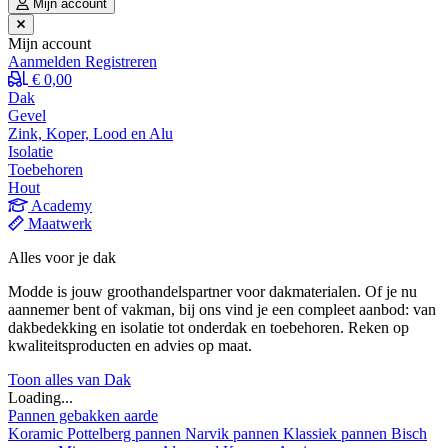
Mijn account
Mijn account
Aanmelden
Registreren
€ 0,00
Dak
Gevel
Zink, Koper, Lood en Alu
Isolatie
Toebehoren
Hout
Academy
Maatwerk
Alles voor je dak
Modde is jouw groothandelspartner voor dakmaterialen. Of je nu
aannemer bent of vakman, bij ons vind je een compleet aanbod: van
dakbedekking en isolatie tot onderdak en toebehoren. Reken op
kwaliteitsproducten en advies op maat.
Toon alles van Dak
Loading...
Pannen gebakken aarde
Koramic
Pottelberg pannen
Narvik pannen
Klassiek pannen
Bisch