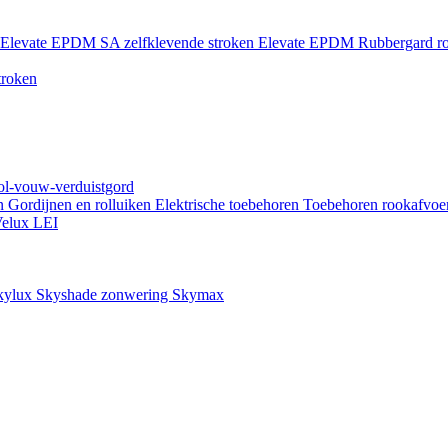
Elevate EPDM SA zelfklevende stroken
Elevate EPDM Rubbergard ro
troken
rol-vouw-verduistgord
en
Gordijnen en rolluiken
Elektrische toebehoren
Toebehoren rookafvoe
elux LEI
kylux Skyshade zonwering
Skymax