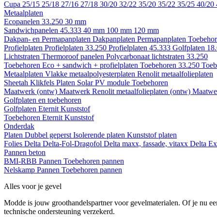
Cupa
25/15
25/18
27/16
27/18
30/20
32/22
35/20
35/22
35/25
40/20
Metaalplaten
Ecopanelen 33.250
30 mm
Sandwichpanelen 45.333
40 mm
100 mm
120 mm
Dakpan- en Permapanplaten
Dakpanplaten
Permapanplaten
Toebehor
Profielplaten
Profielplaten 33.250
Profielplaten 45.333
Golfplaten 18
Lichtstraten
Thermoroof panelen
Polycarbonaat lichtstraten 33.250
Toebehoren Eco + sandwich + profielplaten
Toebehoren 33.250
Toeb
Metaalplaten
Vlakke metaalpolyesterplaten
Renolit metaalfolieplaten
Sheetah Klikfels
Platen
Solar PV module
Toebehoren
Maatwerk (ontw)
Maatwerk Renolit metaalfolieplaten (ontw)
Maatwer
Golfplaten en toebehoren
Golfplaten
Eternit
Kunststof
Toebehoren
Eternit
Kunststof
Onderdak
Platen
Dubbel geperst
Isolerende platen
Kunststof platen
Folies
Delta
Delta-Fol-Dragofol
Delta maxx, fassade, vitaxx
Delta E
Pannen beton
BMI-RBB
Pannen
Toebehoren pannen
Nelskamp
Pannen
Toebehoren pannen
Alles voor je gevel
Modde is jouw groothandelspartner voor gevelmaterialen. Of je nu een
technische ondersteuning verzekerd.