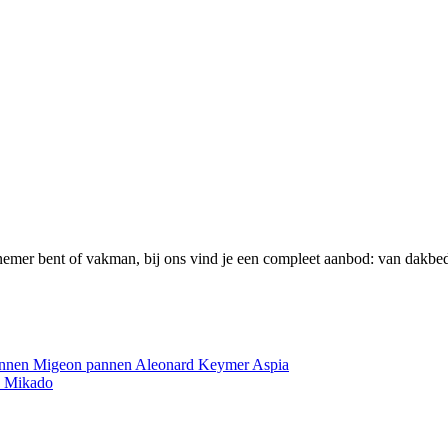
emer bent of vakman, bij ons vind je een compleet aanbod: van dakbed
annen
Migeon pannen
Aleonard
Keymer
Aspia
e
Mikado