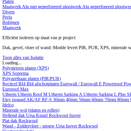
Platen
Maatwerk
Alu niet geperforeerd plooiwerk
Alu geperforeerd plooiwe
Divers
Prefa
Bobijnen
Maatwerk
Efficiënt isoleren op maat van je project
Dak, gevel, vloer of wand: Modde levert PIR, PUR, XPS, minerale w
Toon alles van Isolatie
Loading...
Polystereen platen (XPS)
XPS Soprema
Polyurethaan platen (PIR/PUR)
Recticel
BI4
BI4 afschotplaten
Eurowall / Eurowall E
Powerroof
Pow
Euroroof Max
Utherm
Utherm Roof M
Utherm Sarking A
Utherm Sarking L Plus 
Elev isogard AK/AF RF-S
30mm
40mm
50mm
60mm
70mm
80mm
Idelco
Minerale wol (platen en rollen)
Hellend dak
Ursa
Knauf
Rockwool
Isover
Plat dak
Rockwool
Wand - Zoldervloer - spouw
Ursa
Isover
Rockwool