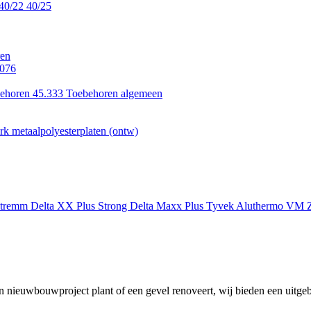
40/22
40/25
en
.076
ehoren 45.333
Toebehoren algemeen
k metaalpolyesterplaten (ontw)
xtremm
Delta XX Plus Strong
Delta Maxx Plus
Tyvek
Aluthermo
VM Z
 nieuwbouwproject plant of een gevel renoveert, wij bieden een uitgeb