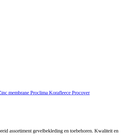
inc membrane
Proclima
Korafleece
Procover
reid assortiment gevelbekleding en toebehoren. Kwaliteit en