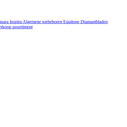
unara
Inspira
Algemene toebehoren Equitone
Diamantbladen
erkoop assortiment