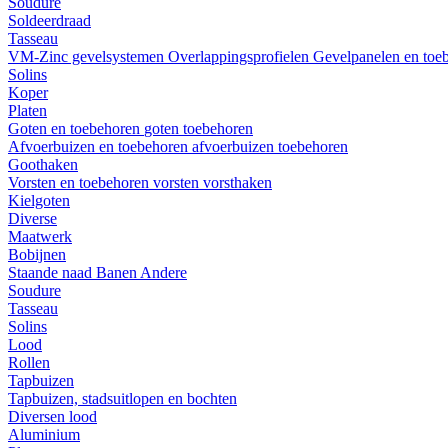
Soudure
Soldeerdraad
Tasseau
VM-Zinc gevelsystemen
Overlappingsprofielen
Gevelpanelen en toe
Solins
Koper
Platen
Goten en toebehoren
goten
toebehoren
Afvoerbuizen en toebehoren
afvoerbuizen
toebehoren
Goothaken
Vorsten en toebehoren
vorsten
vorsthaken
Kielgoten
Diverse
Maatwerk
Bobijnen
Staande naad
Banen
Andere
Soudure
Tasseau
Solins
Lood
Rollen
Tapbuizen
Tapbuizen, stadsuitlopen en bochten
Diversen lood
Aluminium