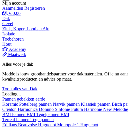
Mijn account
Aanmelden
Registreren
€ 0,00
Dak
Gevel
Zink, Koper, Lood en Alu
Isolatie
Toebehoren
Hout
Academy
Maatwerk
Alles voor je dak
Modde is jouw groothandelspartner voor dakmaterialen. Of je nu aann
kwaliteitsproducten en advies op maat.
Toon alles van Dak
Loading...
Pannen gebakken aarde
Koramic
Pottelberg pannen
Narvik pannen
Klassiek pannen
Bisch p
Creaton
Harmonica
Domino
Sinfonie
Futura
Harmonie New
Melodi
BMI
Pannen BMI
Tegelpannen BMI
Terreal
Pannen
Tegelpannen
Edilians
Beauvoise Huguenot
Monopole 1 Huguenot