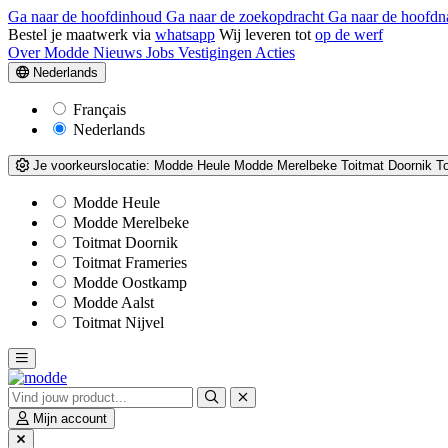
Ga naar de hoofdinhoud
Ga naar de zoekopdracht
Ga naar de hoofdn
Bestel je maatwerk via
whatsapp
Wij leveren tot
op de werf
Over Modde
Nieuws
Jobs
Vestigingen
Acties
Nederlands
Français
Nederlands
Je voorkeurslocatie:
Modde Heule
Modde Merelbeke
Toitmat Doornik
T
Modde Heule
Modde Merelbeke
Toitmat Doornik
Toitmat Frameries
Modde Oostkamp
Modde Aalst
Toitmat Nijvel
Mijn account