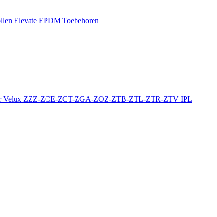
llen
Elevate EPDM Toebehoren
r
Velux ZZZ-ZCE-ZCT-ZGA-ZOZ-ZTB-ZTL-ZTR-ZTV
IPL