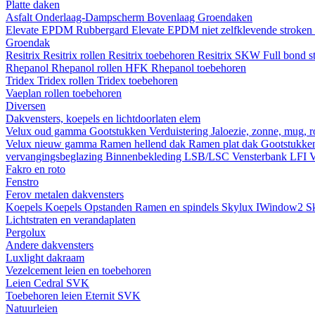
Platte daken
Asfalt
Onderlaag-Dampscherm
Bovenlaag
Groendaken
Elevate EPDM Rubbergard
Elevate EPDM niet zelfklevende stroken
Groendak
Resitrix
Resitrix rollen
Resitrix toebehoren
Resitrix SKW Full bond s
Rhepanol
Rhepanol rollen HFK
Rhepanol toebehoren
Tridex
Tridex rollen
Tridex toebehoren
Vaeplan
rollen
toebehoren
Diversen
Dakvensters, koepels en lichtdoorlaten elem
Velux oud gamma
Gootstukken
Verduistering
Jaloezie, zonne, mug, 
Velux nieuw gamma
Ramen hellend dak
Ramen plat dak
Gootstukk
vervangingsbeglazing
Binnenbekleding LSB/LSC
Vensterbank LFI
V
Fakro en roto
Fenstro
Ferov metalen dakvensters
Koepels
Koepels
Opstanden
Ramen en spindels
Skylux IWindow2
S
Lichtstraten en verandaplaten
Pergolux
Andere dakvensters
Luxlight dakraam
Vezelcement leien en toebehoren
Leien
Cedral
SVK
Toebehoren leien
Eternit
SVK
Natuurleien