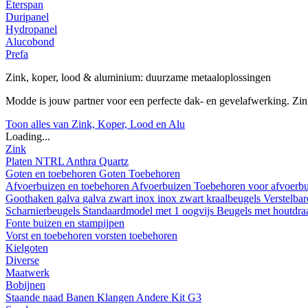
Eterspan
Duripanel
Hydropanel
Alucobond
Prefa
Zink, koper, lood & aluminium: duurzame metaaloplossingen
Modde is jouw partner voor een perfecte dak- en gevelafwerking. Z
Toon alles van Zink, Koper, Lood en Alu
Loading...
Zink
Platen
NTRL
Anthra
Quartz
Goten en toebehoren
Goten
Toebehoren
Afvoerbuizen en toebehoren
Afvoerbuizen
Toebehoren voor afvoerb
Goothaken
galva
galva zwart
inox
inox zwart
kraalbeugels
Verstelba
Scharnierbeugels
Standaardmodel met 1 oogvijs
Beugels met houtdr
Fonte buizen en stampijpen
Vorst en toebehoren
vorsten
toebehoren
Kielgoten
Diverse
Maatwerk
Bobijnen
Staande naad
Banen
Klangen
Andere
Kit G3