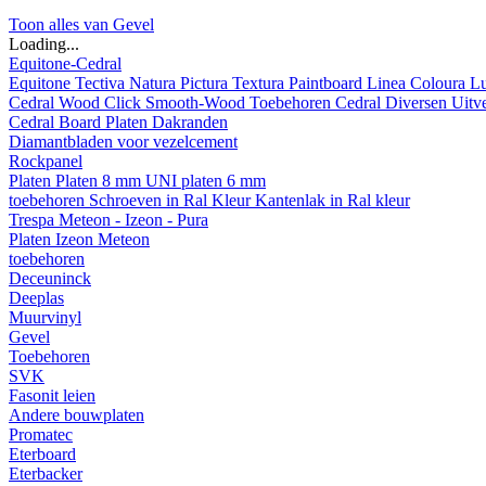
Toon alles van Gevel
Loading...
Equitone-Cedral
Equitone
Tectiva
Natura
Pictura
Textura
Paintboard
Linea
Coloura
L
Cedral
Wood
Click Smooth-Wood
Toebehoren Cedral
Diversen
Uitv
Cedral Board
Platen
Dakranden
Diamantbladen voor vezelcement
Rockpanel
Platen
Platen 8 mm
UNI platen 6 mm
toebehoren
Schroeven in Ral Kleur
Kantenlak in Ral kleur
Trespa Meteon - Izeon - Pura
Platen
Izeon
Meteon
toebehoren
Deceuninck
Deeplas
Muurvinyl
Gevel
Toebehoren
SVK
Fasonit leien
Andere bouwplaten
Promatec
Eterboard
Eterbacker