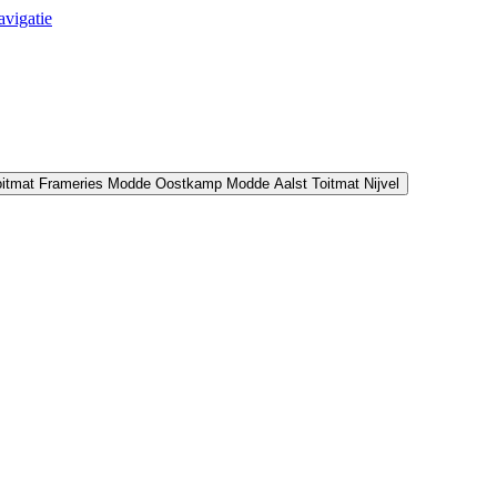
avigatie
oitmat Frameries
Modde Oostkamp
Modde Aalst
Toitmat Nijvel