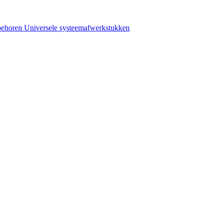
behoren
Universele systeemafwerkstukken