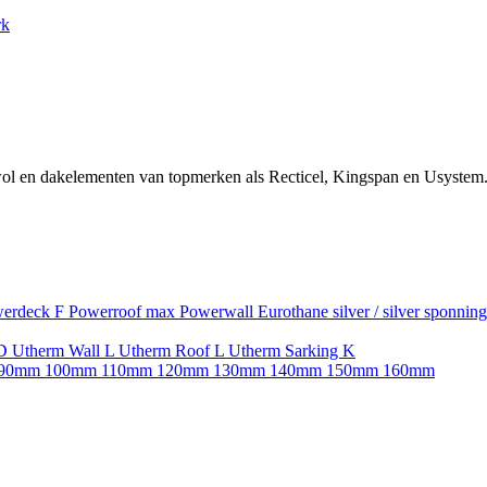
rk
ol en dakelementen van topmerken als Recticel, Kingspan en Usystem.
erdeck F
Powerroof max
Powerwall
Eurothane silver / silver sponnin
SD
Utherm Wall L
Utherm Roof L
Utherm Sarking K
90mm
100mm
110mm
120mm
130mm
140mm
150mm
160mm