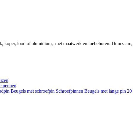
ink, koper, lood of aluminium, met maatwerk en toebehoren. Duurzaam
uizen
re pennen
aadpin
Beugels met schroefpin
Schroefpinnen
Beugels met lange pin 2