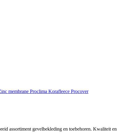
inc membrane
Proclima
Korafleece
Procover
reid assortiment gevelbekleding en toebehoren. Kwaliteit en