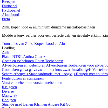
Eterspan
Duripanel
Hydropanel
Alucobond
Prefa
Zink, koper, lood & aluminium: duurzame metaaloplossingen
Modde is jouw partner voor een perfecte dak- en gevelafwerking. Z
Toon alles van Zink, Koper, Lood en Alu
Loading...
Zink
Platen
NTRL
Anthra
Quartz
Goten en toebehoren
Goten
Toebehoren
Afvoerbuizen en toebehoren
Afvoerbuizen
Toebehoren voor afvoerb
Goothaken
galva
galva zwart
inox
inox zwart
kraalbeugels
Verstelba
Scharnierbeugels
Standaardmodel met 1 oogvijs
Beugels met houtdr
Fonte buizen en stampijpen
Vorst en toebehoren
vorsten
toebehoren
Kielgoten
Diverse
Maatwerk
Bobijnen
Staande naad
Banen
Klangen
Andere
Kit G3