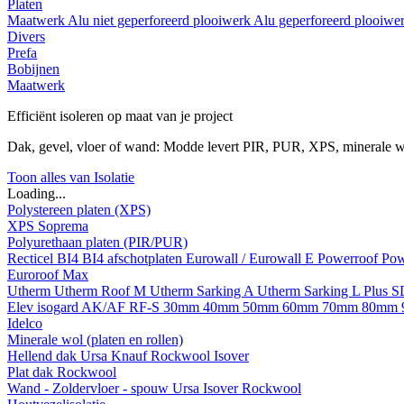
Platen
Maatwerk
Alu niet geperforeerd plooiwerk
Alu geperforeerd plooiwe
Divers
Prefa
Bobijnen
Maatwerk
Efficiënt isoleren op maat van je project
Dak, gevel, vloer of wand: Modde levert PIR, PUR, XPS, minerale w
Toon alles van Isolatie
Loading...
Polystereen platen (XPS)
XPS Soprema
Polyurethaan platen (PIR/PUR)
Recticel
BI4
BI4 afschotplaten
Eurowall / Eurowall E
Powerroof
Pow
Euroroof Max
Utherm
Utherm Roof M
Utherm Sarking A
Utherm Sarking L Plus 
Elev isogard AK/AF RF-S
30mm
40mm
50mm
60mm
70mm
80mm
Idelco
Minerale wol (platen en rollen)
Hellend dak
Ursa
Knauf
Rockwool
Isover
Plat dak
Rockwool
Wand - Zoldervloer - spouw
Ursa
Isover
Rockwool