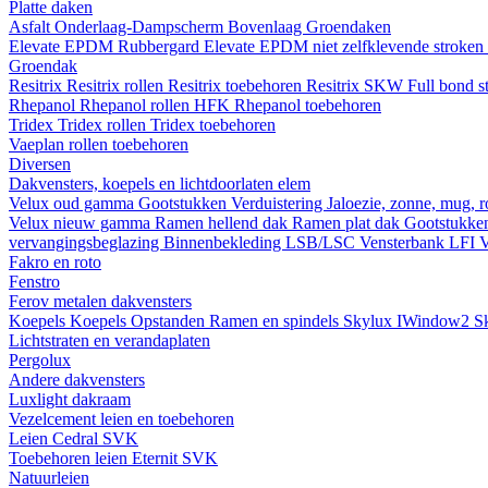
Platte daken
Asfalt
Onderlaag-Dampscherm
Bovenlaag
Groendaken
Elevate EPDM Rubbergard
Elevate EPDM niet zelfklevende stroken
Groendak
Resitrix
Resitrix rollen
Resitrix toebehoren
Resitrix SKW Full bond s
Rhepanol
Rhepanol rollen HFK
Rhepanol toebehoren
Tridex
Tridex rollen
Tridex toebehoren
Vaeplan
rollen
toebehoren
Diversen
Dakvensters, koepels en lichtdoorlaten elem
Velux oud gamma
Gootstukken
Verduistering
Jaloezie, zonne, mug, 
Velux nieuw gamma
Ramen hellend dak
Ramen plat dak
Gootstukk
vervangingsbeglazing
Binnenbekleding LSB/LSC
Vensterbank LFI
V
Fakro en roto
Fenstro
Ferov metalen dakvensters
Koepels
Koepels
Opstanden
Ramen en spindels
Skylux IWindow2
S
Lichtstraten en verandaplaten
Pergolux
Andere dakvensters
Luxlight dakraam
Vezelcement leien en toebehoren
Leien
Cedral
SVK
Toebehoren leien
Eternit
SVK
Natuurleien