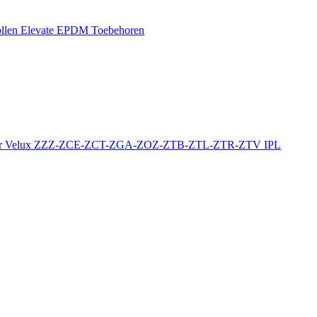
llen
Elevate EPDM Toebehoren
r
Velux ZZZ-ZCE-ZCT-ZGA-ZOZ-ZTB-ZTL-ZTR-ZTV
IPL