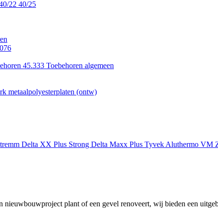
40/22
40/25
en
.076
ehoren 45.333
Toebehoren algemeen
k metaalpolyesterplaten (ontw)
xtremm
Delta XX Plus Strong
Delta Maxx Plus
Tyvek
Aluthermo
VM Z
 nieuwbouwproject plant of een gevel renoveert, wij bieden een uitgeb