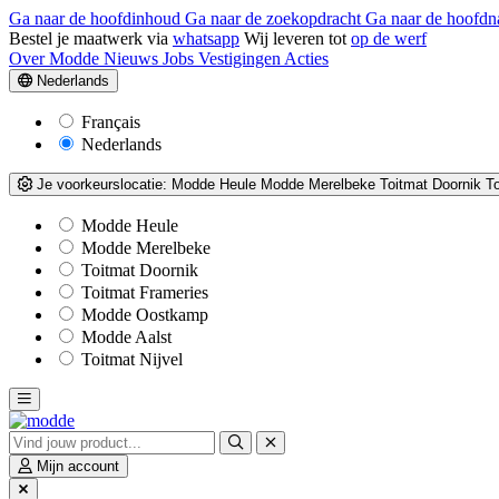
Ga naar de hoofdinhoud
Ga naar de zoekopdracht
Ga naar de hoofdn
Bestel je maatwerk via
whatsapp
Wij leveren tot
op de werf
Over Modde
Nieuws
Jobs
Vestigingen
Acties
Nederlands
Français
Nederlands
Je voorkeurslocatie:
Modde Heule
Modde Merelbeke
Toitmat Doornik
T
Modde Heule
Modde Merelbeke
Toitmat Doornik
Toitmat Frameries
Modde Oostkamp
Modde Aalst
Toitmat Nijvel
Mijn account