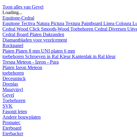
Toon alles van Gevel
Loading...
Equitone-Cedral
Equitone
Tectiva
Natura
Pictura
Textura
Paintboard
Linea
Coloura
L
Cedral
Wood
Click Smooth-Wood
Toebehoren Cedral
Diversen
Uitv
Cedral Board
Platen
Dakranden
Diamantbladen voor vezelcement
Rockpanel
Platen
Platen 8 mm
UNI platen 6 mm
toebehoren
Schroeven in Ral Kleur
Kantenlak in Ral kleur
Trespa Meteon - Izeon - Pura
Platen
Izeon
Meteon
toebehoren
Deceuninck
Deeplas
Muurvinyl
Gevel
Toebehoren
SVK
Fasonit leien
Andere bouwplaten
Promatec
Eterboard
Eterbacker