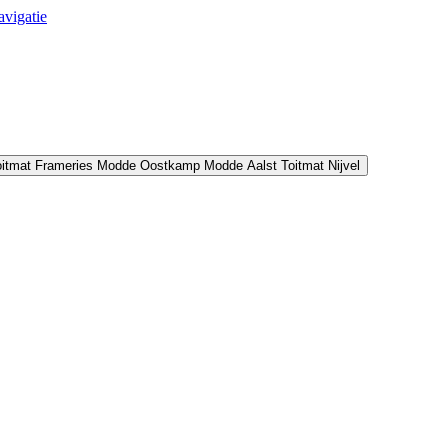
avigatie
oitmat Frameries
Modde Oostkamp
Modde Aalst
Toitmat Nijvel