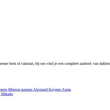
emer bent of vakman, bij ons vind je een compleet aanbod: van dakbed
annen
Migeon pannen
Aleonard
Keymer
Aspia
e
Mikado