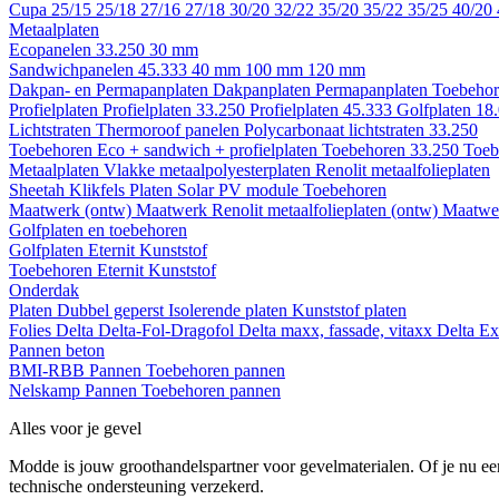
Cupa
25/15
25/18
27/16
27/18
30/20
32/22
35/20
35/22
35/25
40/20
Metaalplaten
Ecopanelen 33.250
30 mm
Sandwichpanelen 45.333
40 mm
100 mm
120 mm
Dakpan- en Permapanplaten
Dakpanplaten
Permapanplaten
Toebehor
Profielplaten
Profielplaten 33.250
Profielplaten 45.333
Golfplaten 18
Lichtstraten
Thermoroof panelen
Polycarbonaat lichtstraten 33.250
Toebehoren Eco + sandwich + profielplaten
Toebehoren 33.250
Toeb
Metaalplaten
Vlakke metaalpolyesterplaten
Renolit metaalfolieplaten
Sheetah Klikfels
Platen
Solar PV module
Toebehoren
Maatwerk (ontw)
Maatwerk Renolit metaalfolieplaten (ontw)
Maatwer
Golfplaten en toebehoren
Golfplaten
Eternit
Kunststof
Toebehoren
Eternit
Kunststof
Onderdak
Platen
Dubbel geperst
Isolerende platen
Kunststof platen
Folies
Delta
Delta-Fol-Dragofol
Delta maxx, fassade, vitaxx
Delta E
Pannen beton
BMI-RBB
Pannen
Toebehoren pannen
Nelskamp
Pannen
Toebehoren pannen
Alles voor je gevel
Modde is jouw groothandelspartner voor gevelmaterialen. Of je nu een
technische ondersteuning verzekerd.