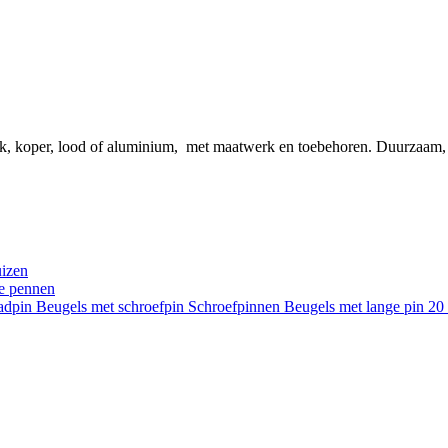
ink, koper, lood of aluminium, met maatwerk en toebehoren. Duurzaam
uizen
re pennen
aadpin
Beugels met schroefpin
Schroefpinnen
Beugels met lange pin 2