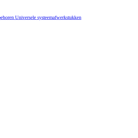
behoren
Universele systeemafwerkstukken