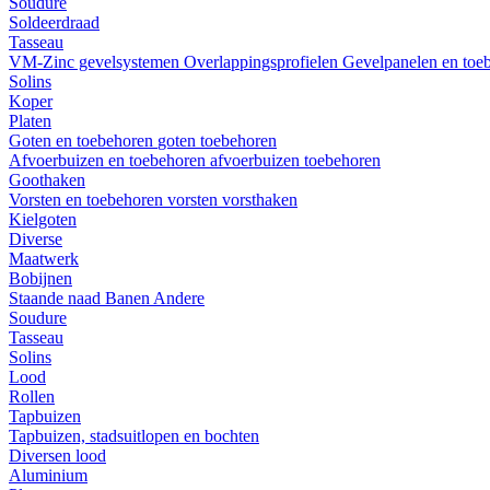
Soudure
Soldeerdraad
Tasseau
VM-Zinc gevelsystemen
Overlappingsprofielen
Gevelpanelen en toe
Solins
Koper
Platen
Goten en toebehoren
goten
toebehoren
Afvoerbuizen en toebehoren
afvoerbuizen
toebehoren
Goothaken
Vorsten en toebehoren
vorsten
vorsthaken
Kielgoten
Diverse
Maatwerk
Bobijnen
Staande naad
Banen
Andere
Soudure
Tasseau
Solins
Lood
Rollen
Tapbuizen
Tapbuizen, stadsuitlopen en bochten
Diversen lood
Aluminium