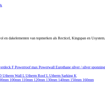
rk
ol en dakelementen van topmerken als Recticel, Kingspan en Usystem.
erdeck F
Powerroof max
Powerwall
Eurothane silver / silver sponnin
SD
Utherm Wall L
Utherm Roof L
Utherm Sarking K
90mm
100mm
110mm
120mm
130mm
140mm
150mm
160mm