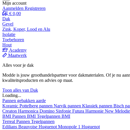
Mijn account
Aanmelden
Registreren
€ 0,00
Dak
Gevel
Zink, Koper, Lood en Alu
Isolatie
Toebehoren
Hout
Academy
Maatwerk
Alles voor je dak
Modde is jouw groothandelspartner voor dakmaterialen. Of je nu aann
kwaliteitsproducten en advies op maat.
Toon alles van Dak
Loading...
Pannen gebakken aarde
Koramic
Pottelberg pannen
Narvik pannen
Klassiek pannen
Bisch p
Creaton
Harmonica
Domino
Sinfonie
Futura
Harmonie New
Melodi
BMI
Pannen BMI
Tegelpannen BMI
Terreal
Pannen
Tegelpannen
Edilians
Beauvoise Huguenot
Monopole 1 Huguenot