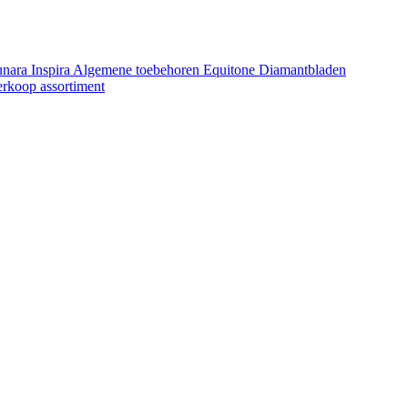
unara
Inspira
Algemene toebehoren Equitone
Diamantbladen
erkoop assortiment