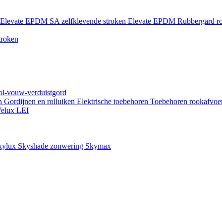
Elevate EPDM SA zelfklevende stroken
Elevate EPDM Rubbergard ro
troken
rol-vouw-verduistgord
en
Gordijnen en rolluiken
Elektrische toebehoren
Toebehoren rookafvoe
elux LEI
kylux Skyshade zonwering
Skymax