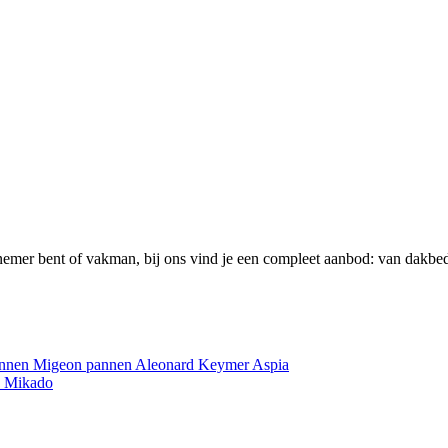
emer bent of vakman, bij ons vind je een compleet aanbod: van dakbed
annen
Migeon pannen
Aleonard
Keymer
Aspia
e
Mikado