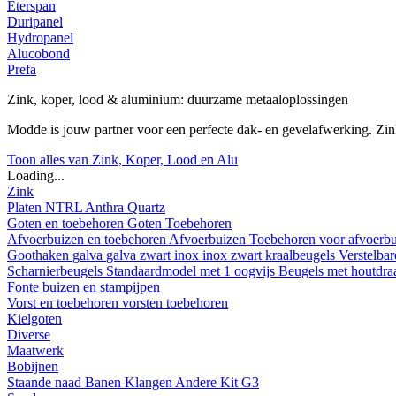
Eterspan
Duripanel
Hydropanel
Alucobond
Prefa
Zink, koper, lood & aluminium: duurzame metaaloplossingen
Modde is jouw partner voor een perfecte dak- en gevelafwerking. Z
Toon alles van Zink, Koper, Lood en Alu
Loading...
Zink
Platen
NTRL
Anthra
Quartz
Goten en toebehoren
Goten
Toebehoren
Afvoerbuizen en toebehoren
Afvoerbuizen
Toebehoren voor afvoerb
Goothaken
galva
galva zwart
inox
inox zwart
kraalbeugels
Verstelba
Scharnierbeugels
Standaardmodel met 1 oogvijs
Beugels met houtdr
Fonte buizen en stampijpen
Vorst en toebehoren
vorsten
toebehoren
Kielgoten
Diverse
Maatwerk
Bobijnen
Staande naad
Banen
Klangen
Andere
Kit G3