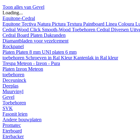
Toon alles van Gevel
Loading...
Equitone-Cedral
Equitone
Tectiva
Natura
Pictura
Textura
Paintboard
Linea
Coloura
L
Cedral
Wood
Click Smooth-Wood
Toebehoren Cedral
Diversen
Uitv
Cedral Board
Platen
Dakranden
Diamantbladen voor vezelcement
Rockpanel
Platen
Platen 8 mm
UNI platen 6 mm
toebehoren
Schroeven in Ral Kleur
Kantenlak in Ral kleur
Trespa Meteon - Izeon - Pura
Platen
Izeon
Meteon
toebehoren
Deceuninck
Deeplas
Muurvinyl
Gevel
Toebehoren
SVK
Fasonit leien
Andere bouwplaten
Promatec
Eterboard
Eterbacker