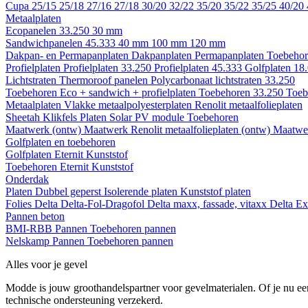
Cupa
25/15
25/18
27/16
27/18
30/20
32/22
35/20
35/22
35/25
40/20
Metaalplaten
Ecopanelen 33.250
30 mm
Sandwichpanelen 45.333
40 mm
100 mm
120 mm
Dakpan- en Permapanplaten
Dakpanplaten
Permapanplaten
Toebehor
Profielplaten
Profielplaten 33.250
Profielplaten 45.333
Golfplaten 18
Lichtstraten
Thermoroof panelen
Polycarbonaat lichtstraten 33.250
Toebehoren Eco + sandwich + profielplaten
Toebehoren 33.250
Toeb
Metaalplaten
Vlakke metaalpolyesterplaten
Renolit metaalfolieplaten
Sheetah Klikfels
Platen
Solar PV module
Toebehoren
Maatwerk (ontw)
Maatwerk Renolit metaalfolieplaten (ontw)
Maatwer
Golfplaten en toebehoren
Golfplaten
Eternit
Kunststof
Toebehoren
Eternit
Kunststof
Onderdak
Platen
Dubbel geperst
Isolerende platen
Kunststof platen
Folies
Delta
Delta-Fol-Dragofol
Delta maxx, fassade, vitaxx
Delta E
Pannen beton
BMI-RBB
Pannen
Toebehoren pannen
Nelskamp
Pannen
Toebehoren pannen
Alles voor je gevel
Modde is jouw groothandelspartner voor gevelmaterialen. Of je nu een
technische ondersteuning verzekerd.