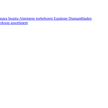
unara
Inspira
Algemene toebehoren Equitone
Diamantbladen
erkoop assortiment