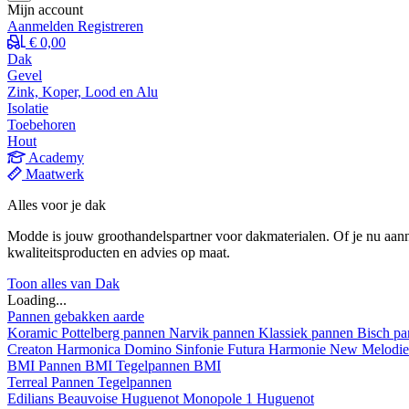
Mijn account
Aanmelden
Registreren
€ 0,00
Dak
Gevel
Zink, Koper, Lood en Alu
Isolatie
Toebehoren
Hout
Academy
Maatwerk
Alles voor je dak
Modde is jouw groothandelspartner voor dakmaterialen. Of je nu aann
kwaliteitsproducten en advies op maat.
Toon alles van Dak
Loading...
Pannen gebakken aarde
Koramic
Pottelberg pannen
Narvik pannen
Klassiek pannen
Bisch p
Creaton
Harmonica
Domino
Sinfonie
Futura
Harmonie New
Melodi
BMI
Pannen BMI
Tegelpannen BMI
Terreal
Pannen
Tegelpannen
Edilians
Beauvoise Huguenot
Monopole 1 Huguenot