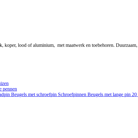
ink, koper, lood of aluminium, met maatwerk en toebehoren. Duurzaam
uizen
re pennen
aadpin
Beugels met schroefpin
Schroefpinnen
Beugels met lange pin 2