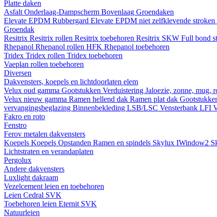
Platte daken
Asfalt
Onderlaag-Dampscherm
Bovenlaag
Groendaken
Elevate EPDM Rubbergard
Elevate EPDM niet zelfklevende stroken
Groendak
Resitrix
Resitrix rollen
Resitrix toebehoren
Resitrix SKW Full bond s
Rhepanol
Rhepanol rollen HFK
Rhepanol toebehoren
Tridex
Tridex rollen
Tridex toebehoren
Vaeplan
rollen
toebehoren
Diversen
Dakvensters, koepels en lichtdoorlaten elem
Velux oud gamma
Gootstukken
Verduistering
Jaloezie, zonne, mug, 
Velux nieuw gamma
Ramen hellend dak
Ramen plat dak
Gootstukk
vervangingsbeglazing
Binnenbekleding LSB/LSC
Vensterbank LFI
V
Fakro en roto
Fenstro
Ferov metalen dakvensters
Koepels
Koepels
Opstanden
Ramen en spindels
Skylux IWindow2
S
Lichtstraten en verandaplaten
Pergolux
Andere dakvensters
Luxlight dakraam
Vezelcement leien en toebehoren
Leien
Cedral
SVK
Toebehoren leien
Eternit
SVK
Natuurleien