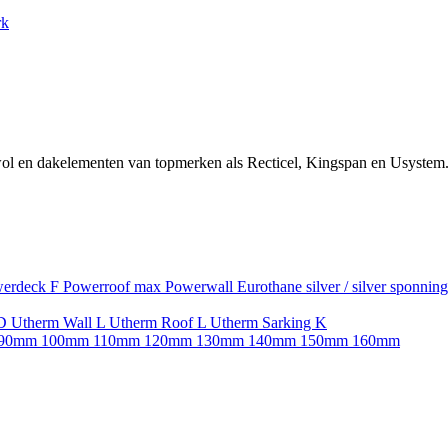
rk
ol en dakelementen van topmerken als Recticel, Kingspan en Usystem.
erdeck F
Powerroof max
Powerwall
Eurothane silver / silver sponnin
SD
Utherm Wall L
Utherm Roof L
Utherm Sarking K
90mm
100mm
110mm
120mm
130mm
140mm
150mm
160mm