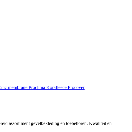
inc membrane
Proclima
Korafleece
Procover
reid assortiment gevelbekleding en toebehoren. Kwaliteit en