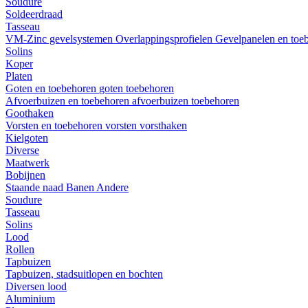
Soudure
Soldeerdraad
Tasseau
VM-Zinc gevelsystemen
Overlappingsprofielen
Gevelpanelen en toe
Solins
Koper
Platen
Goten en toebehoren
goten
toebehoren
Afvoerbuizen en toebehoren
afvoerbuizen
toebehoren
Goothaken
Vorsten en toebehoren
vorsten
vorsthaken
Kielgoten
Diverse
Maatwerk
Bobijnen
Staande naad
Banen
Andere
Soudure
Tasseau
Solins
Lood
Rollen
Tapbuizen
Tapbuizen, stadsuitlopen en bochten
Diversen lood
Aluminium