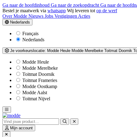
Ga naar de hoofdinhoud
Ga naar de zoekopdracht
Ga naar de hoofdn
Bestel je maatwerk via
whatsapp
Wij leveren tot
op de werf
Over Modde
Nieuws
Jobs
Vestigingen
Acties
Nederlands
Français
Nederlands
Je voorkeurslocatie:
Modde Heule
Modde Merelbeke
Toitmat Doornik
T
Modde Heule
Modde Merelbeke
Toitmat Doornik
Toitmat Frameries
Modde Oostkamp
Modde Aalst
Toitmat Nijvel
Mijn account