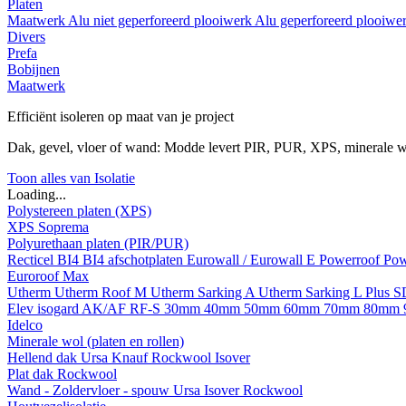
Platen
Maatwerk
Alu niet geperforeerd plooiwerk
Alu geperforeerd plooiwe
Divers
Prefa
Bobijnen
Maatwerk
Efficiënt isoleren op maat van je project
Dak, gevel, vloer of wand: Modde levert PIR, PUR, XPS, minerale w
Toon alles van Isolatie
Loading...
Polystereen platen (XPS)
XPS Soprema
Polyurethaan platen (PIR/PUR)
Recticel
BI4
BI4 afschotplaten
Eurowall / Eurowall E
Powerroof
Pow
Euroroof Max
Utherm
Utherm Roof M
Utherm Sarking A
Utherm Sarking L Plus 
Elev isogard AK/AF RF-S
30mm
40mm
50mm
60mm
70mm
80mm
Idelco
Minerale wol (platen en rollen)
Hellend dak
Ursa
Knauf
Rockwool
Isover
Plat dak
Rockwool
Wand - Zoldervloer - spouw
Ursa
Isover
Rockwool