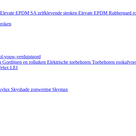
Elevate EPDM SA zelfklevende stroken
Elevate EPDM Rubbergard ro
troken
rol-vouw-verduistgord
en
Gordijnen en rolluiken
Elektrische toebehoren
Toebehoren rookafvoe
elux LEI
kylux Skyshade zonwering
Skymax