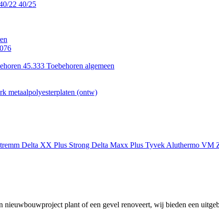
40/22
40/25
en
.076
ehoren 45.333
Toebehoren algemeen
k metaalpolyesterplaten (ontw)
xtremm
Delta XX Plus Strong
Delta Maxx Plus
Tyvek
Aluthermo
VM Z
 nieuwbouwproject plant of een gevel renoveert, wij bieden een uitgeb