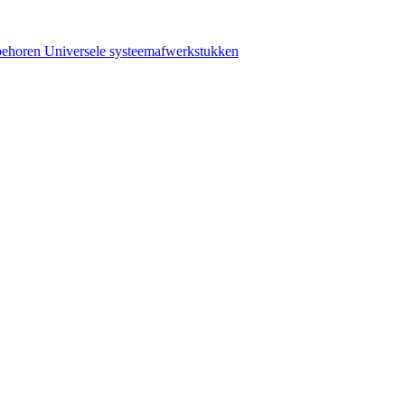
behoren
Universele systeemafwerkstukken