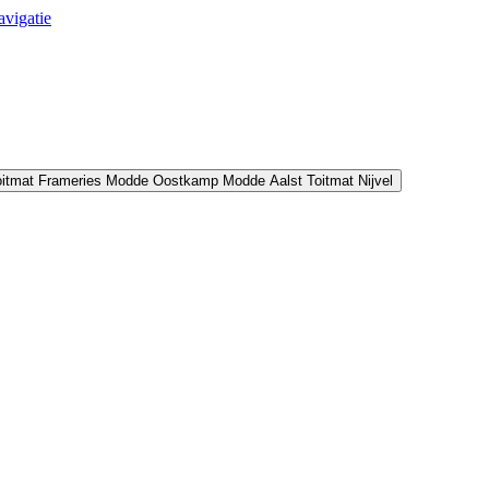
avigatie
oitmat Frameries
Modde Oostkamp
Modde Aalst
Toitmat Nijvel