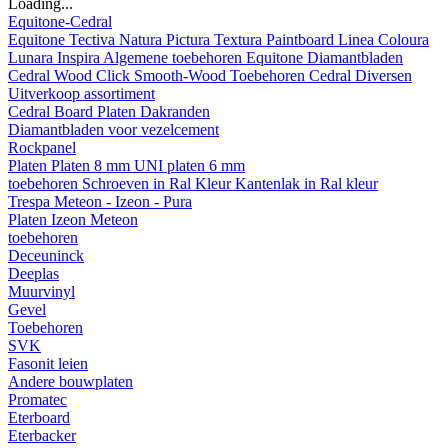
Loading...
Equitone-Cedral
Equitone
Tectiva
Natura
Pictura
Textura
Paintboard
Linea
Coloura
Lunara
Inspira
Algemene toebehoren Equitone
Diamantbladen
Cedral
Wood
Click Smooth-Wood
Toebehoren Cedral
Diversen
Uitverkoop assortiment
Cedral Board
Platen
Dakranden
Diamantbladen voor vezelcement
Rockpanel
Platen
Platen 8 mm
UNI platen 6 mm
toebehoren
Schroeven in Ral Kleur
Kantenlak in Ral kleur
Trespa Meteon - Izeon - Pura
Platen
Izeon
Meteon
toebehoren
Deceuninck
Deeplas
Muurvinyl
Gevel
Toebehoren
SVK
Fasonit leien
Andere bouwplaten
Promatec
Eterboard
Eterbacker