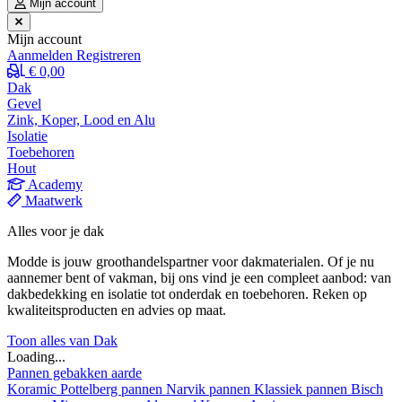
Mijn account
Mijn account
Aanmelden
Registreren
€ 0,00
Dak
Gevel
Zink, Koper, Lood en Alu
Isolatie
Toebehoren
Hout
Academy
Maatwerk
Alles voor je dak
Modde is jouw groothandelspartner voor dakmaterialen. Of je nu
aannemer bent of vakman, bij ons vind je een compleet aanbod: van
dakbedekking en isolatie tot onderdak en toebehoren. Reken op
kwaliteitsproducten en advies op maat.
Toon alles van Dak
Loading...
Pannen gebakken aarde
Koramic
Pottelberg pannen
Narvik pannen
Klassiek pannen
Bisch