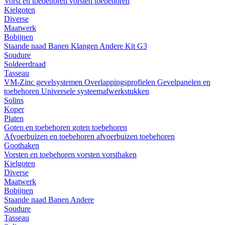
Vorst en toebehoren
vorsten
toebehoren
Kielgoten
Diverse
Maatwerk
Bobijnen
Staande naad
Banen
Klangen
Andere
Kit G3
Soudure
Soldeerdraad
Tasseau
VM-Zinc gevelsystemen
Overlappingsprofielen
Gevelpanelen en
toebehoren
Universele systeemafwerkstukken
Solins
Koper
Platen
Goten en toebehoren
goten
toebehoren
Afvoerbuizen en toebehoren
afvoerbuizen
toebehoren
Goothaken
Vorsten en toebehoren
vorsten
vorsthaken
Kielgoten
Diverse
Maatwerk
Bobijnen
Staande naad
Banen
Andere
Soudure
Tasseau