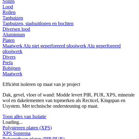
Solins
Lood
Rollen
Tapbuizen
Tapbuizen, stadsuitlopen en bochten
Diversen lood
Aluminium
Platen
Maatwerk
Alu niet geperforeerd plooiwerk
Alu geperforeerd
plooiwerk
Divers
Prefa
Bobijnen
Maatwerk
Efficiënt isoleren op maat van je project
Dak, gevel, vloer of wand: Modde levert PIR, PUR, XPS, minerale
wol en dakelementen van topmerken als Recticel, Kingspan en
Usystem. Met technische ondersteuning op maat.
Toon alles van Isolatie
Loading...
Polystereen platen (XPS)
XPS Soprema
Polyurethaan platen (PIR/PUR)