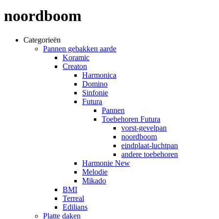
noordboom
Categorieën
Pannen gebakken aarde
Koramic
Creaton
Harmonica
Domino
Sinfonie
Futura
Pannen
Toebehoren Futura
vorst-gevelpan
noordboom
eindplaat-luchtpan
andere toebehoren
Harmonie New
Melodie
Mikado
BMI
Terreal
Edilians
Platte daken