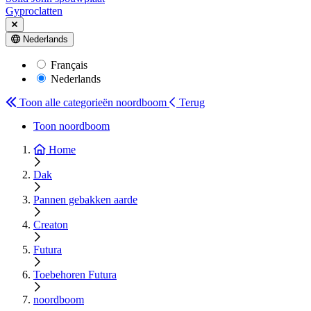
Gyproclatten
Nederlands
Français
Nederlands
Toon alle categorieën
noordboom
Terug
Toon noordboom
Home
Dak
Pannen gebakken aarde
Creaton
Futura
Toebehoren Futura
noordboom