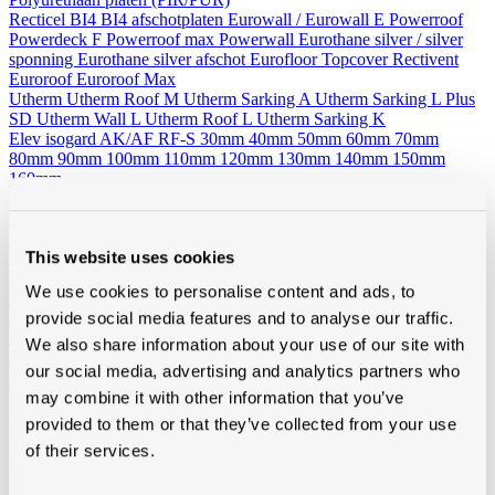
Recticel
BI4
BI4 afschotplaten
Eurowall / Eurowall E
Powerroof
Powerdeck F
Powerroof max
Powerwall
Eurothane silver / silver
sponning
Eurothane silver afschot
Eurofloor
Topcover
Rectivent
Euroroof
Euroroof Max
Utherm
Utherm Roof M
Utherm Sarking A
Utherm Sarking L Plus
SD
Utherm Wall L
Utherm Roof L
Utherm Sarking K
Elev isogard AK/AF RF-S
30mm
40mm
50mm
60mm
70mm
80mm
90mm
100mm
110mm
120mm
130mm
140mm
150mm
160mm
Idelco
Minerale wol (platen en rollen)
Hellend dak
Ursa
Knauf
Rockwool
Isover
This website uses cookies
Plat dak
Rockwool
Wand - Zoldervloer - spouw
Ursa
Isover
Rockwool
We use cookies to personalise content and ads, to
Houtvezelisolatie
Diversen
provide social media features and to analyse our traffic.
Vacuumisolatie
We also share information about your use of our site with
Recticel
our social media, advertising and analytics partners who
Kingspan
may combine it with other information that you’ve
Alle toebehoren
provided to them or that they’ve collected from your use
of their services.
Van folies, lijmen en ventilatie tot rookgasafvoer, zoldertrappen en
gereedschap, bij Modde vind je alle toebehoren voor een vlotte,
professionele afwerking.