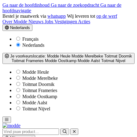
Ga naar de hoofdinhoud
Ga naar de zoekopdracht
Ga naar de
hoofdnavigatie
Bestel je maatwerk via
whatsapp
Wij leveren tot
op de werf
Over Modde
Nieuws
Jobs
Vestigingen
Acties
Nederlands
Français
Nederlands
Je voorkeurslocatie:
Modde Heule
Modde Merelbeke
Toitmat Doornik
Toitmat Frameries
Modde Oostkamp
Modde Aalst
Toitmat Nijvel
Modde Heule
Modde Merelbeke
Toitmat Doornik
Toitmat Frameries
Modde Oostkamp
Modde Aalst
Toitmat Nijvel