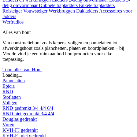
delig omvormbaar
Dubbele trapladders
Enkele trapladders
Rolsteiger
Vouwsteiger
Werkbruggen
Dakladders
Accessoires voor
ladders
Werfradios
Alles van hout
Van constructiehout zoals kepers, voligen en pannelatten tot
afwerkingshout zoals planchetten, platen en boordplanken – bij
Modde vind je een ruim aanbod houtproducten voor elke
toepassing.
Toon alles van Hout
Loading...
Pannelatten
Epicia
RND
Stoflatten
Voligen
RND gedrenkt
3/4
4/4
6/4
RND niet gedrenkt
3/4
4/4
Douglas gedrenkt
Vuren
KVH-FJ gedrenkt
KVH-FJ niet gedrenkt