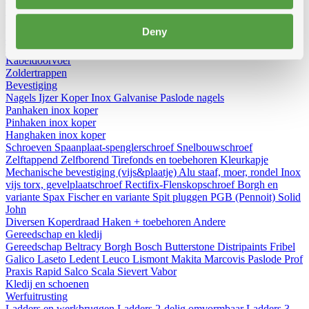
Diversen
Birdex - Duivenpinnen Oisipic
Vogelschroten
Eterno
gootbakken en PVC tapbuizen
Bladvangers
Renovatieprofielen
Deny
Schuimbanden en schuimgolven
Expantiebanden
Hoezen
Tegeldragers
Mitrons
Aeros
Kabeldoorvoer
Zoldertrappen
Bevestiging
Nagels
Ijzer
Koper
Inox
Galvanise
Paslode nagels
Panhaken
inox
koper
Pinhaken
inox
koper
Hanghaken
inox
koper
Schroeven
Spaanplaat-spenglerschroef
Snelbouwschroef
Zelftappend
Zelfborend
Tirefonds en toebehoren
Kleurkapje
Mechanische bevestiging (vijs&plaatje)
Alu staaf, moer, rondel
Inox
vijs torx, gevelplaatschroef
Rectifix-Flenskopschroef
Borgh en
variante
Spax
Fischer en variante
Spit pluggen
PGB (Pennoit)
Solid
John
Diversen
Koperdraad
Haken + toebehoren
Andere
Gereedschap en kledij
Gereedschap
Beltracy
Borgh
Bosch
Butterstone
Distripaints
Fribel
Galico
Laseto
Ledent
Leuco
Lismont
Makita
Marcovis
Paslode
Prof
Praxis
Rapid
Salco
Scala
Sievert
Vabor
Kledij en schoenen
Werfuitrusting
Ladders en werkbruggen
Ladders 2-delig omvormbaar
Ladders 3-