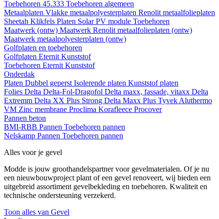
Toebehoren 45.333
Toebehoren algemeen
Metaalplaten
Vlakke metaalpolyesterplaten
Renolit metaalfolieplaten
Sheetah Klikfels
Platen
Solar PV module
Toebehoren
Maatwerk (ontw)
Maatwerk Renolit metaalfolieplaten (ontw)
Maatwerk metaalpolyesterplaten (ontw)
Golfplaten en toebehoren
Golfplaten
Eternit
Kunststof
Toebehoren
Eternit
Kunststof
Onderdak
Platen
Dubbel geperst
Isolerende platen
Kunststof platen
Folies
Delta
Delta-Fol-Dragofol
Delta maxx, fassade, vitaxx
Delta
Extremm
Delta XX Plus Strong
Delta Maxx Plus
Tyvek
Aluthermo
VM Zinc membrane
Proclima
Korafleece
Procover
Pannen beton
BMI-RBB
Pannen
Toebehoren pannen
Nelskamp
Pannen
Toebehoren pannen
Alles voor je gevel
Modde is jouw groothandelspartner voor gevelmaterialen. Of je nu
een nieuwbouwproject plant of een gevel renoveert, wij bieden een
uitgebreid assortiment gevelbekleding en toebehoren. Kwaliteit en
technische ondersteuning verzekerd.
Toon alles van Gevel