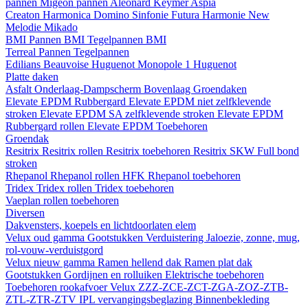
pannen
Migeon pannen
Aleonard
Keymer
Aspia
Creaton
Harmonica
Domino
Sinfonie
Futura
Harmonie New
Melodie
Mikado
BMI
Pannen BMI
Tegelpannen BMI
Terreal
Pannen
Tegelpannen
Edilians
Beauvoise Huguenot
Monopole 1 Huguenot
Platte daken
Asfalt
Onderlaag-Dampscherm
Bovenlaag
Groendaken
Elevate EPDM Rubbergard
Elevate EPDM niet zelfklevende
stroken
Elevate EPDM SA zelfklevende stroken
Elevate EPDM
Rubbergard rollen
Elevate EPDM Toebehoren
Groendak
Resitrix
Resitrix rollen
Resitrix toebehoren
Resitrix SKW Full bond
stroken
Rhepanol
Rhepanol rollen HFK
Rhepanol toebehoren
Tridex
Tridex rollen
Tridex toebehoren
Vaeplan
rollen
toebehoren
Diversen
Dakvensters, koepels en lichtdoorlaten elem
Velux oud gamma
Gootstukken
Verduistering
Jaloezie, zonne, mug,
rol-vouw-verduistgord
Velux nieuw gamma
Ramen hellend dak
Ramen plat dak
Gootstukken
Gordijnen en rolluiken
Elektrische toebehoren
Toebehoren rookafvoer
Velux ZZZ-ZCE-ZCT-ZGA-ZOZ-ZTB-
ZTL-ZTR-ZTV
IPL vervangingsbeglazing
Binnenbekleding