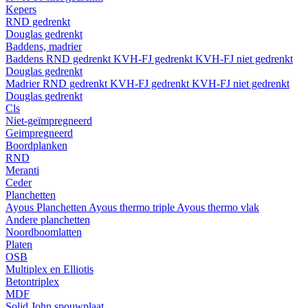
Kepers
RND gedrenkt
Douglas gedrenkt
Baddens, madrier
Baddens
RND gedrenkt
KVH-FJ gedrenkt
KVH-FJ niet gedrenkt
Douglas gedrenkt
Madrier
RND gedrenkt
KVH-FJ gedrenkt
KVH-FJ niet gedrenkt
Douglas gedrenkt
Cls
Niet-geïmpregneerd
Geimpregneerd
Boordplanken
RND
Meranti
Ceder
Planchetten
Ayous Planchetten
Ayous thermo triple
Ayous thermo vlak
Andere planchetten
Noordboomlatten
Platen
OSB
Multiplex en Elliotis
Betontriplex
MDF
Solid John spouwplaat