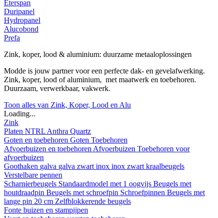
Eterspan
Duripanel
Hydropanel
Alucobond
Prefa
Zink, koper, lood & aluminium: duurzame metaaloplossingen
Modde is jouw partner voor een perfecte dak- en gevelafwerking.
Zink, koper, lood of aluminium, met maatwerk en toebehoren.
Duurzaam, verwerkbaar, vakwerk.
Toon alles van Zink, Koper, Lood en Alu
Loading...
Zink
Platen
NTRL
Anthra
Quartz
Goten en toebehoren
Goten
Toebehoren
Afvoerbuizen en toebehoren
Afvoerbuizen
Toebehoren voor
afvoerbuizen
Goothaken
galva
galva zwart
inox
inox zwart
kraalbeugels
Verstelbare pennen
Scharnierbeugels
Standaardmodel met 1 oogvijs
Beugels met
houtdraadpin
Beugels met schroefpin
Schroefpinnen
Beugels met
lange pin 20 cm
Zelfblokkerende beugels
Fonte buizen en stampijpen