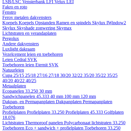
LSB/LSC
Vensterbank LFI
Velux LEI
Fakro en roto
Fenstro
Ferov metalen dakvensters
Koepels
Koepels
Opstanden
Ramen en spindels
Skylux IWindow2
Skylux Skyshade zonwering
Skymax
Lichtstraten en verandaplaten
Pergolux
Andere dakvensters
Luxlight dakraam
Vezelcement leien en toebehoren
Leien
Cedral
SVK
Toebehoren leien
Eternit
SVK
Natuurleien
Cupa
25/15
25/18
27/16
27/18
30/20
32/22
35/20
35/22
35/25
40/20
40/22
40/25
Metaalplaten
Ecopanelen 33.250
30 mm
Sandwichpanelen 45.333
40 mm
100 mm
120 mm
Dakpan- en Permapanplaten
Dakpanplaten
Permapanplaten
Toebehoren
Profielplaten
Profielplaten 33.250
Profielplaten 45.333
Golfplaten
18.076
Lichtstraten
Thermoroof panelen
Polycarbonaat lichtstraten 33.250
Toebehoren Eco + sandwich + profielplaten
Toebehoren 33.250