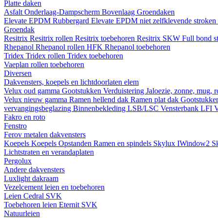
Platte daken
Asfalt
Onderlaag-Dampscherm
Bovenlaag
Groendaken
Elevate EPDM Rubbergard
Elevate EPDM niet zelfklevende stroken
Groendak
Resitrix
Resitrix rollen
Resitrix toebehoren
Resitrix SKW Full bond s
Rhepanol
Rhepanol rollen HFK
Rhepanol toebehoren
Tridex
Tridex rollen
Tridex toebehoren
Vaeplan
rollen
toebehoren
Diversen
Dakvensters, koepels en lichtdoorlaten elem
Velux oud gamma
Gootstukken
Verduistering
Jaloezie, zonne, mug, 
Velux nieuw gamma
Ramen hellend dak
Ramen plat dak
Gootstukk
vervangingsbeglazing
Binnenbekleding LSB/LSC
Vensterbank LFI
V
Fakro en roto
Fenstro
Ferov metalen dakvensters
Koepels
Koepels
Opstanden
Ramen en spindels
Skylux IWindow2
S
Lichtstraten en verandaplaten
Pergolux
Andere dakvensters
Luxlight dakraam
Vezelcement leien en toebehoren
Leien
Cedral
SVK
Toebehoren leien
Eternit
SVK
Natuurleien