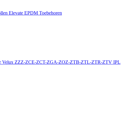
llen
Elevate EPDM Toebehoren
r
Velux ZZZ-ZCE-ZCT-ZGA-ZOZ-ZTB-ZTL-ZTR-ZTV
IPL