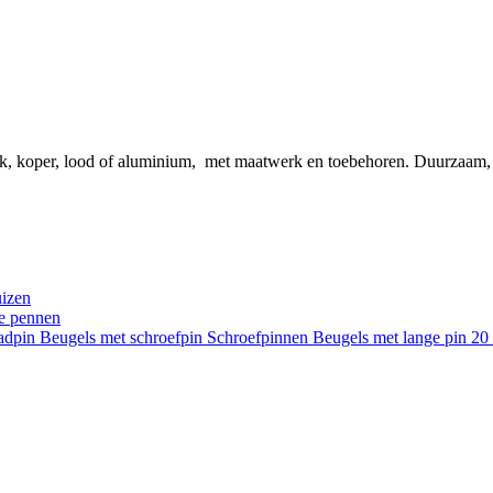
ink, koper, lood of aluminium, met maatwerk en toebehoren. Duurzaam
uizen
re pennen
aadpin
Beugels met schroefpin
Schroefpinnen
Beugels met lange pin 2