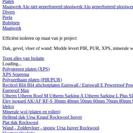
Platen
Maatwerk
Alu niet geperforeerd plooiwerk
Alu geperforeerd plooiwe
Divers
Prefa
Bobijnen
Maatwerk
Efficiënt isoleren op maat van je project
Dak, gevel, vloer of wand: Modde levert PIR, PUR, XPS, minerale w
Toon alles van Isolatie
Loading...
Polystereen platen (XPS)
XPS Soprema
Polyurethaan platen (PIR/PUR)
Recticel
BI4
BI4 afschotplaten
Eurowall / Eurowall E
Powerroof
Pow
Euroroof Max
Utherm
Utherm Roof M
Utherm Sarking A
Utherm Sarking L Plus 
Elev isogard AK/AF RF-S
30mm
40mm
50mm
60mm
70mm
80mm
Idelco
Minerale wol (platen en rollen)
Hellend dak
Ursa
Knauf
Rockwool
Isover
Plat dak
Rockwool
Wand - Zoldervloer - spouw
Ursa
Isover
Rockwool