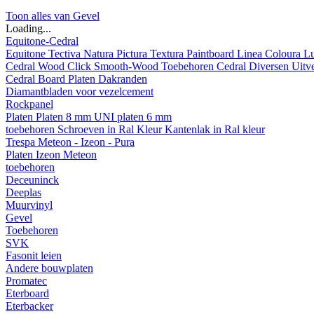
Toon alles van Gevel
Loading...
Equitone-Cedral
Equitone
Tectiva
Natura
Pictura
Textura
Paintboard
Linea
Coloura
L
Cedral
Wood
Click Smooth-Wood
Toebehoren Cedral
Diversen
Uitv
Cedral Board
Platen
Dakranden
Diamantbladen voor vezelcement
Rockpanel
Platen
Platen 8 mm
UNI platen 6 mm
toebehoren
Schroeven in Ral Kleur
Kantenlak in Ral kleur
Trespa Meteon - Izeon - Pura
Platen
Izeon
Meteon
toebehoren
Deceuninck
Deeplas
Muurvinyl
Gevel
Toebehoren
SVK
Fasonit leien
Andere bouwplaten
Promatec
Eterboard
Eterbacker