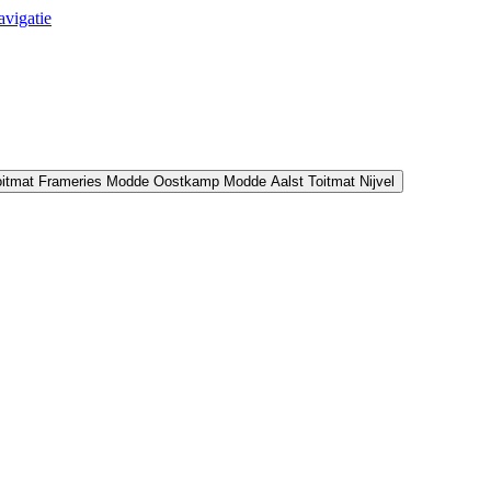
avigatie
oitmat Frameries
Modde Oostkamp
Modde Aalst
Toitmat Nijvel