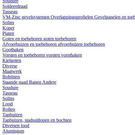
Soudure
Soldeerdraad
Tasseau
VM-Zinc gevelsystemen
Overlappingsprofielen
Gevelpanelen en toe
Solins
Koper
Platen
Goten en toebehoren
goten
toebehoren
Afvoerbuizen en toebehoren
afvoerbuizen
toebehoren
Goothaken
Vorsten en toebehoren
vorsten
vorsthaken
Kielgoten
Diverse
Maatwerk
Bobijnen
Staande naad
Banen
Andere
Soudure
Tasseau
Solins
Lood
Rollen
Tapbuizen
Tapbuizen, stadsuitlopen en bochten
Diversen lood
Aluminium