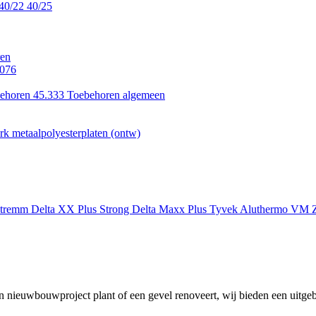
40/22
40/25
en
.076
ehoren 45.333
Toebehoren algemeen
k metaalpolyesterplaten (ontw)
xtremm
Delta XX Plus Strong
Delta Maxx Plus
Tyvek
Aluthermo
VM Z
 nieuwbouwproject plant of een gevel renoveert, wij bieden een uitgeb