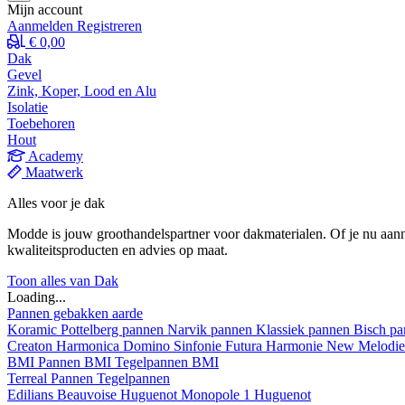
Mijn account
Aanmelden
Registreren
€ 0,00
Dak
Gevel
Zink, Koper, Lood en Alu
Isolatie
Toebehoren
Hout
Academy
Maatwerk
Alles voor je dak
Modde is jouw groothandelspartner voor dakmaterialen. Of je nu aann
kwaliteitsproducten en advies op maat.
Toon alles van Dak
Loading...
Pannen gebakken aarde
Koramic
Pottelberg pannen
Narvik pannen
Klassiek pannen
Bisch p
Creaton
Harmonica
Domino
Sinfonie
Futura
Harmonie New
Melodi
BMI
Pannen BMI
Tegelpannen BMI
Terreal
Pannen
Tegelpannen
Edilians
Beauvoise Huguenot
Monopole 1 Huguenot