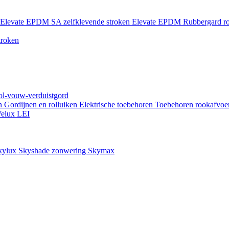
Elevate EPDM SA zelfklevende stroken
Elevate EPDM Rubbergard ro
troken
rol-vouw-verduistgord
en
Gordijnen en rolluiken
Elektrische toebehoren
Toebehoren rookafvoe
elux LEI
kylux Skyshade zonwering
Skymax