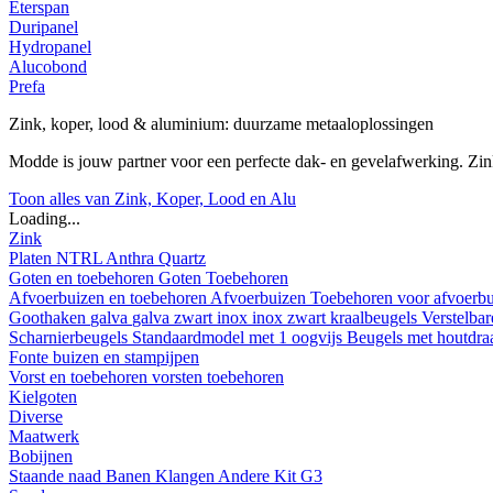
Eterspan
Duripanel
Hydropanel
Alucobond
Prefa
Zink, koper, lood & aluminium: duurzame metaaloplossingen
Modde is jouw partner voor een perfecte dak- en gevelafwerking. Z
Toon alles van Zink, Koper, Lood en Alu
Loading...
Zink
Platen
NTRL
Anthra
Quartz
Goten en toebehoren
Goten
Toebehoren
Afvoerbuizen en toebehoren
Afvoerbuizen
Toebehoren voor afvoerb
Goothaken
galva
galva zwart
inox
inox zwart
kraalbeugels
Verstelba
Scharnierbeugels
Standaardmodel met 1 oogvijs
Beugels met houtdr
Fonte buizen en stampijpen
Vorst en toebehoren
vorsten
toebehoren
Kielgoten
Diverse
Maatwerk
Bobijnen
Staande naad
Banen
Klangen
Andere
Kit G3