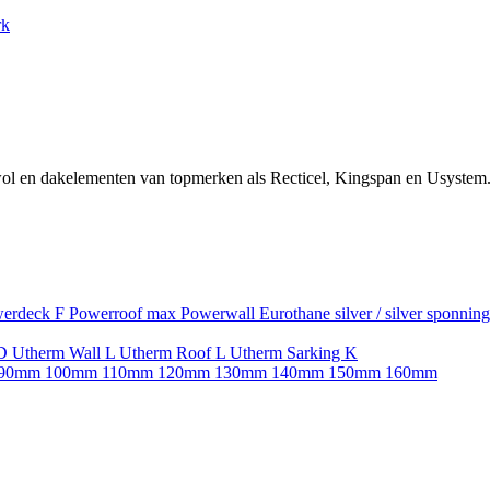
rk
ol en dakelementen van topmerken als Recticel, Kingspan en Usystem.
erdeck F
Powerroof max
Powerwall
Eurothane silver / silver sponnin
SD
Utherm Wall L
Utherm Roof L
Utherm Sarking K
90mm
100mm
110mm
120mm
130mm
140mm
150mm
160mm