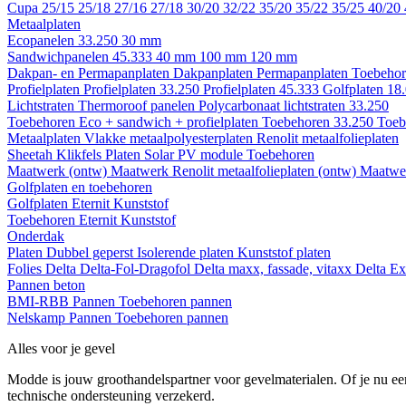
Cupa
25/15
25/18
27/16
27/18
30/20
32/22
35/20
35/22
35/25
40/20
Metaalplaten
Ecopanelen 33.250
30 mm
Sandwichpanelen 45.333
40 mm
100 mm
120 mm
Dakpan- en Permapanplaten
Dakpanplaten
Permapanplaten
Toebehor
Profielplaten
Profielplaten 33.250
Profielplaten 45.333
Golfplaten 18
Lichtstraten
Thermoroof panelen
Polycarbonaat lichtstraten 33.250
Toebehoren Eco + sandwich + profielplaten
Toebehoren 33.250
Toeb
Metaalplaten
Vlakke metaalpolyesterplaten
Renolit metaalfolieplaten
Sheetah Klikfels
Platen
Solar PV module
Toebehoren
Maatwerk (ontw)
Maatwerk Renolit metaalfolieplaten (ontw)
Maatwer
Golfplaten en toebehoren
Golfplaten
Eternit
Kunststof
Toebehoren
Eternit
Kunststof
Onderdak
Platen
Dubbel geperst
Isolerende platen
Kunststof platen
Folies
Delta
Delta-Fol-Dragofol
Delta maxx, fassade, vitaxx
Delta E
Pannen beton
BMI-RBB
Pannen
Toebehoren pannen
Nelskamp
Pannen
Toebehoren pannen
Alles voor je gevel
Modde is jouw groothandelspartner voor gevelmaterialen. Of je nu een
technische ondersteuning verzekerd.