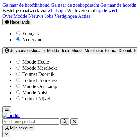
Ga naar de hoofdinhoud
Ga naar de zoekopdracht
Ga naar de hoofdn
Bestel je maatwerk via
whatsapp
Wij leveren tot
op de werf
Over Modde
Nieuws
Jobs
Vestigingen
Acties
Nederlands
Français
Nederlands
Je voorkeurslocatie:
Modde Heule
Modde Merelbeke
Toitmat Doornik
T
Modde Heule
Modde Merelbeke
Toitmat Doornik
Toitmat Frameries
Modde Oostkamp
Modde Aalst
Toitmat Nijvel
Mijn account