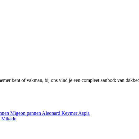
emer bent of vakman, bij ons vind je een compleet aanbod: van dakbed
annen
Migeon pannen
Aleonard
Keymer
Aspia
e
Mikado