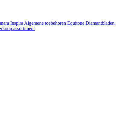
unara
Inspira
Algemene toebehoren Equitone
Diamantbladen
erkoop assortiment