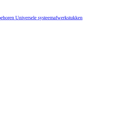
behoren
Universele systeemafwerkstukken