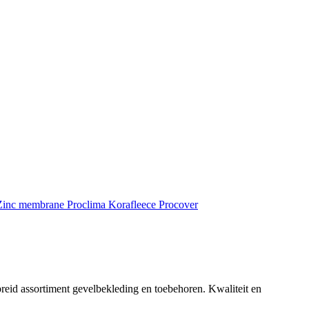
inc membrane
Proclima
Korafleece
Procover
reid assortiment gevelbekleding en toebehoren. Kwaliteit en