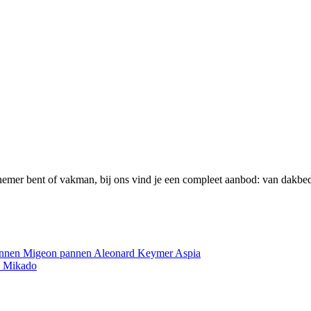
emer bent of vakman, bij ons vind je een compleet aanbod: van dakbed
annen
Migeon pannen
Aleonard
Keymer
Aspia
e
Mikado