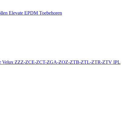
llen
Elevate EPDM Toebehoren
r
Velux ZZZ-ZCE-ZCT-ZGA-ZOZ-ZTB-ZTL-ZTR-ZTV
IPL