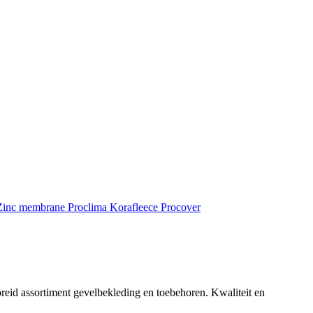
inc membrane
Proclima
Korafleece
Procover
reid assortiment gevelbekleding en toebehoren. Kwaliteit en