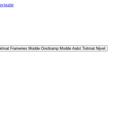
avigatie
oitmat Frameries
Modde Oostkamp
Modde Aalst
Toitmat Nijvel