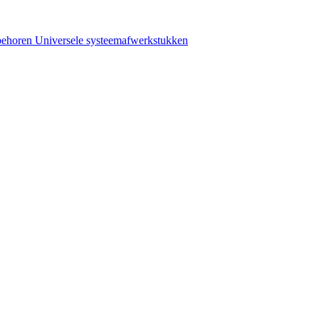
behoren
Universele systeemafwerkstukken