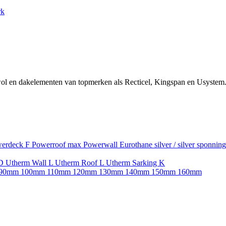
rk
ol en dakelementen van topmerken als Recticel, Kingspan en Usystem.
erdeck F
Powerroof max
Powerwall
Eurothane silver / silver sponnin
SD
Utherm Wall L
Utherm Roof L
Utherm Sarking K
90mm
100mm
110mm
120mm
130mm
140mm
150mm
160mm