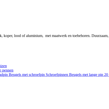
ink, koper, lood of aluminium, met maatwerk en toebehoren. Duurzaam
uizen
re pennen
aadpin
Beugels met schroefpin
Schroefpinnen
Beugels met lange pin 2