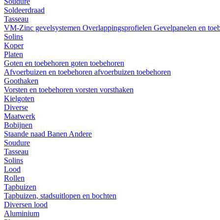
Soudure
Soldeerdraad
Tasseau
VM-Zinc gevelsystemen
Overlappingsprofielen
Gevelpanelen en toe
Solins
Koper
Platen
Goten en toebehoren
goten
toebehoren
Afvoerbuizen en toebehoren
afvoerbuizen
toebehoren
Goothaken
Vorsten en toebehoren
vorsten
vorsthaken
Kielgoten
Diverse
Maatwerk
Bobijnen
Staande naad
Banen
Andere
Soudure
Tasseau
Solins
Lood
Rollen
Tapbuizen
Tapbuizen, stadsuitlopen en bochten
Diversen lood
Aluminium