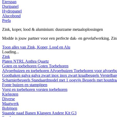
Eterspan
Duripanel
Hydropanel
Alucobond
Prefa
Zink, koper, lood & aluminium: duurzame metaaloplossingen
Modde is jouw partner voor een perfecte dak- en gevelafwerking. Z
Toon alles van Zink, Koper, Lood en Alu
Loading...
Zink
Platen
NTRL
Anthra
Quartz
Goten en toebehoren
Goten
Toebehoren
Afvoerbuizen en toebehoren
Afvoerbuizen
Toebehoren voor afvoerb
Goothaken
galva
galva zwart
inox
inox zwart
kraalbeugels
Verstelba
Scharnierbeugels
Standaardmodel met 1 oogvijs
Beugels met houtdr
Fonte buizen en stampijpen
Vorst en toebehoren
vorsten
toebehoren
Kielgoten
Diverse
Maatwerk
Bobijnen
Staande naad
Banen
Klangen
Andere
Kit G3