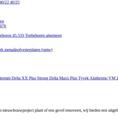
40/22
40/25
en
.076
ehoren 45.333
Toebehoren algemeen
k metaalpolyesterplaten (ontw)
xtremm
Delta XX Plus Strong
Delta Maxx Plus
Tyvek
Aluthermo
VM Z
 nieuwbouwproject plant of een gevel renoveert, wij bieden een uitgeb