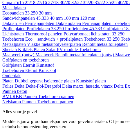
Cupa
25/15
25/18
27/16
27/18
30/20
32/22
35/20
35/22
35/25
40/20
Metaalplaten
Ecopanelen 33.250
30 mm
Sandwichpanelen 45.333
40 mm
100 mm
120 mm
Dakpan- en Permapanplaten
Dakpanplaten
Permapanplaten
Toebehor
Profielplaten
Profielplaten 33.250
Profielplaten 45.333
Golfplaten 18
Lichtstraten
Thermoroof panelen
Polycarbonaat lichtstraten 33.250
Toebehoren Eco + sandwich + profielplaten
Toebehoren 33.250
Toeb
Metaalplaten
Vlakke metaalpolyesterplaten
Renolit metaalfolieplaten
Sheetah Klikfels
Platen
Solar PV module
Toebehoren
Maatwerk (ontw)
Maatwerk Renolit metaalfolieplaten (ontw)
Maatwer
Golfplaten en toebehoren
Golfplaten
Eternit
Kunststof
Toebehoren
Eternit
Kunststof
Onderdak
Platen
Dubbel geperst
Isolerende platen
Kunststof platen
Folies
Delta
Delta-Fol-Dragofol
Delta maxx, fassade, vitaxx
Delta E
Pannen beton
BMI-RBB
Pannen
Toebehoren pannen
Nelskamp
Pannen
Toebehoren pannen
Alles voor je gevel
Modde is jouw groothandelspartner voor gevelmaterialen. Of je nu een
technische ondersteuning verzekerd.