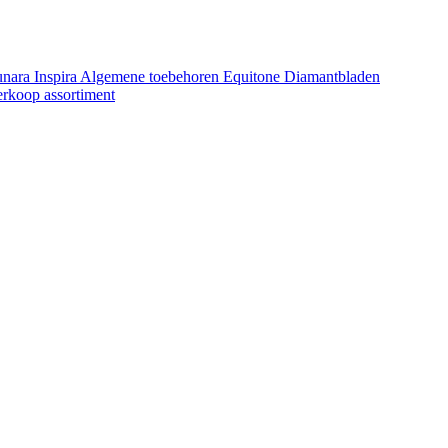
unara
Inspira
Algemene toebehoren Equitone
Diamantbladen
erkoop assortiment