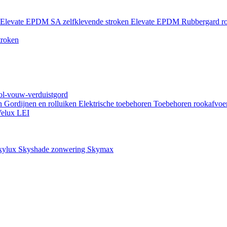
Elevate EPDM SA zelfklevende stroken
Elevate EPDM Rubbergard ro
troken
rol-vouw-verduistgord
en
Gordijnen en rolluiken
Elektrische toebehoren
Toebehoren rookafvoe
elux LEI
kylux Skyshade zonwering
Skymax