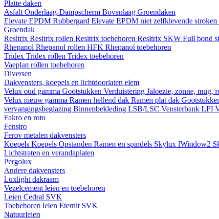
Platte daken
Asfalt
Onderlaag-Dampscherm
Bovenlaag
Groendaken
Elevate EPDM Rubbergard
Elevate EPDM niet zelfklevende stroken
Groendak
Resitrix
Resitrix rollen
Resitrix toebehoren
Resitrix SKW Full bond s
Rhepanol
Rhepanol rollen HFK
Rhepanol toebehoren
Tridex
Tridex rollen
Tridex toebehoren
Vaeplan
rollen
toebehoren
Diversen
Dakvensters, koepels en lichtdoorlaten elem
Velux oud gamma
Gootstukken
Verduistering
Jaloezie, zonne, mug, 
Velux nieuw gamma
Ramen hellend dak
Ramen plat dak
Gootstukk
vervangingsbeglazing
Binnenbekleding LSB/LSC
Vensterbank LFI
V
Fakro en roto
Fenstro
Ferov metalen dakvensters
Koepels
Koepels
Opstanden
Ramen en spindels
Skylux IWindow2
S
Lichtstraten en verandaplaten
Pergolux
Andere dakvensters
Luxlight dakraam
Vezelcement leien en toebehoren
Leien
Cedral
SVK
Toebehoren leien
Eternit
SVK
Natuurleien