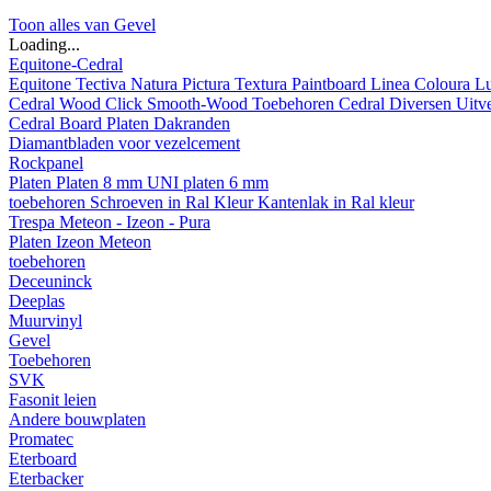
Toon alles van Gevel
Loading...
Equitone-Cedral
Equitone
Tectiva
Natura
Pictura
Textura
Paintboard
Linea
Coloura
L
Cedral
Wood
Click Smooth-Wood
Toebehoren Cedral
Diversen
Uitv
Cedral Board
Platen
Dakranden
Diamantbladen voor vezelcement
Rockpanel
Platen
Platen 8 mm
UNI platen 6 mm
toebehoren
Schroeven in Ral Kleur
Kantenlak in Ral kleur
Trespa Meteon - Izeon - Pura
Platen
Izeon
Meteon
toebehoren
Deceuninck
Deeplas
Muurvinyl
Gevel
Toebehoren
SVK
Fasonit leien
Andere bouwplaten
Promatec
Eterboard
Eterbacker