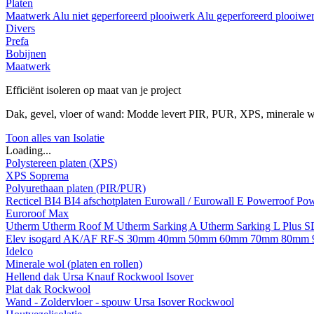
Platen
Maatwerk
Alu niet geperforeerd plooiwerk
Alu geperforeerd plooiwe
Divers
Prefa
Bobijnen
Maatwerk
Efficiënt isoleren op maat van je project
Dak, gevel, vloer of wand: Modde levert PIR, PUR, XPS, minerale w
Toon alles van Isolatie
Loading...
Polystereen platen (XPS)
XPS Soprema
Polyurethaan platen (PIR/PUR)
Recticel
BI4
BI4 afschotplaten
Eurowall / Eurowall E
Powerroof
Pow
Euroroof Max
Utherm
Utherm Roof M
Utherm Sarking A
Utherm Sarking L Plus 
Elev isogard AK/AF RF-S
30mm
40mm
50mm
60mm
70mm
80mm
Idelco
Minerale wol (platen en rollen)
Hellend dak
Ursa
Knauf
Rockwool
Isover
Plat dak
Rockwool
Wand - Zoldervloer - spouw
Ursa
Isover
Rockwool