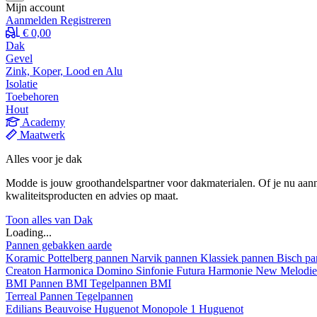
Mijn account
Aanmelden
Registreren
€ 0,00
Dak
Gevel
Zink, Koper, Lood en Alu
Isolatie
Toebehoren
Hout
Academy
Maatwerk
Alles voor je dak
Modde is jouw groothandelspartner voor dakmaterialen. Of je nu aann
kwaliteitsproducten en advies op maat.
Toon alles van Dak
Loading...
Pannen gebakken aarde
Koramic
Pottelberg pannen
Narvik pannen
Klassiek pannen
Bisch p
Creaton
Harmonica
Domino
Sinfonie
Futura
Harmonie New
Melodi
BMI
Pannen BMI
Tegelpannen BMI
Terreal
Pannen
Tegelpannen
Edilians
Beauvoise Huguenot
Monopole 1 Huguenot