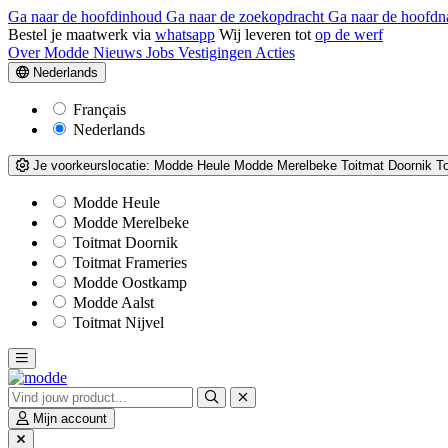
Ga naar de hoofdinhoud
Ga naar de zoekopdracht
Ga naar de hoofdn
Bestel je maatwerk via
whatsapp
Wij leveren tot
op de werf
Over Modde
Nieuws
Jobs
Vestigingen
Acties
Nederlands
Français
Nederlands
Je voorkeurslocatie:
Modde Heule
Modde Merelbeke
Toitmat Doornik
T
Modde Heule
Modde Merelbeke
Toitmat Doornik
Toitmat Frameries
Modde Oostkamp
Modde Aalst
Toitmat Nijvel
Mijn account