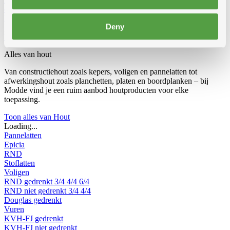
delig omvormbaar
Dubbele trapladders
Enkele trapladders
Rolsteiger
Vouwsteiger
Werkbruggen
Dakladders
Accessoires voor
Deny
ladders
Werfradios
Alles van hout
Van constructiehout zoals kepers, voligen en pannelatten tot
afwerkingshout zoals planchetten, platen en boordplanken – bij
Modde vind je een ruim aanbod houtproducten voor elke
toepassing.
Toon alles van Hout
Loading...
Pannelatten
Epicia
RND
Stoflatten
Voligen
RND gedrenkt
3/4
4/4
6/4
RND niet gedrenkt
3/4
4/4
Douglas gedrenkt
Vuren
KVH-FJ gedrenkt
KVH-FJ niet gedrenkt