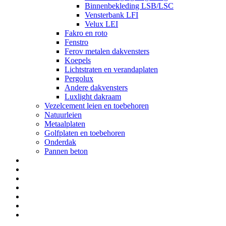
Binnenbekleding LSB/LSC
Vensterbank LFI
Velux LEI
Fakro en roto
Fenstro
Ferov metalen dakvensters
Koepels
Lichtstraten en verandaplaten
Pergolux
Andere dakvensters
Luxlight dakraam
Vezelcement leien en toebehoren
Natuurleien
Metaalplaten
Golfplaten en toebehoren
Onderdak
Pannen beton