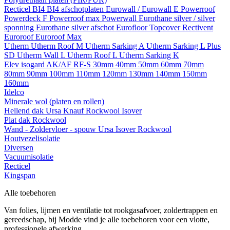
Recticel
BI4
BI4 afschotplaten
Eurowall / Eurowall E
Powerroof
Powerdeck F
Powerroof max
Powerwall
Eurothane silver / silver
sponning
Eurothane silver afschot
Eurofloor
Topcover
Rectivent
Euroroof
Euroroof Max
Utherm
Utherm Roof M
Utherm Sarking A
Utherm Sarking L Plus
SD
Utherm Wall L
Utherm Roof L
Utherm Sarking K
Elev isogard AK/AF RF-S
30mm
40mm
50mm
60mm
70mm
80mm
90mm
100mm
110mm
120mm
130mm
140mm
150mm
160mm
Idelco
Minerale wol (platen en rollen)
Hellend dak
Ursa
Knauf
Rockwool
Isover
Plat dak
Rockwool
Wand - Zoldervloer - spouw
Ursa
Isover
Rockwool
Houtvezelisolatie
Diversen
Vacuumisolatie
Recticel
Kingspan
Alle toebehoren
Van folies, lijmen en ventilatie tot rookgasafvoer, zoldertrappen en
gereedschap, bij Modde vind je alle toebehoren voor een vlotte,
professionele afwerking.