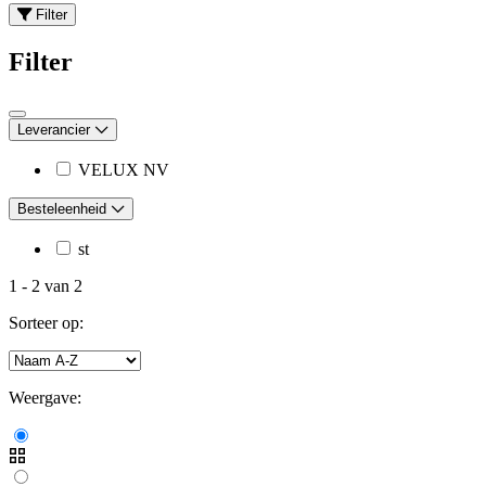
Filter
Filter
Leverancier
VELUX NV
Besteleenheid
st
1
-
2
van
2
Sorteer op:
Weergave: