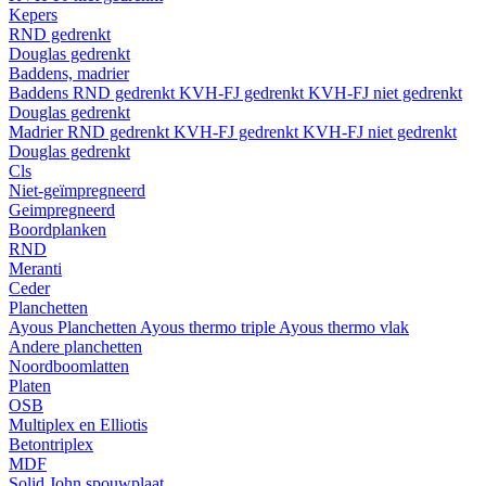
Kepers
RND gedrenkt
Douglas gedrenkt
Baddens, madrier
Baddens
RND gedrenkt
KVH-FJ gedrenkt
KVH-FJ niet gedrenkt
Douglas gedrenkt
Madrier
RND gedrenkt
KVH-FJ gedrenkt
KVH-FJ niet gedrenkt
Douglas gedrenkt
Cls
Niet-geïmpregneerd
Geimpregneerd
Boordplanken
RND
Meranti
Ceder
Planchetten
Ayous Planchetten
Ayous thermo triple
Ayous thermo vlak
Andere planchetten
Noordboomlatten
Platen
OSB
Multiplex en Elliotis
Betontriplex
MDF
Solid John spouwplaat