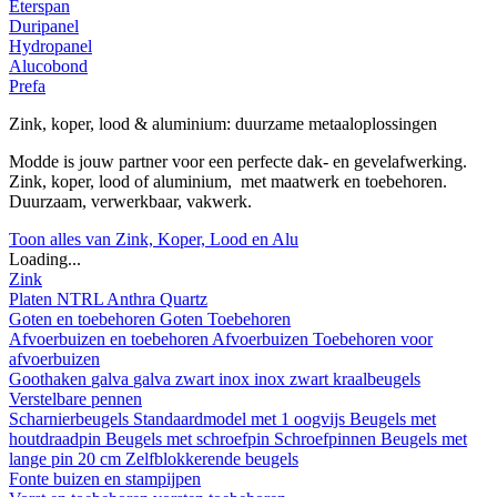
Eterspan
Duripanel
Hydropanel
Alucobond
Prefa
Zink, koper, lood & aluminium: duurzame metaaloplossingen
Modde is jouw partner voor een perfecte dak- en gevelafwerking.
Zink, koper, lood of aluminium, met maatwerk en toebehoren.
Duurzaam, verwerkbaar, vakwerk.
Toon alles van Zink, Koper, Lood en Alu
Loading...
Zink
Platen
NTRL
Anthra
Quartz
Goten en toebehoren
Goten
Toebehoren
Afvoerbuizen en toebehoren
Afvoerbuizen
Toebehoren voor
afvoerbuizen
Goothaken
galva
galva zwart
inox
inox zwart
kraalbeugels
Verstelbare pennen
Scharnierbeugels
Standaardmodel met 1 oogvijs
Beugels met
houtdraadpin
Beugels met schroefpin
Schroefpinnen
Beugels met
lange pin 20 cm
Zelfblokkerende beugels
Fonte buizen en stampijpen