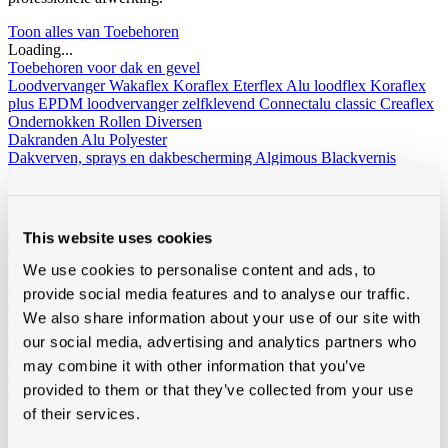
Toon alles van Toebehoren
Loading...
Toebehoren voor dak en gevel
Loodvervanger
Wakaflex
Koraflex
Eterflex
Alu loodflex
Koraflex
plus
EPDM loodvervanger zelfklevend
Connectalu classic
Creaflex
Ondernokken
Rollen
Diversen
Dakranden
Alu
Polyester
Dakverven, sprays en dakbescherming
Algimous
Blackvernis
Roofcoat
Spraypaint
Liquiden en lijmen voor platte daken
Imperbel liquiden en lijmen
Ikopro liquiden en lijmen
Soudal daklijmen
Soprema liquiden en
lijmen
This website uses cookies
Hoeklatten
Imperbel
Rotswol
Foamglas
Gas
We use cookies to personalise content and ads, to
Siliconen, kitten, tapes, schuimen
Siliconen, kitten, lijmen
Banden-
provide social media features and to analyse our traffic.
tapes
Solid John Hybrid Polymeer
We also share information about your use of our site with
Waterdichting
fillcoat
polycolorit
varia
Goten kunststof, regenwaterafvoer
Goten
RWA
PE buizen en
our social media, advertising and analytics partners who
toebehoren
may combine it with other information that you’ve
Ventilatie
Enkelwandig
Dubbelwandig
Sonovent
Multivent
Nicoll
provided to them or that they’ve collected from your use
Eternit (ontluchting uni)
Koramic
Renson
Rookgasafvoer
Aluminium
Inox
of their services.
Bouwfolie
volle rollen
niet volle rollen
Dampschermen
Isover
Delta
Sopravap hygro
Klöber