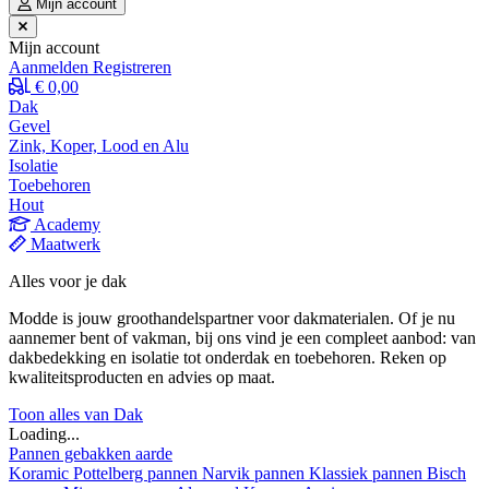
Mijn account
Mijn account
Aanmelden
Registreren
€ 0,00
Dak
Gevel
Zink, Koper, Lood en Alu
Isolatie
Toebehoren
Hout
Academy
Maatwerk
Alles voor je dak
Modde is jouw groothandelspartner voor dakmaterialen. Of je nu
aannemer bent of vakman, bij ons vind je een compleet aanbod: van
dakbedekking en isolatie tot onderdak en toebehoren. Reken op
kwaliteitsproducten en advies op maat.
Toon alles van Dak
Loading...
Pannen gebakken aarde
Koramic
Pottelberg pannen
Narvik pannen
Klassiek pannen
Bisch