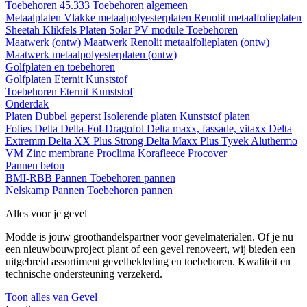
Toebehoren 45.333
Toebehoren algemeen
Metaalplaten
Vlakke metaalpolyesterplaten
Renolit metaalfolieplaten
Sheetah Klikfels
Platen
Solar PV module
Toebehoren
Maatwerk (ontw)
Maatwerk Renolit metaalfolieplaten (ontw)
Maatwerk metaalpolyesterplaten (ontw)
Golfplaten en toebehoren
Golfplaten
Eternit
Kunststof
Toebehoren
Eternit
Kunststof
Onderdak
Platen
Dubbel geperst
Isolerende platen
Kunststof platen
Folies
Delta
Delta-Fol-Dragofol
Delta maxx, fassade, vitaxx
Delta
Extremm
Delta XX Plus Strong
Delta Maxx Plus
Tyvek
Aluthermo
VM Zinc membrane
Proclima
Korafleece
Procover
Pannen beton
BMI-RBB
Pannen
Toebehoren pannen
Nelskamp
Pannen
Toebehoren pannen
Alles voor je gevel
Modde is jouw groothandelspartner voor gevelmaterialen. Of je nu
een nieuwbouwproject plant of een gevel renoveert, wij bieden een
uitgebreid assortiment gevelbekleding en toebehoren. Kwaliteit en
technische ondersteuning verzekerd.
Toon alles van Gevel