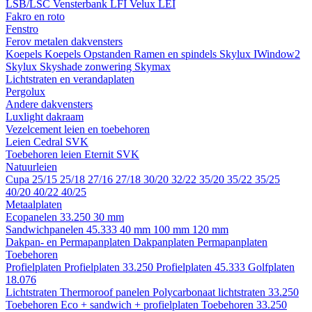
LSB/LSC
Vensterbank LFI
Velux LEI
Fakro en roto
Fenstro
Ferov metalen dakvensters
Koepels
Koepels
Opstanden
Ramen en spindels
Skylux IWindow2
Skylux Skyshade zonwering
Skymax
Lichtstraten en verandaplaten
Pergolux
Andere dakvensters
Luxlight dakraam
Vezelcement leien en toebehoren
Leien
Cedral
SVK
Toebehoren leien
Eternit
SVK
Natuurleien
Cupa
25/15
25/18
27/16
27/18
30/20
32/22
35/20
35/22
35/25
40/20
40/22
40/25
Metaalplaten
Ecopanelen 33.250
30 mm
Sandwichpanelen 45.333
40 mm
100 mm
120 mm
Dakpan- en Permapanplaten
Dakpanplaten
Permapanplaten
Toebehoren
Profielplaten
Profielplaten 33.250
Profielplaten 45.333
Golfplaten
18.076
Lichtstraten
Thermoroof panelen
Polycarbonaat lichtstraten 33.250
Toebehoren Eco + sandwich + profielplaten
Toebehoren 33.250