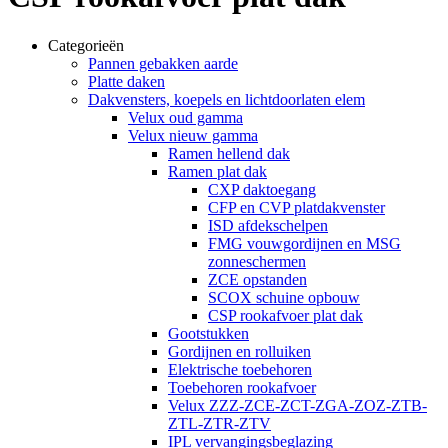
Categorieën
Pannen gebakken aarde
Platte daken
Dakvensters, koepels en lichtdoorlaten elem
Velux oud gamma
Velux nieuw gamma
Ramen hellend dak
Ramen plat dak
CXP daktoegang
CFP en CVP platdakvenster
ISD afdekschelpen
FMG vouwgordijnen en MSG
zonneschermen
ZCE opstanden
SCOX schuine opbouw
CSP rookafvoer plat dak
Gootstukken
Gordijnen en rolluiken
Elektrische toebehoren
Toebehoren rookafvoer
Velux ZZZ-ZCE-ZCT-ZGA-ZOZ-ZTB-
ZTL-ZTR-ZTV
IPL vervangingsbeglazing