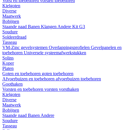
Vorst en toebehoren
vorsten
toebehoren
Kielgoten
Diverse
Maatwerk
Bobijnen
Staande naad
Banen
Klangen
Andere
Kit G3
Soudure
Soldeerdraad
Tasseau
VM-Zinc gevelsystemen
Overlappingsprofielen
Gevelpanelen en
toebehoren
Universele systeemafwerkstukken
Solins
Koper
Platen
Goten en toebehoren
goten
toebehoren
Afvoerbuizen en toebehoren
afvoerbuizen
toebehoren
Goothaken
Vorsten en toebehoren
vorsten
vorsthaken
Kielgoten
Diverse
Maatwerk
Bobijnen
Staande naad
Banen
Andere
Soudure
Tasseau