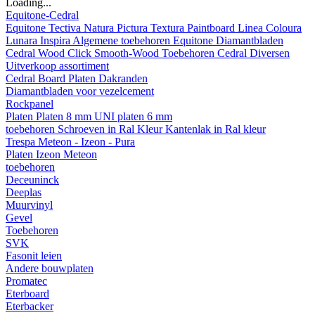
Loading...
Equitone-Cedral
Equitone
Tectiva
Natura
Pictura
Textura
Paintboard
Linea
Coloura
Lunara
Inspira
Algemene toebehoren Equitone
Diamantbladen
Cedral
Wood
Click Smooth-Wood
Toebehoren Cedral
Diversen
Uitverkoop assortiment
Cedral Board
Platen
Dakranden
Diamantbladen voor vezelcement
Rockpanel
Platen
Platen 8 mm
UNI platen 6 mm
toebehoren
Schroeven in Ral Kleur
Kantenlak in Ral kleur
Trespa Meteon - Izeon - Pura
Platen
Izeon
Meteon
toebehoren
Deceuninck
Deeplas
Muurvinyl
Gevel
Toebehoren
SVK
Fasonit leien
Andere bouwplaten
Promatec
Eterboard
Eterbacker