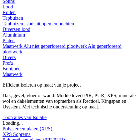
Solins
Lood
Rollen
Tapbuizen
Tapbuizen, stadsuitlopen en bochten
Diversen lood
Aluminium
Platen
Maatwerk
Alu niet geperforeerd plooiwerk
Alu geperforeerd
plooiwerk
Divers
Prefa
Bobijnen
Maatwerk
Efficiënt isoleren op maat van je project
Dak, gevel, vloer of wand: Modde levert PIR, PUR, XPS, minerale
wol en dakelementen van topmerken als Recticel, Kingspan en
Usystem. Met technische ondersteuning op maat.
Toon alles van Isolatie
Loading...
Polystereen platen (XPS)
XPS Soprema
Polyurethaan platen (PIR/PUR)