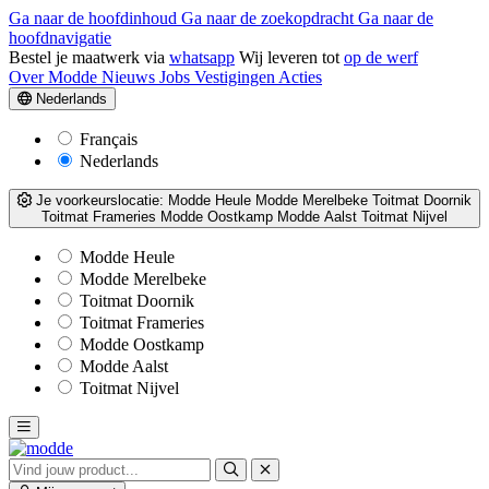
Ga naar de hoofdinhoud
Ga naar de zoekopdracht
Ga naar de
hoofdnavigatie
Bestel je maatwerk via
whatsapp
Wij leveren tot
op de werf
Over Modde
Nieuws
Jobs
Vestigingen
Acties
Nederlands
Français
Nederlands
Je voorkeurslocatie:
Modde Heule
Modde Merelbeke
Toitmat Doornik
Toitmat Frameries
Modde Oostkamp
Modde Aalst
Toitmat Nijvel
Modde Heule
Modde Merelbeke
Toitmat Doornik
Toitmat Frameries
Modde Oostkamp
Modde Aalst
Toitmat Nijvel