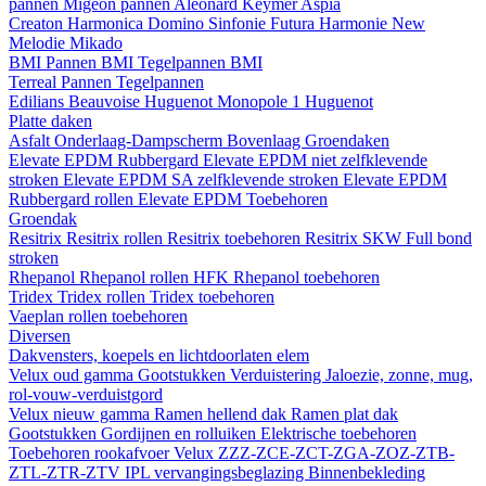
pannen
Migeon pannen
Aleonard
Keymer
Aspia
Creaton
Harmonica
Domino
Sinfonie
Futura
Harmonie New
Melodie
Mikado
BMI
Pannen BMI
Tegelpannen BMI
Terreal
Pannen
Tegelpannen
Edilians
Beauvoise Huguenot
Monopole 1 Huguenot
Platte daken
Asfalt
Onderlaag-Dampscherm
Bovenlaag
Groendaken
Elevate EPDM Rubbergard
Elevate EPDM niet zelfklevende
stroken
Elevate EPDM SA zelfklevende stroken
Elevate EPDM
Rubbergard rollen
Elevate EPDM Toebehoren
Groendak
Resitrix
Resitrix rollen
Resitrix toebehoren
Resitrix SKW Full bond
stroken
Rhepanol
Rhepanol rollen HFK
Rhepanol toebehoren
Tridex
Tridex rollen
Tridex toebehoren
Vaeplan
rollen
toebehoren
Diversen
Dakvensters, koepels en lichtdoorlaten elem
Velux oud gamma
Gootstukken
Verduistering
Jaloezie, zonne, mug,
rol-vouw-verduistgord
Velux nieuw gamma
Ramen hellend dak
Ramen plat dak
Gootstukken
Gordijnen en rolluiken
Elektrische toebehoren
Toebehoren rookafvoer
Velux ZZZ-ZCE-ZCT-ZGA-ZOZ-ZTB-
ZTL-ZTR-ZTV
IPL vervangingsbeglazing
Binnenbekleding