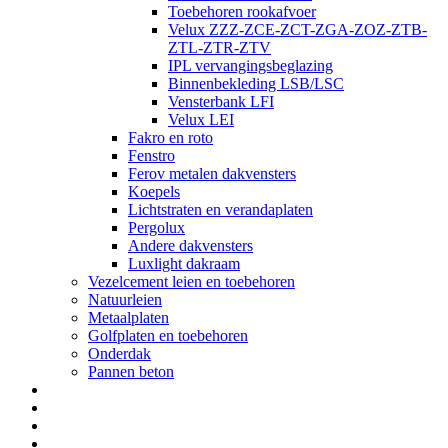
Toebehoren rookafvoer
Velux ZZZ-ZCE-ZCT-ZGA-ZOZ-ZTB-
ZTL-ZTR-ZTV
IPL vervangingsbeglazing
Binnenbekleding LSB/LSC
Vensterbank LFI
Velux LEI
Fakro en roto
Fenstro
Ferov metalen dakvensters
Koepels
Lichtstraten en verandaplaten
Pergolux
Andere dakvensters
Luxlight dakraam
Vezelcement leien en toebehoren
Natuurleien
Metaalplaten
Golfplaten en toebehoren
Onderdak
Pannen beton