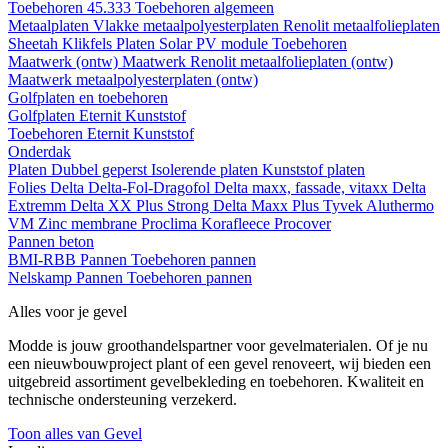
Toebehoren 45.333
Toebehoren algemeen
Metaalplaten
Vlakke metaalpolyesterplaten
Renolit metaalfolieplaten
Sheetah Klikfels
Platen
Solar PV module
Toebehoren
Maatwerk (ontw)
Maatwerk Renolit metaalfolieplaten (ontw)
Maatwerk metaalpolyesterplaten (ontw)
Golfplaten en toebehoren
Golfplaten
Eternit
Kunststof
Toebehoren
Eternit
Kunststof
Onderdak
Platen
Dubbel geperst
Isolerende platen
Kunststof platen
Folies
Delta
Delta-Fol-Dragofol
Delta maxx, fassade, vitaxx
Delta
Extremm
Delta XX Plus Strong
Delta Maxx Plus
Tyvek
Aluthermo
VM Zinc membrane
Proclima
Korafleece
Procover
Pannen beton
BMI-RBB
Pannen
Toebehoren pannen
Nelskamp
Pannen
Toebehoren pannen
Alles voor je gevel
Modde is jouw groothandelspartner voor gevelmaterialen. Of je nu
een nieuwbouwproject plant of een gevel renoveert, wij bieden een
uitgebreid assortiment gevelbekleding en toebehoren. Kwaliteit en
technische ondersteuning verzekerd.
Toon alles van Gevel