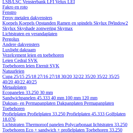
LSB/LSC
Vensterbank LFI
Velux LEI
Fakro en roto
Fenstro
Ferov metalen dakvensters
Koepels
Koepels
Opstanden
Ramen en spindels
Skylux IWindow2
Skylux Skyshade zonwering
Skymax
Lichtstraten en verandaplaten
Pergolux
Andere dakvensters
Luxlight dakraam
Vezelcement leien en toebehoren
Leien
Cedral
SVK
Toebehoren leien
Eternit
SVK
Natuurleien
Cupa
25/15
25/18
27/16
27/18
30/20
32/22
35/20
35/22
35/25
40/20
40/22
40/25
Metaalplaten
Ecopanelen 33.250
30 mm
Sandwichpanelen 45.333
40 mm
100 mm
120 mm
Dakpan- en Permapanplaten
Dakpanplaten
Permapanplaten
Toebehoren
Profielplaten
Profielplaten 33.250
Profielplaten 45.333
Golfplaten
18.076
Lichtstraten
Thermoroof panelen
Polycarbonaat lichtstraten 33.250
Toebehoren Eco + sandwich + profielplaten
Toebehoren 33.250