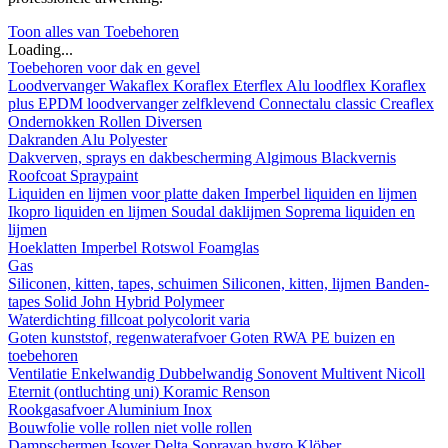
Toon alles van Toebehoren
Loading...
Toebehoren voor dak en gevel
Loodvervanger
Wakaflex
Koraflex
Eterflex
Alu loodflex
Koraflex
plus
EPDM loodvervanger zelfklevend
Connectalu classic
Creaflex
Ondernokken
Rollen
Diversen
Dakranden
Alu
Polyester
Dakverven, sprays en dakbescherming
Algimous
Blackvernis
Roofcoat
Spraypaint
Liquiden en lijmen voor platte daken
Imperbel liquiden en lijmen
Ikopro liquiden en lijmen
Soudal daklijmen
Soprema liquiden en
lijmen
Hoeklatten
Imperbel
Rotswol
Foamglas
Gas
Siliconen, kitten, tapes, schuimen
Siliconen, kitten, lijmen
Banden-
tapes
Solid John Hybrid Polymeer
Waterdichting
fillcoat
polycolorit
varia
Goten kunststof, regenwaterafvoer
Goten
RWA
PE buizen en
toebehoren
Ventilatie
Enkelwandig
Dubbelwandig
Sonovent
Multivent
Nicoll
Eternit (ontluchting uni)
Koramic
Renson
Rookgasafvoer
Aluminium
Inox
Bouwfolie
volle rollen
niet volle rollen
Dampschermen
Isover
Delta
Sopravap hygro
Klöber