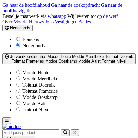
Ga naar de hoofdinhoud
Ga naar de zoekopdracht
Ga naar de
hoofdnavigatie
Bestel je maatwerk via
whatsapp
Wij leveren tot
op de werf
Over Modde
Nieuws
Jobs
Vestigingen
Acties
Nederlands
Français
Nederlands
Je voorkeurslocatie:
Modde Heule
Modde Merelbeke
Toitmat Doornik
Toitmat Frameries
Modde Oostkamp
Modde Aalst
Toitmat Nijvel
Modde Heule
Modde Merelbeke
Toitmat Doornik
Toitmat Frameries
Modde Oostkamp
Modde Aalst
Toitmat Nijvel