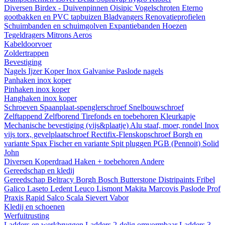
Diversen
Birdex - Duivenpinnen Oisipic
Vogelschroten
Eterno
gootbakken en PVC tapbuizen
Bladvangers
Renovatieprofielen
Schuimbanden en schuimgolven
Expantiebanden
Hoezen
Tegeldragers
Mitrons
Aeros
Kabeldoorvoer
Zoldertrappen
Bevestiging
Nagels
Ijzer
Koper
Inox
Galvanise
Paslode nagels
Panhaken
inox
koper
Pinhaken
inox
koper
Hanghaken
inox
koper
Schroeven
Spaanplaat-spenglerschroef
Snelbouwschroef
Zelftappend
Zelfborend
Tirefonds en toebehoren
Kleurkapje
Mechanische bevestiging (vijs&plaatje)
Alu staaf, moer, rondel
Inox
vijs torx, gevelplaatschroef
Rectifix-Flenskopschroef
Borgh en
variante
Spax
Fischer en variante
Spit pluggen
PGB (Pennoit)
Solid
John
Diversen
Koperdraad
Haken + toebehoren
Andere
Gereedschap en kledij
Gereedschap
Beltracy
Borgh
Bosch
Butterstone
Distripaints
Fribel
Galico
Laseto
Ledent
Leuco
Lismont
Makita
Marcovis
Paslode
Prof
Praxis
Rapid
Salco
Scala
Sievert
Vabor
Kledij en schoenen
Werfuitrusting
Ladders en werkbruggen
Ladders 2-delig omvormbaar
Ladders 3-