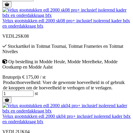
Velux gootstukken edl 2000 sk08 pro+ inclusief isolerend kader bdx
en onderdakkraag bfx
VEDL2SK08
Stockartikel
in
Toitmat Tournai
,
Toitmat Frameries
en
Toitmat
Nivelles
Op bestelling
in
Modde Heule
,
Modde Merelbeke
,
Modde
Oostkamp
en
Modde Aalst
Brutoprijs € 175,00 / st
Producthoeveelheid: Voer de gewenste hoeveelheid in of gebruik
de knoppen om de hoeveelheid te verhogen of te verlagen.
st
Velux gootstukken edl 2000 uk04 pro+ inclusief isolerend kader bdx
en onderdakkraag bfx
VEDL2UK04