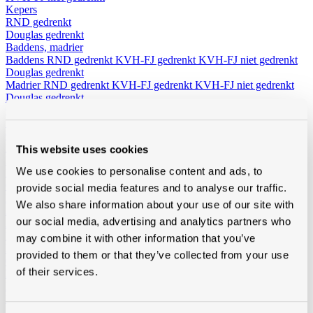
Kepers
RND gedrenkt
Douglas gedrenkt
Baddens, madrier
Baddens
RND gedrenkt
KVH-FJ gedrenkt
KVH-FJ niet gedrenkt
Douglas gedrenkt
Madrier
RND gedrenkt
KVH-FJ gedrenkt
KVH-FJ niet gedrenkt
Douglas gedrenkt
Cls
Niet-geïmpregneerd
Geimpregneerd
Boordplanken
This website uses cookies
RND
We use cookies to personalise content and ads, to
Meranti
Ceder
provide social media features and to analyse our traffic.
Planchetten
We also share information about your use of our site with
Ayous Planchetten
Ayous thermo triple
Ayous thermo vlak
our social media, advertising and analytics partners who
Andere planchetten
Noordboomlatten
may combine it with other information that you’ve
Platen
provided to them or that they’ve collected from your use
OSB
of their services.
Multiplex en Elliotis
Betontriplex
MDF
Solid John spouwplaat