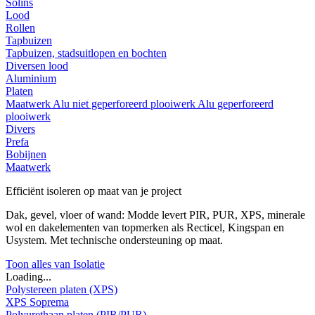
Solins
Lood
Rollen
Tapbuizen
Tapbuizen, stadsuitlopen en bochten
Diversen lood
Aluminium
Platen
Maatwerk
Alu niet geperforeerd plooiwerk
Alu geperforeerd
plooiwerk
Divers
Prefa
Bobijnen
Maatwerk
Efficiënt isoleren op maat van je project
Dak, gevel, vloer of wand: Modde levert PIR, PUR, XPS, minerale
wol en dakelementen van topmerken als Recticel, Kingspan en
Usystem. Met technische ondersteuning op maat.
Toon alles van Isolatie
Loading...
Polystereen platen (XPS)
XPS Soprema
Polyurethaan platen (PIR/PUR)