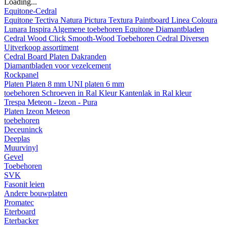
Loading...
Equitone-Cedral
Equitone
Tectiva
Natura
Pictura
Textura
Paintboard
Linea
Coloura
Lunara
Inspira
Algemene toebehoren Equitone
Diamantbladen
Cedral
Wood
Click Smooth-Wood
Toebehoren Cedral
Diversen
Uitverkoop assortiment
Cedral Board
Platen
Dakranden
Diamantbladen voor vezelcement
Rockpanel
Platen
Platen 8 mm
UNI platen 6 mm
toebehoren
Schroeven in Ral Kleur
Kantenlak in Ral kleur
Trespa Meteon - Izeon - Pura
Platen
Izeon
Meteon
toebehoren
Deceuninck
Deeplas
Muurvinyl
Gevel
Toebehoren
SVK
Fasonit leien
Andere bouwplaten
Promatec
Eterboard
Eterbacker