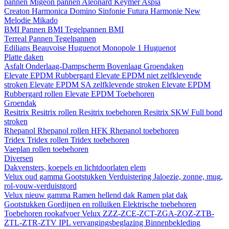
pannen
Migeon pannen
Aleonard
Keymer
Aspia
Creaton
Harmonica
Domino
Sinfonie
Futura
Harmonie New
Melodie
Mikado
BMI
Pannen BMI
Tegelpannen BMI
Terreal
Pannen
Tegelpannen
Edilians
Beauvoise Huguenot
Monopole 1 Huguenot
Platte daken
Asfalt
Onderlaag-Dampscherm
Bovenlaag
Groendaken
Elevate EPDM Rubbergard
Elevate EPDM niet zelfklevende
stroken
Elevate EPDM SA zelfklevende stroken
Elevate EPDM
Rubbergard rollen
Elevate EPDM Toebehoren
Groendak
Resitrix
Resitrix rollen
Resitrix toebehoren
Resitrix SKW Full bond
stroken
Rhepanol
Rhepanol rollen HFK
Rhepanol toebehoren
Tridex
Tridex rollen
Tridex toebehoren
Vaeplan
rollen
toebehoren
Diversen
Dakvensters, koepels en lichtdoorlaten elem
Velux oud gamma
Gootstukken
Verduistering
Jaloezie, zonne, mug,
rol-vouw-verduistgord
Velux nieuw gamma
Ramen hellend dak
Ramen plat dak
Gootstukken
Gordijnen en rolluiken
Elektrische toebehoren
Toebehoren rookafvoer
Velux ZZZ-ZCE-ZCT-ZGA-ZOZ-ZTB-
ZTL-ZTR-ZTV
IPL vervangingsbeglazing
Binnenbekleding