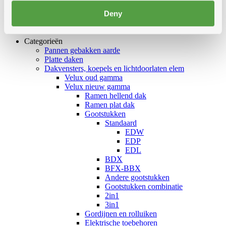
EDL
Deny
Categorieën
Pannen gebakken aarde
Platte daken
Dakvensters, koepels en lichtdoorlaten elem
Velux oud gamma
Velux nieuw gamma
Ramen hellend dak
Ramen plat dak
Gootstukken
Standaard
EDW
EDP
EDL
BDX
BFX-BBX
Andere gootstukken
Gootstukken combinatie
2in1
3in1
Gordijnen en rolluiken
Elektrische toebehoren