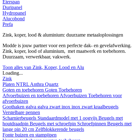
Eterspan
Duripanel
Hydropanel
Alucobond
Prefa
Zink, koper, lood & aluminium: duurzame metaaloplossingen
Modde is jouw partner voor een perfecte dak- en gevelafwerking.
Zink, koper, lood of aluminium, met maatwerk en toebehoren.
Duurzaam, verwerkbaar, vakwerk.
Toon alles van Zink, Koper, Lood en Alu
Loading...
Zink
Platen
NTRL
Anthra
Quartz
Goten en toebehoren
Goten
Toebehoren
Afvoerbuizen en toebehoren
Afvoerbuizen
Toebehoren voor
afvoerbuizen
Goothaken
galva
galva zwart
inox
inox zwart
kraalbeugels
Verstelbare pennen
Scharnierbeugels
Standaardmodel met 1 oogvijs
Beugels met
houtdraadpin
Beugels met schroefpin
Schroefpinnen
Beugels met
lange pin 20 cm
Zelfblokkerende beugels
Fonte buizen en stampijpen