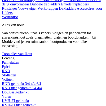
delig omvormbaar
Dubbele trapladders
Enkele trapladders
Rolsteiger
Vouwsteiger
Werkbruggen
Dakladders
Accessoires voor
ladders
Werfradios
Alles van hout
Van constructiehout zoals kepers, voligen en pannelatten tot
afwerkingshout zoals planchetten, platen en boordplanken – bij
Modde vind je een ruim aanbod houtproducten voor elke
toepassing.
Toon alles van Hout
Loading...
Pannelatten
Epicia
RND
Stoflatten
Voligen
RND gedrenkt
3/4
4/4
6/4
RND niet gedrenkt
3/4
4/4
Douglas gedrenkt
Vuren
KVH-FJ gedrenkt
KVH-FJ niet gedrenkt