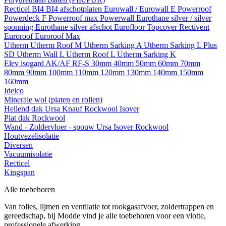
Recticel
BI4
BI4 afschotplaten
Eurowall / Eurowall E
Powerroof
Powerdeck F
Powerroof max
Powerwall
Eurothane silver / silver
sponning
Eurothane silver afschot
Eurofloor
Topcover
Rectivent
Euroroof
Euroroof Max
Utherm
Utherm Roof M
Utherm Sarking A
Utherm Sarking L Plus
SD
Utherm Wall L
Utherm Roof L
Utherm Sarking K
Elev isogard AK/AF RF-S
30mm
40mm
50mm
60mm
70mm
80mm
90mm
100mm
110mm
120mm
130mm
140mm
150mm
160mm
Idelco
Minerale wol (platen en rollen)
Hellend dak
Ursa
Knauf
Rockwool
Isover
Plat dak
Rockwool
Wand - Zoldervloer - spouw
Ursa
Isover
Rockwool
Houtvezelisolatie
Diversen
Vacuumisolatie
Recticel
Kingspan
Alle toebehoren
Van folies, lijmen en ventilatie tot rookgasafvoer, zoldertrappen en
gereedschap, bij Modde vind je alle toebehoren voor een vlotte,
professionele afwerking.