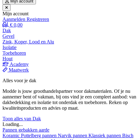
Mijn account
Mijn account
Aanmelden
Registreren
€ 0,00
Dak
Gevel
Zink, Koper, Lood en Alu
Isolatie
Toebehoren
Hout
Academy
Maatwerk
Alles voor je dak
Modde is jouw groothandelspartner voor dakmaterialen. Of je nu
aannemer bent of vakman, bij ons vind je een compleet aanbod: van
dakbedekking en isolatie tot onderdak en toebehoren. Reken op
kwaliteitsproducten en advies op maat.
Toon alles van Dak
Loading...
Pannen gebakken aarde
Koramic
Pottelberg pannen
Narvik pannen
Klassiek pannen
Bisch