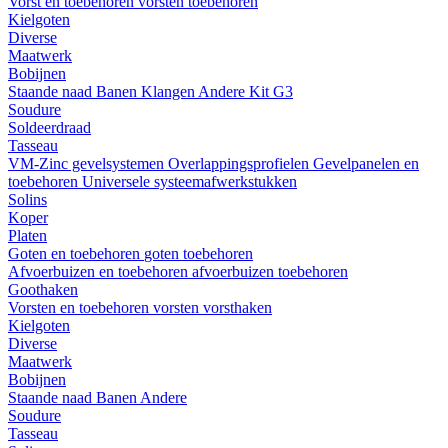
Vorst en toebehoren
vorsten
toebehoren
Kielgoten
Diverse
Maatwerk
Bobijnen
Staande naad
Banen
Klangen
Andere
Kit G3
Soudure
Soldeerdraad
Tasseau
VM-Zinc gevelsystemen
Overlappingsprofielen
Gevelpanelen en
toebehoren
Universele systeemafwerkstukken
Solins
Koper
Platen
Goten en toebehoren
goten
toebehoren
Afvoerbuizen en toebehoren
afvoerbuizen
toebehoren
Goothaken
Vorsten en toebehoren
vorsten
vorsthaken
Kielgoten
Diverse
Maatwerk
Bobijnen
Staande naad
Banen
Andere
Soudure
Tasseau