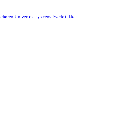
behoren
Universele systeemafwerkstukken