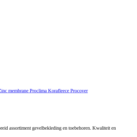
inc membrane
Proclima
Korafleece
Procover
reid assortiment gevelbekleding en toebehoren. Kwaliteit en