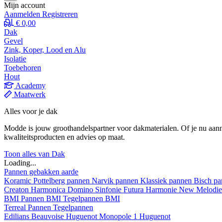
Mijn account
Aanmelden
Registreren
€ 0,00
Dak
Gevel
Zink, Koper, Lood en Alu
Isolatie
Toebehoren
Hout
Academy
Maatwerk
Alles voor je dak
Modde is jouw groothandelspartner voor dakmaterialen. Of je nu aann
kwaliteitsproducten en advies op maat.
Toon alles van Dak
Loading...
Pannen gebakken aarde
Koramic
Pottelberg pannen
Narvik pannen
Klassiek pannen
Bisch p
Creaton
Harmonica
Domino
Sinfonie
Futura
Harmonie New
Melodi
BMI
Pannen BMI
Tegelpannen BMI
Terreal
Pannen
Tegelpannen
Edilians
Beauvoise Huguenot
Monopole 1 Huguenot