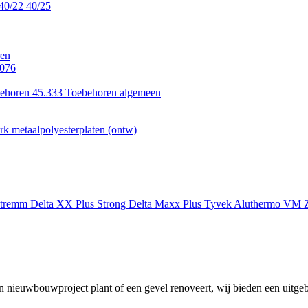
40/22
40/25
en
.076
ehoren 45.333
Toebehoren algemeen
k metaalpolyesterplaten (ontw)
xtremm
Delta XX Plus Strong
Delta Maxx Plus
Tyvek
Aluthermo
VM Z
 nieuwbouwproject plant of een gevel renoveert, wij bieden een uitgeb