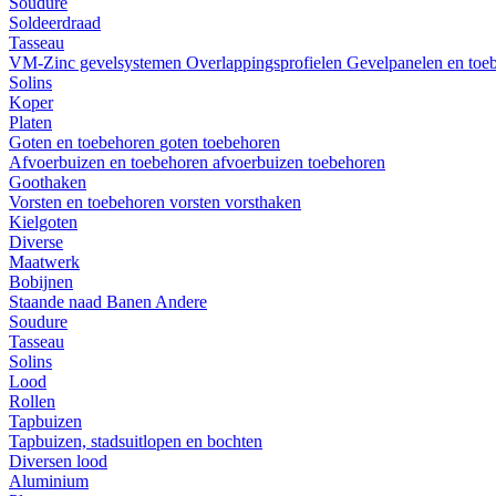
Soudure
Soldeerdraad
Tasseau
VM-Zinc gevelsystemen
Overlappingsprofielen
Gevelpanelen en toe
Solins
Koper
Platen
Goten en toebehoren
goten
toebehoren
Afvoerbuizen en toebehoren
afvoerbuizen
toebehoren
Goothaken
Vorsten en toebehoren
vorsten
vorsthaken
Kielgoten
Diverse
Maatwerk
Bobijnen
Staande naad
Banen
Andere
Soudure
Tasseau
Solins
Lood
Rollen
Tapbuizen
Tapbuizen, stadsuitlopen en bochten
Diversen lood
Aluminium