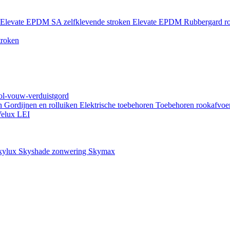
Elevate EPDM SA zelfklevende stroken
Elevate EPDM Rubbergard ro
troken
rol-vouw-verduistgord
en
Gordijnen en rolluiken
Elektrische toebehoren
Toebehoren rookafvoe
elux LEI
kylux Skyshade zonwering
Skymax