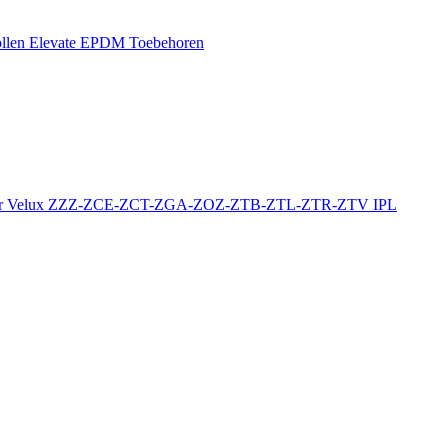
llen
Elevate EPDM Toebehoren
r
Velux ZZZ-ZCE-ZCT-ZGA-ZOZ-ZTB-ZTL-ZTR-ZTV
IPL