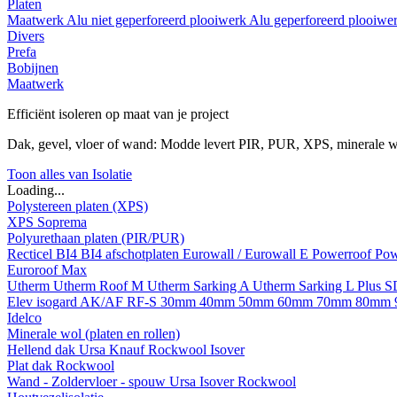
Platen
Maatwerk
Alu niet geperforeerd plooiwerk
Alu geperforeerd plooiwe
Divers
Prefa
Bobijnen
Maatwerk
Efficiënt isoleren op maat van je project
Dak, gevel, vloer of wand: Modde levert PIR, PUR, XPS, minerale w
Toon alles van Isolatie
Loading...
Polystereen platen (XPS)
XPS Soprema
Polyurethaan platen (PIR/PUR)
Recticel
BI4
BI4 afschotplaten
Eurowall / Eurowall E
Powerroof
Pow
Euroroof Max
Utherm
Utherm Roof M
Utherm Sarking A
Utherm Sarking L Plus 
Elev isogard AK/AF RF-S
30mm
40mm
50mm
60mm
70mm
80mm
Idelco
Minerale wol (platen en rollen)
Hellend dak
Ursa
Knauf
Rockwool
Isover
Plat dak
Rockwool
Wand - Zoldervloer - spouw
Ursa
Isover
Rockwool