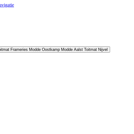
avigatie
oitmat Frameries
Modde Oostkamp
Modde Aalst
Toitmat Nijvel