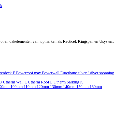
rk
ol en dakelementen van topmerken als Recticel, Kingspan en Usystem.
erdeck F
Powerroof max
Powerwall
Eurothane silver / silver sponnin
SD
Utherm Wall L
Utherm Roof L
Utherm Sarking K
90mm
100mm
110mm
120mm
130mm
140mm
150mm
160mm