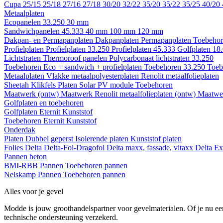
Cupa
25/15
25/18
27/16
27/18
30/20
32/22
35/20
35/22
35/25
40/20
Metaalplaten
Ecopanelen 33.250
30 mm
Sandwichpanelen 45.333
40 mm
100 mm
120 mm
Dakpan- en Permapanplaten
Dakpanplaten
Permapanplaten
Toebehor
Profielplaten
Profielplaten 33.250
Profielplaten 45.333
Golfplaten 18
Lichtstraten
Thermoroof panelen
Polycarbonaat lichtstraten 33.250
Toebehoren Eco + sandwich + profielplaten
Toebehoren 33.250
Toeb
Metaalplaten
Vlakke metaalpolyesterplaten
Renolit metaalfolieplaten
Sheetah Klikfels
Platen
Solar PV module
Toebehoren
Maatwerk (ontw)
Maatwerk Renolit metaalfolieplaten (ontw)
Maatwer
Golfplaten en toebehoren
Golfplaten
Eternit
Kunststof
Toebehoren
Eternit
Kunststof
Onderdak
Platen
Dubbel geperst
Isolerende platen
Kunststof platen
Folies
Delta
Delta-Fol-Dragofol
Delta maxx, fassade, vitaxx
Delta E
Pannen beton
BMI-RBB
Pannen
Toebehoren pannen
Nelskamp
Pannen
Toebehoren pannen
Alles voor je gevel
Modde is jouw groothandelspartner voor gevelmaterialen. Of je nu een
technische ondersteuning verzekerd.