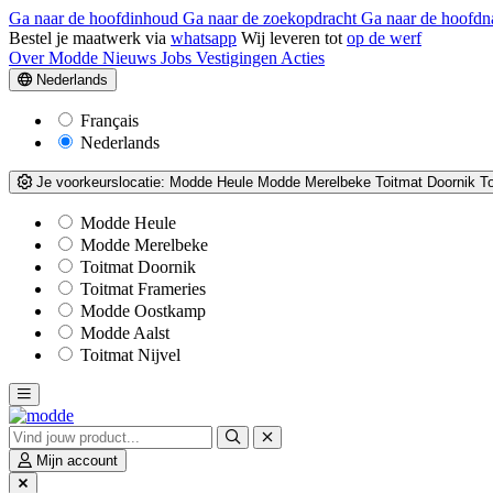
Ga naar de hoofdinhoud
Ga naar de zoekopdracht
Ga naar de hoofdn
Bestel je maatwerk via
whatsapp
Wij leveren tot
op de werf
Over Modde
Nieuws
Jobs
Vestigingen
Acties
Nederlands
Français
Nederlands
Je voorkeurslocatie:
Modde Heule
Modde Merelbeke
Toitmat Doornik
T
Modde Heule
Modde Merelbeke
Toitmat Doornik
Toitmat Frameries
Modde Oostkamp
Modde Aalst
Toitmat Nijvel
Mijn account