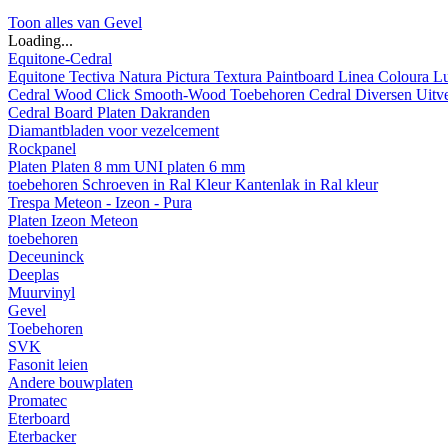
Toon alles van Gevel
Loading...
Equitone-Cedral
Equitone
Tectiva
Natura
Pictura
Textura
Paintboard
Linea
Coloura
L
Cedral
Wood
Click Smooth-Wood
Toebehoren Cedral
Diversen
Uitv
Cedral Board
Platen
Dakranden
Diamantbladen voor vezelcement
Rockpanel
Platen
Platen 8 mm
UNI platen 6 mm
toebehoren
Schroeven in Ral Kleur
Kantenlak in Ral kleur
Trespa Meteon - Izeon - Pura
Platen
Izeon
Meteon
toebehoren
Deceuninck
Deeplas
Muurvinyl
Gevel
Toebehoren
SVK
Fasonit leien
Andere bouwplaten
Promatec
Eterboard
Eterbacker