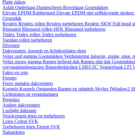
Platte daken
Asfalt
Onderlaag-Dampscherm
Bovenlaag
Groendaken
Elevate EPDM Rubbergard
Elevate EPDM niet zelfklevende stroken
Groendak
Resitrix
Resitrix rollen
Resitrix toebehoren
Resitrix SKW Full bond s
Rhepanol
Rhepanol rollen HFK
Rhepanol toebehoren
Tridex
Tridex rollen
Tridex toebehoren
Vaeplan
rollen
toebehoren
Diversen
Dakvensters, koepels en lichtdoorlaten elem
Velux oud gamma
Gootstukken
Verduistering
Jaloezie, zonne, mug, 
Velux nieuw gamma
Ramen hellend dak
Ramen plat dak
Gootstukk
vervangingsbeglazing
Binnenbekleding LSB/LSC
Vensterbank LFI
V
Fakro en roto
Fenstro
Ferov metalen dakvensters
Koepels
Koepels
Opstanden
Ramen en spindels
Skylux IWindow2
S
Lichtstraten en verandaplaten
Pergolux
Andere dakvensters
Luxlight dakraam
Vezelcement leien en toebehoren
Leien
Cedral
SVK
Toebehoren leien
Eternit
SVK
Natuurleien