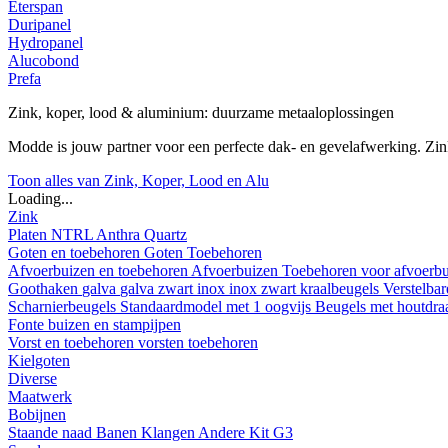
Eterspan
Duripanel
Hydropanel
Alucobond
Prefa
Zink, koper, lood & aluminium: duurzame metaaloplossingen
Modde is jouw partner voor een perfecte dak- en gevelafwerking. Z
Toon alles van Zink, Koper, Lood en Alu
Loading...
Zink
Platen
NTRL
Anthra
Quartz
Goten en toebehoren
Goten
Toebehoren
Afvoerbuizen en toebehoren
Afvoerbuizen
Toebehoren voor afvoerb
Goothaken
galva
galva zwart
inox
inox zwart
kraalbeugels
Verstelba
Scharnierbeugels
Standaardmodel met 1 oogvijs
Beugels met houtdr
Fonte buizen en stampijpen
Vorst en toebehoren
vorsten
toebehoren
Kielgoten
Diverse
Maatwerk
Bobijnen
Staande naad
Banen
Klangen
Andere
Kit G3