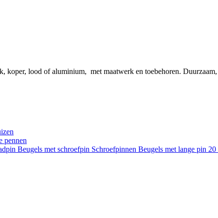
ink, koper, lood of aluminium, met maatwerk en toebehoren. Duurzaam
uizen
re pennen
aadpin
Beugels met schroefpin
Schroefpinnen
Beugels met lange pin 2