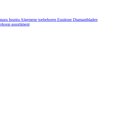
unara
Inspira
Algemene toebehoren Equitone
Diamantbladen
erkoop assortiment