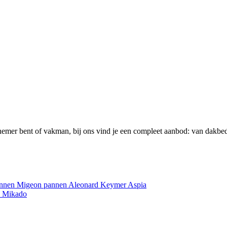
emer bent of vakman, bij ons vind je een compleet aanbod: van dakbed
annen
Migeon pannen
Aleonard
Keymer
Aspia
e
Mikado