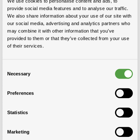
We use cookies to personalise content and ads, to
Diversen
Birdex - Duivenpinnen Oisipic
Vogelschroten
Eterno
provide social media features and to analyse our traffic.
gootbakken en PVC tapbuizen
Bladvangers
Renovatieprofielen
We also share information about your use of our site with
Schuimbanden en schuimgolven
Expantiebanden
Hoezen
Tegeldragers
Mitrons
Aeros
our social media, advertising and analytics partners who
Kabeldoorvoer
may combine it with other information that you’ve
Zoldertrappen
provided to them or that they’ve collected from your use
Bevestiging
Nagels
Ijzer
Koper
Inox
Galvanise
Paslode nagels
of their services.
Panhaken
inox
koper
Pinhaken
inox
koper
Hanghaken
inox
koper
Schroeven
Spaanplaat-spenglerschroef
Snelbouwschroef
Consent
Zelftappend
Zelfborend
Tirefonds en toebehoren
Kleurkapje
Necessary
Selection
Mechanische bevestiging (vijs&plaatje)
Alu staaf, moer, rondel
Inox
vijs torx, gevelplaatschroef
Rectifix-Flenskopschroef
Borgh en
variante
Spax
Fischer en variante
Spit pluggen
PGB (Pennoit)
Solid
Preferences
John
Diversen
Koperdraad
Haken + toebehoren
Andere
Gereedschap en kledij
Gereedschap
Beltracy
Borgh
Bosch
Butterstone
Distripaints
Fribel
Statistics
Galico
Laseto
Ledent
Leuco
Lismont
Makita
Marcovis
Paslode
Prof
Praxis
Rapid
Salco
Scala
Sievert
Vabor
Kledij en schoenen
Marketing
Werfuitrusting
Ladders en werkbruggen
Ladders 2-delig omvormbaar
Ladders 3-