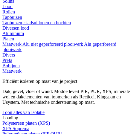
Solins
Lood
Rollen
Tapbuizen
Tapbuizen, stadsuitlopen en bochten
Diversen lood
Aluminium
Platen
Maatwerk
Alu niet geperforeerd plooiwerk
Alu geperforeerd
plooiwerk
Divers
Prefa
Bobijnen
Maatwerk
Efficiënt isoleren op maat van je project
Dak, gevel, vloer of wand: Modde levert PIR, PUR, XPS, minerale
wol en dakelementen van topmerken als Recticel, Kingspan en
Usystem. Met technische ondersteuning op maat.
Toon alles van Isolatie
Loading...
Polystereen platen (XPS)
XPS Soprema
Polyurethaan platen (PIR/PUR)