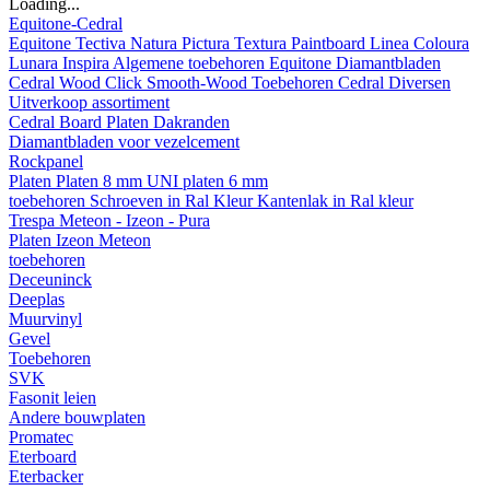
Loading...
Equitone-Cedral
Equitone
Tectiva
Natura
Pictura
Textura
Paintboard
Linea
Coloura
Lunara
Inspira
Algemene toebehoren Equitone
Diamantbladen
Cedral
Wood
Click Smooth-Wood
Toebehoren Cedral
Diversen
Uitverkoop assortiment
Cedral Board
Platen
Dakranden
Diamantbladen voor vezelcement
Rockpanel
Platen
Platen 8 mm
UNI platen 6 mm
toebehoren
Schroeven in Ral Kleur
Kantenlak in Ral kleur
Trespa Meteon - Izeon - Pura
Platen
Izeon
Meteon
toebehoren
Deceuninck
Deeplas
Muurvinyl
Gevel
Toebehoren
SVK
Fasonit leien
Andere bouwplaten
Promatec
Eterboard
Eterbacker