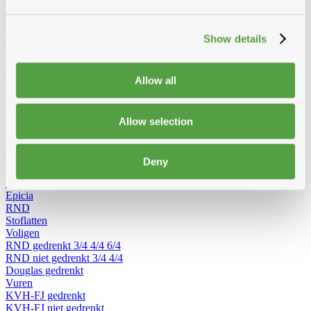
delig omvormbaar
Dubbele trapladders
Enkele trapladders
Rolsteiger
Vouwsteiger
Werkbruggen
Dakladders
Accessoires voor
ladders
Show details
Werfradios
Alles van hout
Allow all
Van constructiehout zoals kepers, voligen en pannelatten tot
afwerkingshout zoals planchetten, platen en boordplanken – bij
Allow selection
Modde vind je een ruim aanbod houtproducten voor elke
toepassing.
Toon alles van Hout
Deny
Loading...
Pannelatten
Epicia
RND
Stoflatten
Voligen
RND gedrenkt
3/4
4/4
6/4
RND niet gedrenkt
3/4
4/4
Douglas gedrenkt
Vuren
KVH-FJ gedrenkt
KVH-FJ niet gedrenkt