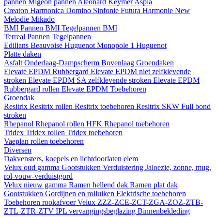
pannen
Migeon pannen
Aleonard
Keymer
Aspia
Creaton
Harmonica
Domino
Sinfonie
Futura
Harmonie New
Melodie
Mikado
BMI
Pannen BMI
Tegelpannen BMI
Terreal
Pannen
Tegelpannen
Edilians
Beauvoise Huguenot
Monopole 1 Huguenot
Platte daken
Asfalt
Onderlaag-Dampscherm
Bovenlaag
Groendaken
Elevate EPDM Rubbergard
Elevate EPDM niet zelfklevende
stroken
Elevate EPDM SA zelfklevende stroken
Elevate EPDM
Rubbergard rollen
Elevate EPDM Toebehoren
Groendak
Resitrix
Resitrix rollen
Resitrix toebehoren
Resitrix SKW Full bond
stroken
Rhepanol
Rhepanol rollen HFK
Rhepanol toebehoren
Tridex
Tridex rollen
Tridex toebehoren
Vaeplan
rollen
toebehoren
Diversen
Dakvensters, koepels en lichtdoorlaten elem
Velux oud gamma
Gootstukken
Verduistering
Jaloezie, zonne, mug,
rol-vouw-verduistgord
Velux nieuw gamma
Ramen hellend dak
Ramen plat dak
Gootstukken
Gordijnen en rolluiken
Elektrische toebehoren
Toebehoren rookafvoer
Velux ZZZ-ZCE-ZCT-ZGA-ZOZ-ZTB-
ZTL-ZTR-ZTV
IPL vervangingsbeglazing
Binnenbekleding