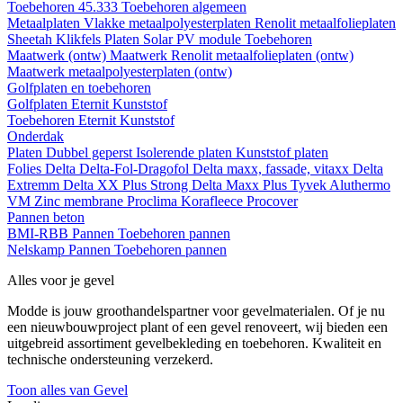
Toebehoren 45.333
Toebehoren algemeen
Metaalplaten
Vlakke metaalpolyesterplaten
Renolit metaalfolieplaten
Sheetah Klikfels
Platen
Solar PV module
Toebehoren
Maatwerk (ontw)
Maatwerk Renolit metaalfolieplaten (ontw)
Maatwerk metaalpolyesterplaten (ontw)
Golfplaten en toebehoren
Golfplaten
Eternit
Kunststof
Toebehoren
Eternit
Kunststof
Onderdak
Platen
Dubbel geperst
Isolerende platen
Kunststof platen
Folies
Delta
Delta-Fol-Dragofol
Delta maxx, fassade, vitaxx
Delta
Extremm
Delta XX Plus Strong
Delta Maxx Plus
Tyvek
Aluthermo
VM Zinc membrane
Proclima
Korafleece
Procover
Pannen beton
BMI-RBB
Pannen
Toebehoren pannen
Nelskamp
Pannen
Toebehoren pannen
Alles voor je gevel
Modde is jouw groothandelspartner voor gevelmaterialen. Of je nu
een nieuwbouwproject plant of een gevel renoveert, wij bieden een
uitgebreid assortiment gevelbekleding en toebehoren. Kwaliteit en
technische ondersteuning verzekerd.
Toon alles van Gevel