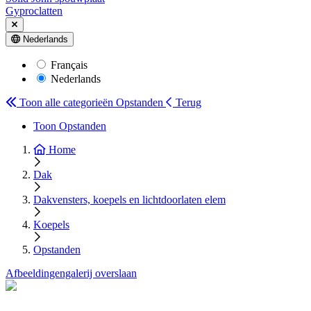
Gyproclatten
Nederlands
Français
Nederlands
Toon alle categorieën
Opstanden
Terug
Toon Opstanden
Home
Dak
Dakvensters, koepels en lichtdoorlaten elem
Koepels
Opstanden
Afbeeldingengalerij overslaan