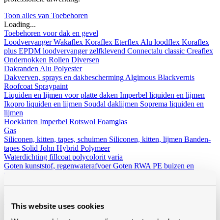
Toon alles van Toebehoren
Loading...
Toebehoren voor dak en gevel
Loodvervanger
Wakaflex
Koraflex
Eterflex
Alu loodflex
Koraflex
plus
EPDM loodvervanger zelfklevend
Connectalu classic
Creaflex
Ondernokken
Rollen
Diversen
Dakranden
Alu
Polyester
Dakverven, sprays en dakbescherming
Algimous
Blackvernis
Roofcoat
Spraypaint
Liquiden en lijmen voor platte daken
Imperbel liquiden en lijmen
Ikopro liquiden en lijmen
Soudal daklijmen
Soprema liquiden en
lijmen
Hoeklatten
Imperbel
Rotswol
Foamglas
Gas
Siliconen, kitten, tapes, schuimen
Siliconen, kitten, lijmen
Banden-
tapes
Solid John Hybrid Polymeer
Waterdichting
fillcoat
polycolorit
varia
Goten kunststof, regenwaterafvoer
Goten
RWA
PE buizen en
toebehoren
Ventilatie
Enkelwandig
Dubbelwandig
Sonovent
Multivent
Nicoll
Eternit (ontluchting uni)
Koramic
Renson
Rookgasafvoer
Aluminium
Inox
This website uses cookies
Bouwfolie
volle rollen
niet volle rollen
Dampschermen
Isover
Delta
Sopravap hygro
Klöber