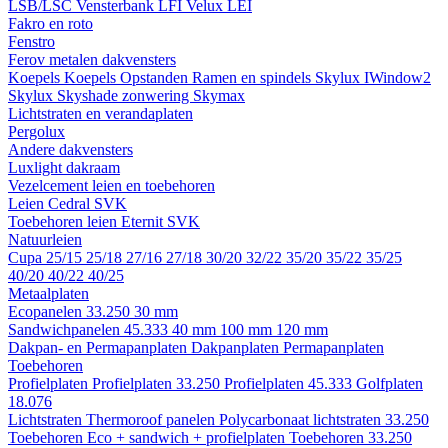
LSB/LSC
Vensterbank LFI
Velux LEI
Fakro en roto
Fenstro
Ferov metalen dakvensters
Koepels
Koepels
Opstanden
Ramen en spindels
Skylux IWindow2
Skylux Skyshade zonwering
Skymax
Lichtstraten en verandaplaten
Pergolux
Andere dakvensters
Luxlight dakraam
Vezelcement leien en toebehoren
Leien
Cedral
SVK
Toebehoren leien
Eternit
SVK
Natuurleien
Cupa
25/15
25/18
27/16
27/18
30/20
32/22
35/20
35/22
35/25
40/20
40/22
40/25
Metaalplaten
Ecopanelen 33.250
30 mm
Sandwichpanelen 45.333
40 mm
100 mm
120 mm
Dakpan- en Permapanplaten
Dakpanplaten
Permapanplaten
Toebehoren
Profielplaten
Profielplaten 33.250
Profielplaten 45.333
Golfplaten
18.076
Lichtstraten
Thermoroof panelen
Polycarbonaat lichtstraten 33.250
Toebehoren Eco + sandwich + profielplaten
Toebehoren 33.250