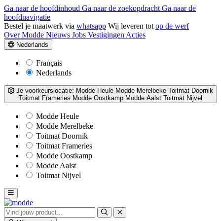
Ga naar de hoofdinhoud
Ga naar de zoekopdracht
Ga naar de
hoofdnavigatie
Bestel je maatwerk via
whatsapp
Wij leveren tot
op de werf
Over Modde
Nieuws
Jobs
Vestigingen
Acties
Nederlands
Français
Nederlands
Je voorkeurslocatie:
Modde Heule
Modde Merelbeke
Toitmat Doornik
Toitmat Frameries
Modde Oostkamp
Modde Aalst
Toitmat Nijvel
Modde Heule
Modde Merelbeke
Toitmat Doornik
Toitmat Frameries
Modde Oostkamp
Modde Aalst
Toitmat Nijvel