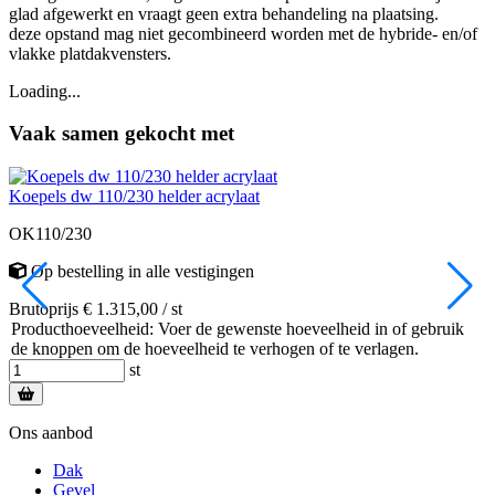
glad afgewerkt en vraagt geen extra behandeling na plaatsing.
deze opstand mag niet gecombineerd worden met de hybride- en/of
vlakke platdakvensters.
Loading...
Vaak samen gekocht met
Koepels dw 110/230 helder acrylaat
S
OK110/230
Op bestelling
in alle vestigingen
Brutoprijs € 1.315,00 / st
B
Producthoeveelheid: Voer de gewenste hoeveelheid in of gebruik
de knoppen om de hoeveelheid te verhogen of te verlagen.
st
Ons aanbod
Dak
Gevel