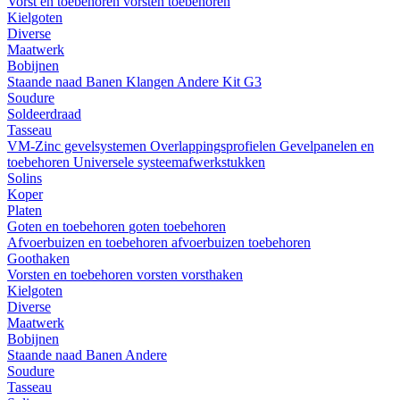
Vorst en toebehoren
vorsten
toebehoren
Kielgoten
Diverse
Maatwerk
Bobijnen
Staande naad
Banen
Klangen
Andere
Kit G3
Soudure
Soldeerdraad
Tasseau
VM-Zinc gevelsystemen
Overlappingsprofielen
Gevelpanelen en
toebehoren
Universele systeemafwerkstukken
Solins
Koper
Platen
Goten en toebehoren
goten
toebehoren
Afvoerbuizen en toebehoren
afvoerbuizen
toebehoren
Goothaken
Vorsten en toebehoren
vorsten
vorsthaken
Kielgoten
Diverse
Maatwerk
Bobijnen
Staande naad
Banen
Andere
Soudure
Tasseau