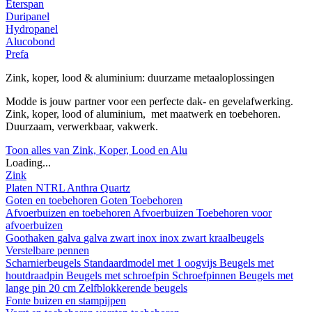
Eterspan
Duripanel
Hydropanel
Alucobond
Prefa
Zink, koper, lood & aluminium: duurzame metaaloplossingen
Modde is jouw partner voor een perfecte dak- en gevelafwerking.
Zink, koper, lood of aluminium, met maatwerk en toebehoren.
Duurzaam, verwerkbaar, vakwerk.
Toon alles van Zink, Koper, Lood en Alu
Loading...
Zink
Platen
NTRL
Anthra
Quartz
Goten en toebehoren
Goten
Toebehoren
Afvoerbuizen en toebehoren
Afvoerbuizen
Toebehoren voor
afvoerbuizen
Goothaken
galva
galva zwart
inox
inox zwart
kraalbeugels
Verstelbare pennen
Scharnierbeugels
Standaardmodel met 1 oogvijs
Beugels met
houtdraadpin
Beugels met schroefpin
Schroefpinnen
Beugels met
lange pin 20 cm
Zelfblokkerende beugels
Fonte buizen en stampijpen