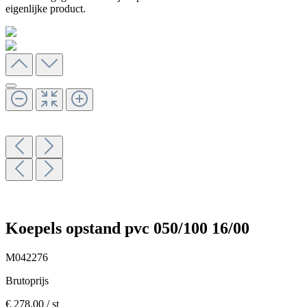
eigenlijke product.
Koepels opstand pvc 050/100 16/00
M042276
Brutoprijs
€ 278,00
/ st