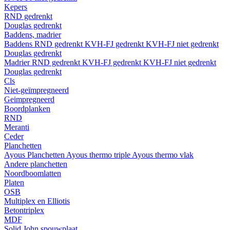
Kepers
RND gedrenkt
Douglas gedrenkt
Baddens, madrier
Baddens
RND gedrenkt
KVH-FJ gedrenkt
KVH-FJ niet gedrenkt
Douglas gedrenkt
Madrier
RND gedrenkt
KVH-FJ gedrenkt
KVH-FJ niet gedrenkt
Douglas gedrenkt
Cls
Niet-geïmpregneerd
Geimpregneerd
Boordplanken
RND
Meranti
Ceder
Planchetten
Ayous Planchetten
Ayous thermo triple
Ayous thermo vlak
Andere planchetten
Noordboomlatten
Platen
OSB
Multiplex en Elliotis
Betontriplex
MDF
Solid John spouwplaat