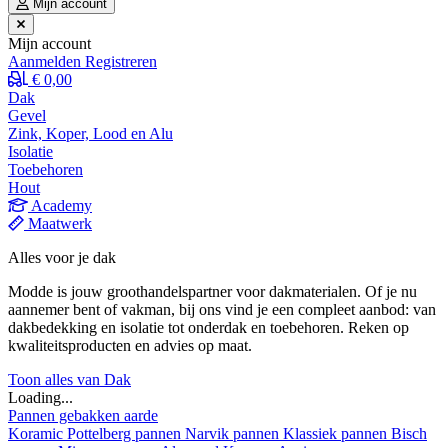
Mijn account
Mijn account
Aanmelden
Registreren
€ 0,00
Dak
Gevel
Zink, Koper, Lood en Alu
Isolatie
Toebehoren
Hout
Academy
Maatwerk
Alles voor je dak
Modde is jouw groothandelspartner voor dakmaterialen. Of je nu
aannemer bent of vakman, bij ons vind je een compleet aanbod: van
dakbedekking en isolatie tot onderdak en toebehoren. Reken op
kwaliteitsproducten en advies op maat.
Toon alles van Dak
Loading...
Pannen gebakken aarde
Koramic
Pottelberg pannen
Narvik pannen
Klassiek pannen
Bisch