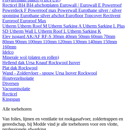
Recticel
BI4
BI4 afschotplaten
Eurowall / Eurowall E
Powerroof
Powerdeck F
Powerroof max
Powerwall
Eurothane silver / silver
sponning
Eurothane silver afschot
Eurofloor
Topcover
Rectivent
Euroroof
Euroroof Max
Utherm
Utherm Roof M
Utherm Sarking A
Utherm Sarking L Plus
SD
Utherm Wall L
Utherm Roof L
Utherm Sarking K
Elev isogard AK/AF RF-S
30mm
40mm
50mm
60mm
70mm
80mm
90mm
100mm
110mm
120mm
130mm
140mm
150mm
160mm
Idelco
Minerale wol (platen en rollen)
Hellend dak
Ursa
Knauf
Rockwool
Isover
Plat dak
Rockwool
Wand - Zoldervloer - spouw
Ursa
Isover
Rockwool
Houtvezelisolatie
Diversen
Vacuumisolatie
Recticel
Kingspan
Alle toebehoren
Van folies, lijmen en ventilatie tot rookgasafvoer, zoldertrappen en
gereedschap, bij Modde vind je alle toebehoren voor een vlotte,
professionele afwerking.