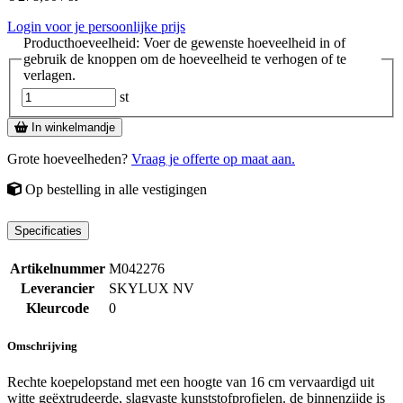
Login voor je persoonlijke prijs
Producthoeveelheid: Voer de gewenste hoeveelheid in of
gebruik de knoppen om de hoeveelheid te verhogen of te
verlagen.
st
In winkelmandje
Grote hoeveelheden?
Vraag je offerte op maat aan.
Op bestelling
in alle vestigingen
Specificaties
Artikelnummer
M042276
Leverancier
SKYLUX NV
Kleurcode
0
Omschrijving
Rechte koepelopstand met een hoogte van 16 cm vervaardigd uit
witte geëxtrudeerde, slagvaste kunststofprofielen. de binnenzijde is