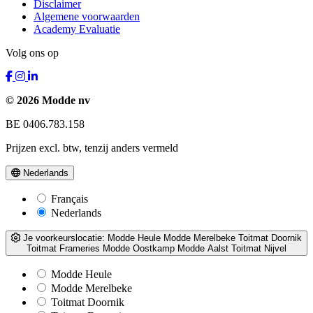
Disclaimer
Algemene voorwaarden
Academy Evaluatie
Volg ons op
© 2026 Modde nv
BE 0406.783.158
Prijzen excl. btw, tenzij anders vermeld
Nederlands
Français
Nederlands
Je voorkeurslocatie:
Modde Heule
Modde Merelbeke
Toitmat Doornik
Toitmat Frameries
Modde Oostkamp
Modde Aalst
Toitmat Nijvel
Modde Heule
Modde Merelbeke
Toitmat Doornik