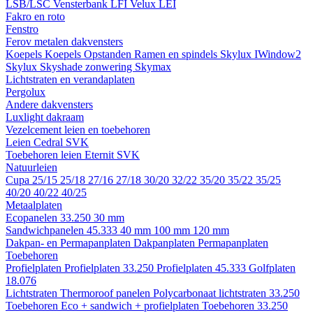
LSB/LSC
Vensterbank LFI
Velux LEI
Fakro en roto
Fenstro
Ferov metalen dakvensters
Koepels
Koepels
Opstanden
Ramen en spindels
Skylux IWindow2
Skylux Skyshade zonwering
Skymax
Lichtstraten en verandaplaten
Pergolux
Andere dakvensters
Luxlight dakraam
Vezelcement leien en toebehoren
Leien
Cedral
SVK
Toebehoren leien
Eternit
SVK
Natuurleien
Cupa
25/15
25/18
27/16
27/18
30/20
32/22
35/20
35/22
35/25
40/20
40/22
40/25
Metaalplaten
Ecopanelen 33.250
30 mm
Sandwichpanelen 45.333
40 mm
100 mm
120 mm
Dakpan- en Permapanplaten
Dakpanplaten
Permapanplaten
Toebehoren
Profielplaten
Profielplaten 33.250
Profielplaten 45.333
Golfplaten
18.076
Lichtstraten
Thermoroof panelen
Polycarbonaat lichtstraten 33.250
Toebehoren Eco + sandwich + profielplaten
Toebehoren 33.250