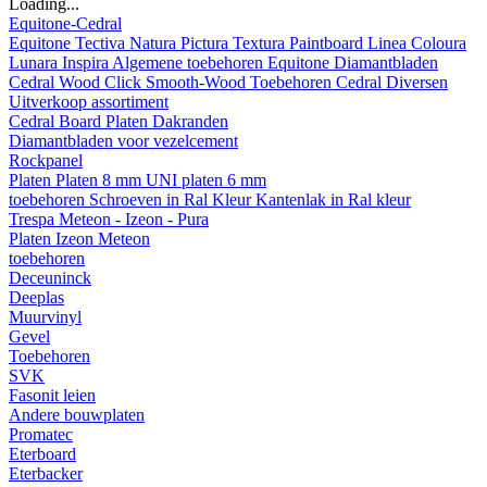
Loading...
Equitone-Cedral
Equitone
Tectiva
Natura
Pictura
Textura
Paintboard
Linea
Coloura
Lunara
Inspira
Algemene toebehoren Equitone
Diamantbladen
Cedral
Wood
Click Smooth-Wood
Toebehoren Cedral
Diversen
Uitverkoop assortiment
Cedral Board
Platen
Dakranden
Diamantbladen voor vezelcement
Rockpanel
Platen
Platen 8 mm
UNI platen 6 mm
toebehoren
Schroeven in Ral Kleur
Kantenlak in Ral kleur
Trespa Meteon - Izeon - Pura
Platen
Izeon
Meteon
toebehoren
Deceuninck
Deeplas
Muurvinyl
Gevel
Toebehoren
SVK
Fasonit leien
Andere bouwplaten
Promatec
Eterboard
Eterbacker