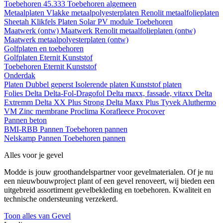
Toebehoren 45.333
Toebehoren algemeen
Metaalplaten
Vlakke metaalpolyesterplaten
Renolit metaalfolieplaten
Sheetah Klikfels
Platen
Solar PV module
Toebehoren
Maatwerk (ontw)
Maatwerk Renolit metaalfolieplaten (ontw)
Maatwerk metaalpolyesterplaten (ontw)
Golfplaten en toebehoren
Golfplaten
Eternit
Kunststof
Toebehoren
Eternit
Kunststof
Onderdak
Platen
Dubbel geperst
Isolerende platen
Kunststof platen
Folies
Delta
Delta-Fol-Dragofol
Delta maxx, fassade, vitaxx
Delta
Extremm
Delta XX Plus Strong
Delta Maxx Plus
Tyvek
Aluthermo
VM Zinc membrane
Proclima
Korafleece
Procover
Pannen beton
BMI-RBB
Pannen
Toebehoren pannen
Nelskamp
Pannen
Toebehoren pannen
Alles voor je gevel
Modde is jouw groothandelspartner voor gevelmaterialen. Of je nu
een nieuwbouwproject plant of een gevel renoveert, wij bieden een
uitgebreid assortiment gevelbekleding en toebehoren. Kwaliteit en
technische ondersteuning verzekerd.
Toon alles van Gevel