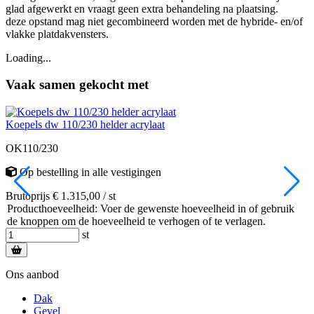
glad afgewerkt en vraagt geen extra behandeling na plaatsing.
deze opstand mag niet gecombineerd worden met de hybride- en/of
vlakke platdakvensters.
Loading...
Vaak samen gekocht met
Koepels dw 110/230 helder acrylaat
S
OK110/230
Op bestelling
in alle vestigingen
Brutoprijs € 1.315,00 / st
B
Producthoeveelheid: Voer de gewenste hoeveelheid in of gebruik
de knoppen om de hoeveelheid te verhogen of te verlagen.
st
Ons aanbod
Dak
Gevel