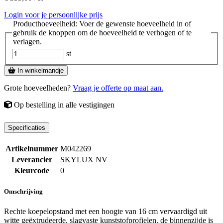
Login voor je persoonlijke prijs
Producthoeveelheid: Voer de gewenste hoeveelheid in of
gebruik de knoppen om de hoeveelheid te verhogen of te
verlagen.
st
In winkelmandje
Grote hoeveelheden?
Vraag je offerte op maat aan.
Op bestelling
in alle vestigingen
Specificaties
Artikelnummer
M042269
Leverancier
SKYLUX NV
Kleurcode
0
Omschrijving
Rechte koepelopstand met een hoogte van 16 cm vervaardigd uit
witte geëxtrudeerde, slagvaste kunststofprofielen. de binnenzijde is