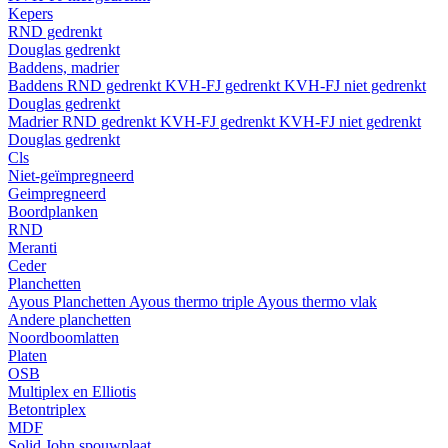
Kepers
RND gedrenkt
Douglas gedrenkt
Baddens, madrier
Baddens
RND gedrenkt
KVH-FJ gedrenkt
KVH-FJ niet gedrenkt
Douglas gedrenkt
Madrier
RND gedrenkt
KVH-FJ gedrenkt
KVH-FJ niet gedrenkt
Douglas gedrenkt
Cls
Niet-geïmpregneerd
Geimpregneerd
Boordplanken
RND
Meranti
Ceder
Planchetten
Ayous Planchetten
Ayous thermo triple
Ayous thermo vlak
Andere planchetten
Noordboomlatten
Platen
OSB
Multiplex en Elliotis
Betontriplex
MDF
Solid John spouwplaat