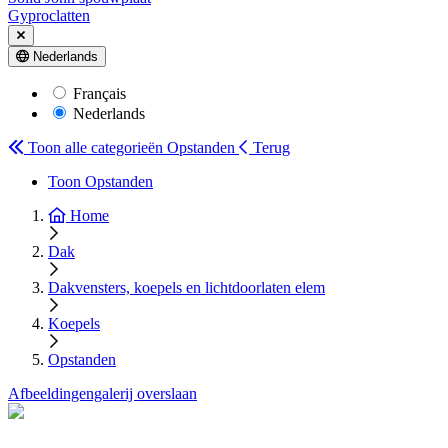
Gyproclatten
Nederlands
Français
Nederlands
Toon alle categorieën
Opstanden
Terug
Toon Opstanden
Home
Dak
Dakvensters, koepels en lichtdoorlaten elem
Koepels
Opstanden
Afbeeldingengalerij overslaan