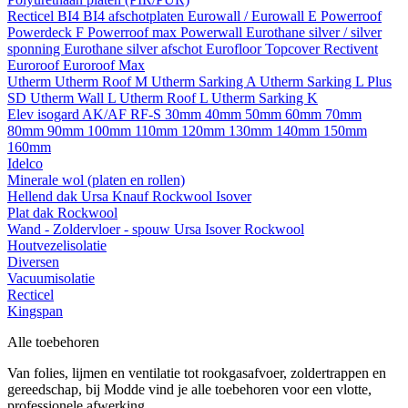
Recticel
BI4
BI4 afschotplaten
Eurowall / Eurowall E
Powerroof
Powerdeck F
Powerroof max
Powerwall
Eurothane silver / silver
sponning
Eurothane silver afschot
Eurofloor
Topcover
Rectivent
Euroroof
Euroroof Max
Utherm
Utherm Roof M
Utherm Sarking A
Utherm Sarking L Plus
SD
Utherm Wall L
Utherm Roof L
Utherm Sarking K
Elev isogard AK/AF RF-S
30mm
40mm
50mm
60mm
70mm
80mm
90mm
100mm
110mm
120mm
130mm
140mm
150mm
160mm
Idelco
Minerale wol (platen en rollen)
Hellend dak
Ursa
Knauf
Rockwool
Isover
Plat dak
Rockwool
Wand - Zoldervloer - spouw
Ursa
Isover
Rockwool
Houtvezelisolatie
Diversen
Vacuumisolatie
Recticel
Kingspan
Alle toebehoren
Van folies, lijmen en ventilatie tot rookgasafvoer, zoldertrappen en
gereedschap, bij Modde vind je alle toebehoren voor een vlotte,
professionele afwerking.