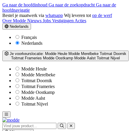
Ga naar de hoofdinhoud
Ga naar de zoekopdracht
Ga naar de
hoofdnavigatie
Bestel je maatwerk via
whatsapp
Wij leveren tot
op de werf
Over Modde
Nieuws
Jobs
Vestigingen
Acties
Nederlands
Français
Nederlands
Je voorkeurslocatie:
Modde Heule
Modde Merelbeke
Toitmat Doornik
Toitmat Frameries
Modde Oostkamp
Modde Aalst
Toitmat Nijvel
Modde Heule
Modde Merelbeke
Toitmat Doornik
Toitmat Frameries
Modde Oostkamp
Modde Aalst
Toitmat Nijvel