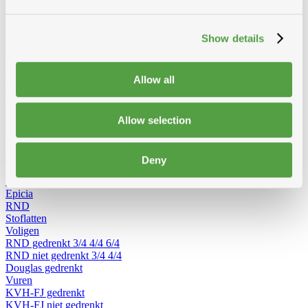
delig omvormbaar
Dubbele trapladders
Enkele trapladders
Rolsteiger
Vouwsteiger
Werkbruggen
Dakladders
Accessoires voor
ladders
Show details
Werfradios
Alles van hout
Allow all
Van constructiehout zoals kepers, voligen en pannelatten tot
afwerkingshout zoals planchetten, platen en boordplanken – bij
Allow selection
Modde vind je een ruim aanbod houtproducten voor elke
toepassing.
Toon alles van Hout
Deny
Loading...
Pannelatten
Epicia
RND
Stoflatten
Voligen
RND gedrenkt
3/4
4/4
6/4
RND niet gedrenkt
3/4
4/4
Douglas gedrenkt
Vuren
KVH-FJ gedrenkt
KVH-FJ niet gedrenkt