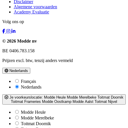
Disclaimer
Algemene voorwaarden
Academy Evaluatie
Volg ons op
© 2026 Modde nv
BE 0406.783.158
Prijzen excl. btw, tenzij anders vermeld
Nederlands
Français
Nederlands
Je voorkeurslocatie:
Modde Heule
Modde Merelbeke
Toitmat Doornik
Toitmat Frameries
Modde Oostkamp
Modde Aalst
Toitmat Nijvel
Modde Heule
Modde Merelbeke
Toitmat Doornik