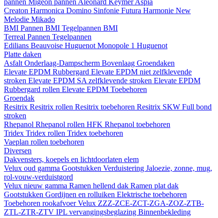
pannen
Migeon pannen
Aleonard
Keymer
Aspia
Creaton
Harmonica
Domino
Sinfonie
Futura
Harmonie New
Melodie
Mikado
BMI
Pannen BMI
Tegelpannen BMI
Terreal
Pannen
Tegelpannen
Edilians
Beauvoise Huguenot
Monopole 1 Huguenot
Platte daken
Asfalt
Onderlaag-Dampscherm
Bovenlaag
Groendaken
Elevate EPDM Rubbergard
Elevate EPDM niet zelfklevende
stroken
Elevate EPDM SA zelfklevende stroken
Elevate EPDM
Rubbergard rollen
Elevate EPDM Toebehoren
Groendak
Resitrix
Resitrix rollen
Resitrix toebehoren
Resitrix SKW Full bond
stroken
Rhepanol
Rhepanol rollen HFK
Rhepanol toebehoren
Tridex
Tridex rollen
Tridex toebehoren
Vaeplan
rollen
toebehoren
Diversen
Dakvensters, koepels en lichtdoorlaten elem
Velux oud gamma
Gootstukken
Verduistering
Jaloezie, zonne, mug,
rol-vouw-verduistgord
Velux nieuw gamma
Ramen hellend dak
Ramen plat dak
Gootstukken
Gordijnen en rolluiken
Elektrische toebehoren
Toebehoren rookafvoer
Velux ZZZ-ZCE-ZCT-ZGA-ZOZ-ZTB-
ZTL-ZTR-ZTV
IPL vervangingsbeglazing
Binnenbekleding