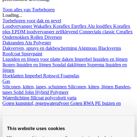
Toon alles van Toebehoren
Loading...
Toebehoren voor dak en gevel
Loodvervanger
Wakaflex
Koraflex
Eterflex
Alu loodflex
Koraflex
plus
EPDM loodvervanger zelfklevend
Connectalu classic
Creaflex
Ondernokken
Rollen
Diversen
Dakranden
Alu
Polyester
Dakverven, sprays en dakbescherming
Algimous
Blackvernis
Roofcoat
Spraypaint
Liquiden en lijmen voor platte daken
Imperbel liquiden en lijmen
Ikopro liquiden en lijmen
Soudal daklijmen
Soprema liquiden en
lijmen
Hoeklatten
Imperbel
Rotswol
Foamglas
Gas
Siliconen, kitten, tapes, schuimen
Siliconen, kitten, lijmen
Banden-
tapes
Solid John Hybrid Polymeer
Waterdichting
fillcoat
polycolorit
varia
Goten kunststof, regenwaterafvoer
Goten
RWA
PE buizen en
toebehoren
Ventilatie
Enkelwandig
Dubbelwandig
Sonovent
Multivent
Nicoll
Eternit (ontluchting uni)
Koramic
Renson
Rookgasafvoer
Aluminium
Inox
This website uses cookies
Bouwfolie
volle rollen
niet volle rollen
Dampschermen
Isover
Delta
Sopravap hygro
Klöber