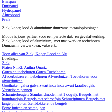
Eterspan
Duripanel
Hydropanel
Alucobond
Prefa
Zink, koper, lood & aluminium: duurzame metaaloplossingen
Modde is jouw partner voor een perfecte dak- en gevelafwerking.
Zink, koper, lood of aluminium, met maatwerk en toebehoren.
Duurzaam, verwerkbaar, vakwerk.
Toon alles van Zink, Koper, Lood en Alu
Loading...
Zink
Platen
NTRL
Anthra
Quartz
Goten en toebehoren
Goten
Toebehoren
Afvoerbuizen en toebehoren
Afvoerbuizen
Toebehoren voor
afvoerbuizen
Goothaken
galva
galva zwart
inox
inox zwart
kraalbeugels
Verstelbare pennen
Scharnierbeugels
Standaardmodel met 1 oogvijs
Beugels met
houtdraadpin
Beugels met schroefpin
Schroefpinnen
Beugels met
lange pin 20 cm
Zelfblokkerende beugels
Fonte buizen en stampijpen