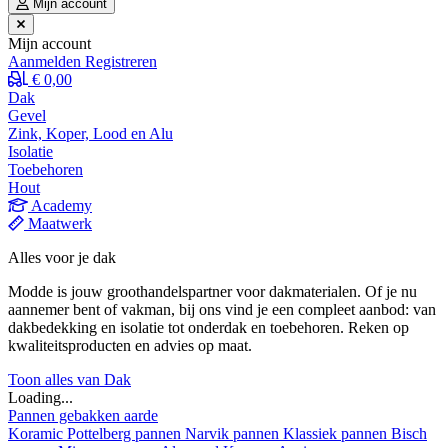
Mijn account
Mijn account
Aanmelden
Registreren
€ 0,00
Dak
Gevel
Zink, Koper, Lood en Alu
Isolatie
Toebehoren
Hout
Academy
Maatwerk
Alles voor je dak
Modde is jouw groothandelspartner voor dakmaterialen. Of je nu
aannemer bent of vakman, bij ons vind je een compleet aanbod: van
dakbedekking en isolatie tot onderdak en toebehoren. Reken op
kwaliteitsproducten en advies op maat.
Toon alles van Dak
Loading...
Pannen gebakken aarde
Koramic
Pottelberg pannen
Narvik pannen
Klassiek pannen
Bisch