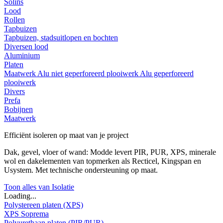
Solins
Lood
Rollen
Tapbuizen
Tapbuizen, stadsuitlopen en bochten
Diversen lood
Aluminium
Platen
Maatwerk
Alu niet geperforeerd plooiwerk
Alu geperforeerd
plooiwerk
Divers
Prefa
Bobijnen
Maatwerk
Efficiënt isoleren op maat van je project
Dak, gevel, vloer of wand: Modde levert PIR, PUR, XPS, minerale
wol en dakelementen van topmerken als Recticel, Kingspan en
Usystem. Met technische ondersteuning op maat.
Toon alles van Isolatie
Loading...
Polystereen platen (XPS)
XPS Soprema
Polyurethaan platen (PIR/PUR)