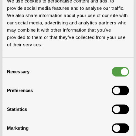
We use cookies to personalise content and ads, to
Diversen
Birdex - Duivenpinnen Oisipic
Vogelschroten
Eterno
provide social media features and to analyse our traffic.
gootbakken en PVC tapbuizen
Bladvangers
Renovatieprofielen
We also share information about your use of our site with
Schuimbanden en schuimgolven
Expantiebanden
Hoezen
Tegeldragers
Mitrons
Aeros
our social media, advertising and analytics partners who
Kabeldoorvoer
may combine it with other information that you’ve
Zoldertrappen
provided to them or that they’ve collected from your use
Bevestiging
Nagels
Ijzer
Koper
Inox
Galvanise
Paslode nagels
of their services.
Panhaken
inox
koper
Pinhaken
inox
koper
Hanghaken
inox
koper
Schroeven
Spaanplaat-spenglerschroef
Snelbouwschroef
Consent
Zelftappend
Zelfborend
Tirefonds en toebehoren
Kleurkapje
Necessary
Selection
Mechanische bevestiging (vijs&plaatje)
Alu staaf, moer, rondel
Inox
vijs torx, gevelplaatschroef
Rectifix-Flenskopschroef
Borgh en
variante
Spax
Fischer en variante
Spit pluggen
PGB (Pennoit)
Solid
Preferences
John
Diversen
Koperdraad
Haken + toebehoren
Andere
Gereedschap en kledij
Gereedschap
Beltracy
Borgh
Bosch
Butterstone
Distripaints
Fribel
Statistics
Galico
Laseto
Ledent
Leuco
Lismont
Makita
Marcovis
Paslode
Prof
Praxis
Rapid
Salco
Scala
Sievert
Vabor
Kledij en schoenen
Marketing
Werfuitrusting
Ladders en werkbruggen
Ladders 2-delig omvormbaar
Ladders 3-