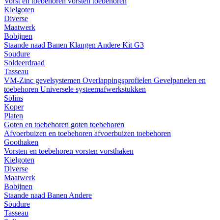
Vorst en toebehoren
vorsten
toebehoren
Kielgoten
Diverse
Maatwerk
Bobijnen
Staande naad
Banen
Klangen
Andere
Kit G3
Soudure
Soldeerdraad
Tasseau
VM-Zinc gevelsystemen
Overlappingsprofielen
Gevelpanelen en
toebehoren
Universele systeemafwerkstukken
Solins
Koper
Platen
Goten en toebehoren
goten
toebehoren
Afvoerbuizen en toebehoren
afvoerbuizen
toebehoren
Goothaken
Vorsten en toebehoren
vorsten
vorsthaken
Kielgoten
Diverse
Maatwerk
Bobijnen
Staande naad
Banen
Andere
Soudure
Tasseau