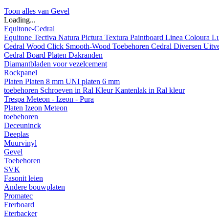
Toon alles van Gevel
Loading...
Equitone-Cedral
Equitone
Tectiva
Natura
Pictura
Textura
Paintboard
Linea
Coloura
L
Cedral
Wood
Click Smooth-Wood
Toebehoren Cedral
Diversen
Uitv
Cedral Board
Platen
Dakranden
Diamantbladen voor vezelcement
Rockpanel
Platen
Platen 8 mm
UNI platen 6 mm
toebehoren
Schroeven in Ral Kleur
Kantenlak in Ral kleur
Trespa Meteon - Izeon - Pura
Platen
Izeon
Meteon
toebehoren
Deceuninck
Deeplas
Muurvinyl
Gevel
Toebehoren
SVK
Fasonit leien
Andere bouwplaten
Promatec
Eterboard
Eterbacker