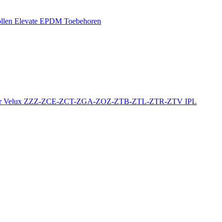
llen
Elevate EPDM Toebehoren
r
Velux ZZZ-ZCE-ZCT-ZGA-ZOZ-ZTB-ZTL-ZTR-ZTV
IPL