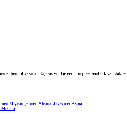
emer bent of vakman, bij ons vind je een compleet aanbod: van dakbed
annen
Migeon pannen
Aleonard
Keymer
Aspia
e
Mikado