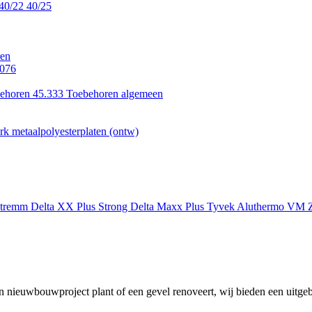
40/22
40/25
en
.076
ehoren 45.333
Toebehoren algemeen
k metaalpolyesterplaten (ontw)
xtremm
Delta XX Plus Strong
Delta Maxx Plus
Tyvek
Aluthermo
VM Z
 nieuwbouwproject plant of een gevel renoveert, wij bieden een uitgeb