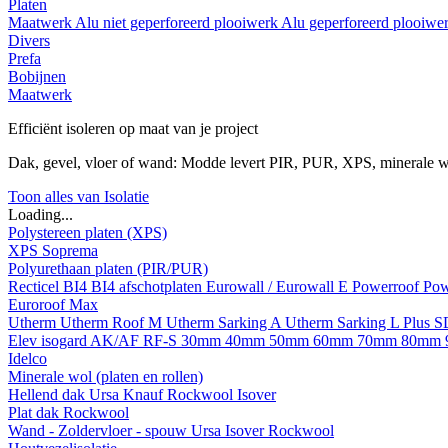
Platen
Maatwerk
Alu niet geperforeerd plooiwerk
Alu geperforeerd plooiwe
Divers
Prefa
Bobijnen
Maatwerk
Efficiënt isoleren op maat van je project
Dak, gevel, vloer of wand: Modde levert PIR, PUR, XPS, minerale w
Toon alles van Isolatie
Loading...
Polystereen platen (XPS)
XPS Soprema
Polyurethaan platen (PIR/PUR)
Recticel
BI4
BI4 afschotplaten
Eurowall / Eurowall E
Powerroof
Pow
Euroroof Max
Utherm
Utherm Roof M
Utherm Sarking A
Utherm Sarking L Plus 
Elev isogard AK/AF RF-S
30mm
40mm
50mm
60mm
70mm
80mm
Idelco
Minerale wol (platen en rollen)
Hellend dak
Ursa
Knauf
Rockwool
Isover
Plat dak
Rockwool
Wand - Zoldervloer - spouw
Ursa
Isover
Rockwool