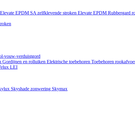
Elevate EPDM SA zelfklevende stroken
Elevate EPDM Rubbergard ro
troken
rol-vouw-verduistgord
en
Gordijnen en rolluiken
Elektrische toebehoren
Toebehoren rookafvoe
elux LEI
kylux Skyshade zonwering
Skymax