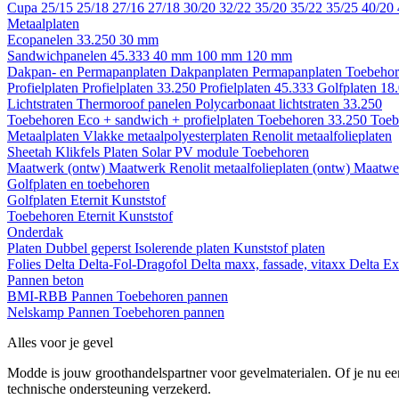
Cupa
25/15
25/18
27/16
27/18
30/20
32/22
35/20
35/22
35/25
40/20
Metaalplaten
Ecopanelen 33.250
30 mm
Sandwichpanelen 45.333
40 mm
100 mm
120 mm
Dakpan- en Permapanplaten
Dakpanplaten
Permapanplaten
Toebehor
Profielplaten
Profielplaten 33.250
Profielplaten 45.333
Golfplaten 18
Lichtstraten
Thermoroof panelen
Polycarbonaat lichtstraten 33.250
Toebehoren Eco + sandwich + profielplaten
Toebehoren 33.250
Toeb
Metaalplaten
Vlakke metaalpolyesterplaten
Renolit metaalfolieplaten
Sheetah Klikfels
Platen
Solar PV module
Toebehoren
Maatwerk (ontw)
Maatwerk Renolit metaalfolieplaten (ontw)
Maatwer
Golfplaten en toebehoren
Golfplaten
Eternit
Kunststof
Toebehoren
Eternit
Kunststof
Onderdak
Platen
Dubbel geperst
Isolerende platen
Kunststof platen
Folies
Delta
Delta-Fol-Dragofol
Delta maxx, fassade, vitaxx
Delta E
Pannen beton
BMI-RBB
Pannen
Toebehoren pannen
Nelskamp
Pannen
Toebehoren pannen
Alles voor je gevel
Modde is jouw groothandelspartner voor gevelmaterialen. Of je nu een
technische ondersteuning verzekerd.