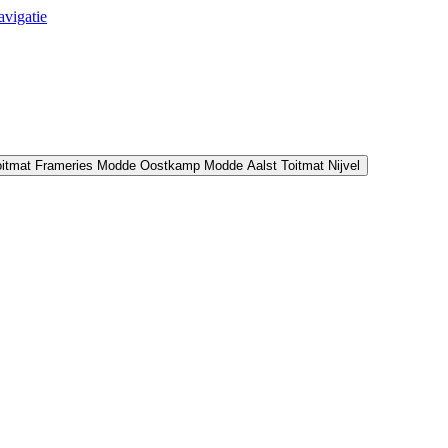
avigatie
oitmat Frameries
Modde Oostkamp
Modde Aalst
Toitmat Nijvel