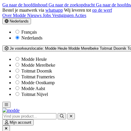
Ga naar de hoofdinhoud
Ga naar de zoekopdracht
Ga naar de hoofdn
Bestel je maatwerk via
whatsapp
Wij leveren tot
op de werf
Over Modde
Nieuws
Jobs
Vestigingen
Acties
Nederlands
Français
Nederlands
Je voorkeurslocatie:
Modde Heule
Modde Merelbeke
Toitmat Doornik
T
Modde Heule
Modde Merelbeke
Toitmat Doornik
Toitmat Frameries
Modde Oostkamp
Modde Aalst
Toitmat Nijvel
Mijn account