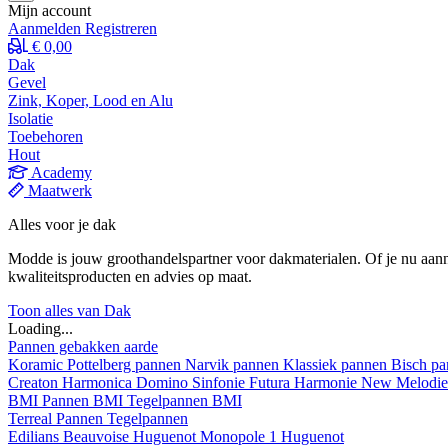
Mijn account
Aanmelden
Registreren
€ 0,00
Dak
Gevel
Zink, Koper, Lood en Alu
Isolatie
Toebehoren
Hout
Academy
Maatwerk
Alles voor je dak
Modde is jouw groothandelspartner voor dakmaterialen. Of je nu aann
kwaliteitsproducten en advies op maat.
Toon alles van Dak
Loading...
Pannen gebakken aarde
Koramic
Pottelberg pannen
Narvik pannen
Klassiek pannen
Bisch p
Creaton
Harmonica
Domino
Sinfonie
Futura
Harmonie New
Melodi
BMI
Pannen BMI
Tegelpannen BMI
Terreal
Pannen
Tegelpannen
Edilians
Beauvoise Huguenot
Monopole 1 Huguenot