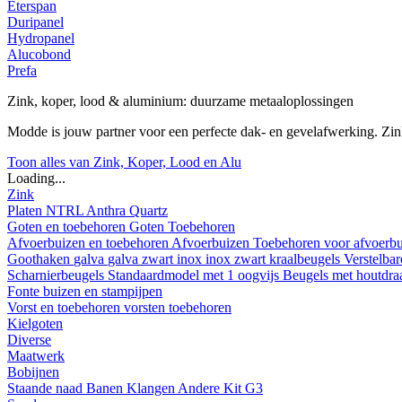
Eterspan
Duripanel
Hydropanel
Alucobond
Prefa
Zink, koper, lood & aluminium: duurzame metaaloplossingen
Modde is jouw partner voor een perfecte dak- en gevelafwerking. Z
Toon alles van Zink, Koper, Lood en Alu
Loading...
Zink
Platen
NTRL
Anthra
Quartz
Goten en toebehoren
Goten
Toebehoren
Afvoerbuizen en toebehoren
Afvoerbuizen
Toebehoren voor afvoerb
Goothaken
galva
galva zwart
inox
inox zwart
kraalbeugels
Verstelba
Scharnierbeugels
Standaardmodel met 1 oogvijs
Beugels met houtdr
Fonte buizen en stampijpen
Vorst en toebehoren
vorsten
toebehoren
Kielgoten
Diverse
Maatwerk
Bobijnen
Staande naad
Banen
Klangen
Andere
Kit G3