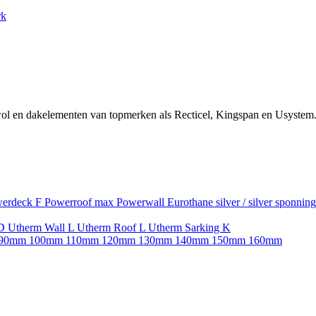
rk
ol en dakelementen van topmerken als Recticel, Kingspan en Usystem.
erdeck F
Powerroof max
Powerwall
Eurothane silver / silver sponnin
SD
Utherm Wall L
Utherm Roof L
Utherm Sarking K
90mm
100mm
110mm
120mm
130mm
140mm
150mm
160mm