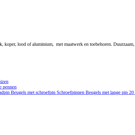
ink, koper, lood of aluminium, met maatwerk en toebehoren. Duurzaam
uizen
re pennen
aadpin
Beugels met schroefpin
Schroefpinnen
Beugels met lange pin 2