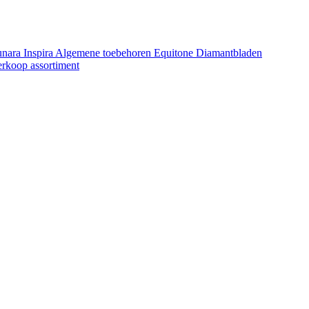
unara
Inspira
Algemene toebehoren Equitone
Diamantbladen
erkoop assortiment