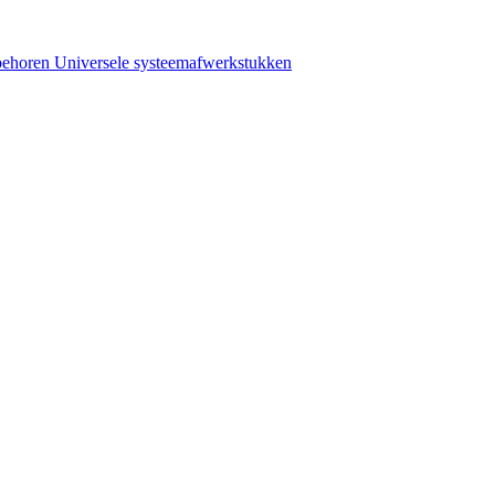
behoren
Universele systeemafwerkstukken