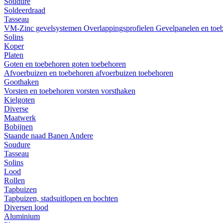
Soudure
Soldeerdraad
Tasseau
VM-Zinc gevelsystemen
Overlappingsprofielen
Gevelpanelen en toe
Solins
Koper
Platen
Goten en toebehoren
goten
toebehoren
Afvoerbuizen en toebehoren
afvoerbuizen
toebehoren
Goothaken
Vorsten en toebehoren
vorsten
vorsthaken
Kielgoten
Diverse
Maatwerk
Bobijnen
Staande naad
Banen
Andere
Soudure
Tasseau
Solins
Lood
Rollen
Tapbuizen
Tapbuizen, stadsuitlopen en bochten
Diversen lood
Aluminium