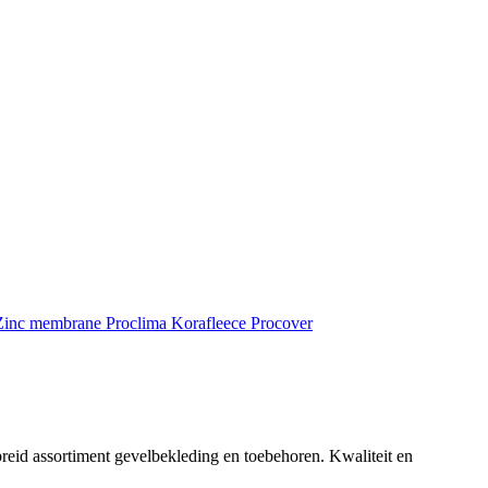
inc membrane
Proclima
Korafleece
Procover
reid assortiment gevelbekleding en toebehoren. Kwaliteit en