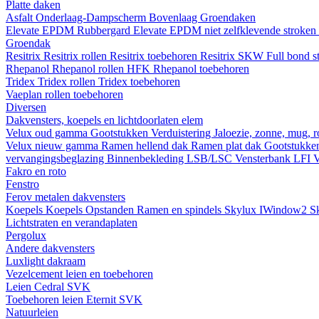
Platte daken
Asfalt
Onderlaag-Dampscherm
Bovenlaag
Groendaken
Elevate EPDM Rubbergard
Elevate EPDM niet zelfklevende stroken
Groendak
Resitrix
Resitrix rollen
Resitrix toebehoren
Resitrix SKW Full bond s
Rhepanol
Rhepanol rollen HFK
Rhepanol toebehoren
Tridex
Tridex rollen
Tridex toebehoren
Vaeplan
rollen
toebehoren
Diversen
Dakvensters, koepels en lichtdoorlaten elem
Velux oud gamma
Gootstukken
Verduistering
Jaloezie, zonne, mug, 
Velux nieuw gamma
Ramen hellend dak
Ramen plat dak
Gootstukk
vervangingsbeglazing
Binnenbekleding LSB/LSC
Vensterbank LFI
V
Fakro en roto
Fenstro
Ferov metalen dakvensters
Koepels
Koepels
Opstanden
Ramen en spindels
Skylux IWindow2
S
Lichtstraten en verandaplaten
Pergolux
Andere dakvensters
Luxlight dakraam
Vezelcement leien en toebehoren
Leien
Cedral
SVK
Toebehoren leien
Eternit
SVK
Natuurleien