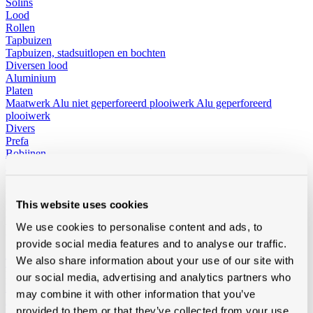
Solins
Lood
Rollen
Tapbuizen
Tapbuizen, stadsuitlopen en bochten
Diversen lood
Aluminium
Platen
Maatwerk
Alu niet geperforeerd plooiwerk
Alu geperforeerd
plooiwerk
Divers
Prefa
Bobijnen
Maatwerk
Efficiënt isoleren op maat van je project
This website uses cookies
Dak, gevel, vloer of wand: Modde levert PIR, PUR, XPS, minerale
wol en dakelementen van topmerken als Recticel, Kingspan en
We use cookies to personalise content and ads, to
Usystem. Met technische ondersteuning op maat.
provide social media features and to analyse our traffic.
We also share information about your use of our site with
Toon alles van Isolatie
Loading...
our social media, advertising and analytics partners who
Polystereen platen (XPS)
may combine it with other information that you’ve
XPS Soprema
provided to them or that they’ve collected from your use
Polyurethaan platen (PIR/PUR)