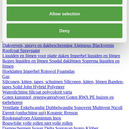
Toon alles van Toebehoren
Allow selection
Loading...
Toebehoren voor dak en gevel
Loodvervanger
Wakaflex
Koraflex
Eterflex
Alu loodflex
Koraflex
plus
EPDM loodvervanger zelfklevend
Connectalu classic
Creaflex
Deny
Ondernokken
Rollen
Diversen
Dakranden
Alu
Polyester
Dakverven, sprays en dakbescherming
Algimous
Blackvernis
Roofcoat
Spraypaint
Liquiden en lijmen voor platte daken
Imperbel liquiden en lijmen
Ikopro liquiden en lijmen
Soudal daklijmen
Soprema liquiden en
lijmen
Hoeklatten
Imperbel
Rotswol
Foamglas
Gas
Siliconen, kitten, tapes, schuimen
Siliconen, kitten, lijmen
Banden-
tapes
Solid John Hybrid Polymeer
Waterdichting
fillcoat
polycolorit
varia
Goten kunststof, regenwaterafvoer
Goten
RWA
PE buizen en
toebehoren
Ventilatie
Enkelwandig
Dubbelwandig
Sonovent
Multivent
Nicoll
Eternit (ontluchting uni)
Koramic
Renson
Rookgasafvoer
Aluminium
Inox
Bouwfolie
volle rollen
niet volle rollen
Dampschermen
Isover
Delta
Sopravap hygro
Klöber