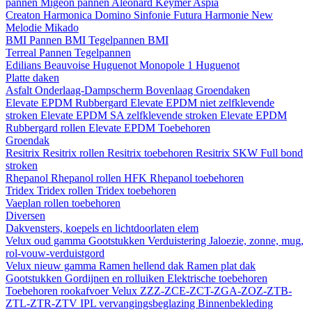
pannen
Migeon pannen
Aleonard
Keymer
Aspia
Creaton
Harmonica
Domino
Sinfonie
Futura
Harmonie New
Melodie
Mikado
BMI
Pannen BMI
Tegelpannen BMI
Terreal
Pannen
Tegelpannen
Edilians
Beauvoise Huguenot
Monopole 1 Huguenot
Platte daken
Asfalt
Onderlaag-Dampscherm
Bovenlaag
Groendaken
Elevate EPDM Rubbergard
Elevate EPDM niet zelfklevende
stroken
Elevate EPDM SA zelfklevende stroken
Elevate EPDM
Rubbergard rollen
Elevate EPDM Toebehoren
Groendak
Resitrix
Resitrix rollen
Resitrix toebehoren
Resitrix SKW Full bond
stroken
Rhepanol
Rhepanol rollen HFK
Rhepanol toebehoren
Tridex
Tridex rollen
Tridex toebehoren
Vaeplan
rollen
toebehoren
Diversen
Dakvensters, koepels en lichtdoorlaten elem
Velux oud gamma
Gootstukken
Verduistering
Jaloezie, zonne, mug,
rol-vouw-verduistgord
Velux nieuw gamma
Ramen hellend dak
Ramen plat dak
Gootstukken
Gordijnen en rolluiken
Elektrische toebehoren
Toebehoren rookafvoer
Velux ZZZ-ZCE-ZCT-ZGA-ZOZ-ZTB-
ZTL-ZTR-ZTV
IPL vervangingsbeglazing
Binnenbekleding