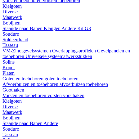
Vorst en toebehoren
vorsten
toebehoren
Kielgoten
Diverse
Maatwerk
Bobijnen
Staande naad
Banen
Klangen
Andere
Kit G3
Soudure
Soldeerdraad
Tasseau
VM-Zinc gevelsystemen
Overlappingsprofielen
Gevelpanelen en
toebehoren
Universele systeemafwerkstukken
Solins
Koper
Platen
Goten en toebehoren
goten
toebehoren
Afvoerbuizen en toebehoren
afvoerbuizen
toebehoren
Goothaken
Vorsten en toebehoren
vorsten
vorsthaken
Kielgoten
Diverse
Maatwerk
Bobijnen
Staande naad
Banen
Andere
Soudure
Tasseau