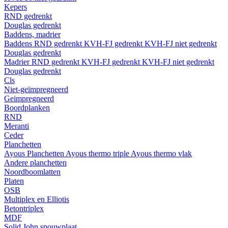
Kepers
RND gedrenkt
Douglas gedrenkt
Baddens, madrier
Baddens
RND gedrenkt
KVH-FJ gedrenkt
KVH-FJ niet gedrenkt
Douglas gedrenkt
Madrier
RND gedrenkt
KVH-FJ gedrenkt
KVH-FJ niet gedrenkt
Douglas gedrenkt
Cls
Niet-geïmpregneerd
Geimpregneerd
Boordplanken
RND
Meranti
Ceder
Planchetten
Ayous Planchetten
Ayous thermo triple
Ayous thermo vlak
Andere planchetten
Noordboomlatten
Platen
OSB
Multiplex en Elliotis
Betontriplex
MDF
Solid John spouwplaat