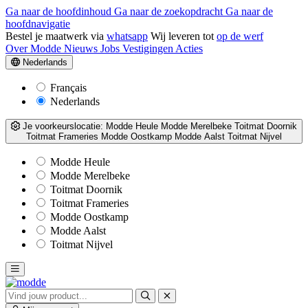
Ga naar de hoofdinhoud
Ga naar de zoekopdracht
Ga naar de
hoofdnavigatie
Bestel je maatwerk via
whatsapp
Wij leveren tot
op de werf
Over Modde
Nieuws
Jobs
Vestigingen
Acties
Nederlands
Français
Nederlands
Je voorkeurslocatie:
Modde Heule
Modde Merelbeke
Toitmat Doornik
Toitmat Frameries
Modde Oostkamp
Modde Aalst
Toitmat Nijvel
Modde Heule
Modde Merelbeke
Toitmat Doornik
Toitmat Frameries
Modde Oostkamp
Modde Aalst
Toitmat Nijvel