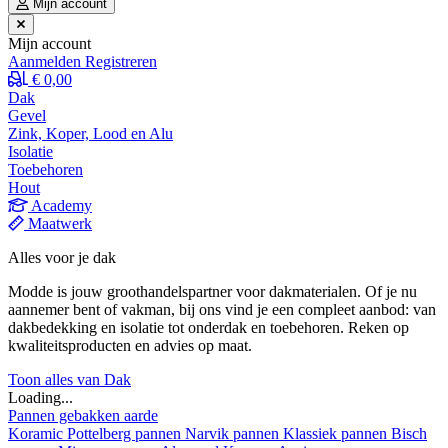
Mijn account
Mijn account
Aanmelden
Registreren
€ 0,00
Dak
Gevel
Zink, Koper, Lood en Alu
Isolatie
Toebehoren
Hout
Academy
Maatwerk
Alles voor je dak
Modde is jouw groothandelspartner voor dakmaterialen. Of je nu
aannemer bent of vakman, bij ons vind je een compleet aanbod: van
dakbedekking en isolatie tot onderdak en toebehoren. Reken op
kwaliteitsproducten en advies op maat.
Toon alles van Dak
Loading...
Pannen gebakken aarde
Koramic
Pottelberg pannen
Narvik pannen
Klassiek pannen
Bisch