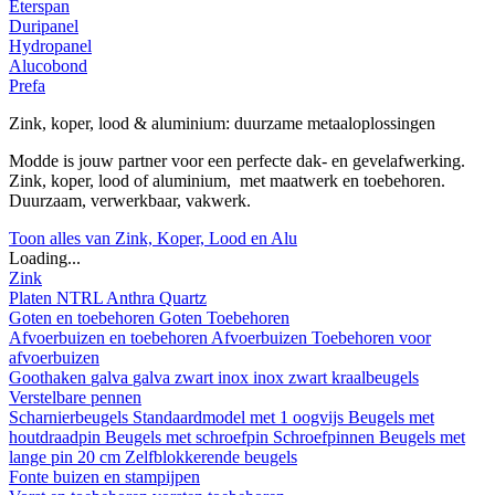
Eterspan
Duripanel
Hydropanel
Alucobond
Prefa
Zink, koper, lood & aluminium: duurzame metaaloplossingen
Modde is jouw partner voor een perfecte dak- en gevelafwerking.
Zink, koper, lood of aluminium, met maatwerk en toebehoren.
Duurzaam, verwerkbaar, vakwerk.
Toon alles van Zink, Koper, Lood en Alu
Loading...
Zink
Platen
NTRL
Anthra
Quartz
Goten en toebehoren
Goten
Toebehoren
Afvoerbuizen en toebehoren
Afvoerbuizen
Toebehoren voor
afvoerbuizen
Goothaken
galva
galva zwart
inox
inox zwart
kraalbeugels
Verstelbare pennen
Scharnierbeugels
Standaardmodel met 1 oogvijs
Beugels met
houtdraadpin
Beugels met schroefpin
Schroefpinnen
Beugels met
lange pin 20 cm
Zelfblokkerende beugels
Fonte buizen en stampijpen