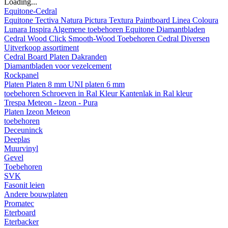
Loading...
Equitone-Cedral
Equitone
Tectiva
Natura
Pictura
Textura
Paintboard
Linea
Coloura
Lunara
Inspira
Algemene toebehoren Equitone
Diamantbladen
Cedral
Wood
Click Smooth-Wood
Toebehoren Cedral
Diversen
Uitverkoop assortiment
Cedral Board
Platen
Dakranden
Diamantbladen voor vezelcement
Rockpanel
Platen
Platen 8 mm
UNI platen 6 mm
toebehoren
Schroeven in Ral Kleur
Kantenlak in Ral kleur
Trespa Meteon - Izeon - Pura
Platen
Izeon
Meteon
toebehoren
Deceuninck
Deeplas
Muurvinyl
Gevel
Toebehoren
SVK
Fasonit leien
Andere bouwplaten
Promatec
Eterboard
Eterbacker