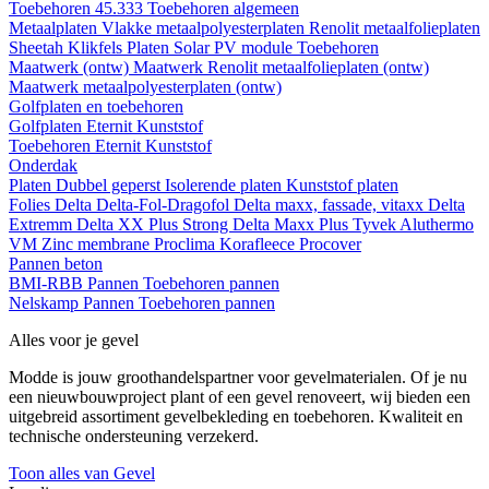
Toebehoren 45.333
Toebehoren algemeen
Metaalplaten
Vlakke metaalpolyesterplaten
Renolit metaalfolieplaten
Sheetah Klikfels
Platen
Solar PV module
Toebehoren
Maatwerk (ontw)
Maatwerk Renolit metaalfolieplaten (ontw)
Maatwerk metaalpolyesterplaten (ontw)
Golfplaten en toebehoren
Golfplaten
Eternit
Kunststof
Toebehoren
Eternit
Kunststof
Onderdak
Platen
Dubbel geperst
Isolerende platen
Kunststof platen
Folies
Delta
Delta-Fol-Dragofol
Delta maxx, fassade, vitaxx
Delta
Extremm
Delta XX Plus Strong
Delta Maxx Plus
Tyvek
Aluthermo
VM Zinc membrane
Proclima
Korafleece
Procover
Pannen beton
BMI-RBB
Pannen
Toebehoren pannen
Nelskamp
Pannen
Toebehoren pannen
Alles voor je gevel
Modde is jouw groothandelspartner voor gevelmaterialen. Of je nu
een nieuwbouwproject plant of een gevel renoveert, wij bieden een
uitgebreid assortiment gevelbekleding en toebehoren. Kwaliteit en
technische ondersteuning verzekerd.
Toon alles van Gevel