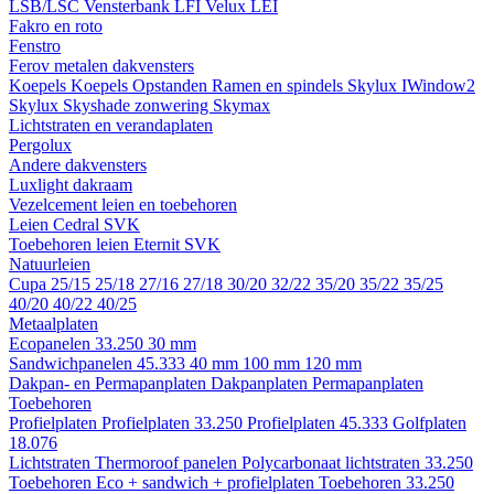
LSB/LSC
Vensterbank LFI
Velux LEI
Fakro en roto
Fenstro
Ferov metalen dakvensters
Koepels
Koepels
Opstanden
Ramen en spindels
Skylux IWindow2
Skylux Skyshade zonwering
Skymax
Lichtstraten en verandaplaten
Pergolux
Andere dakvensters
Luxlight dakraam
Vezelcement leien en toebehoren
Leien
Cedral
SVK
Toebehoren leien
Eternit
SVK
Natuurleien
Cupa
25/15
25/18
27/16
27/18
30/20
32/22
35/20
35/22
35/25
40/20
40/22
40/25
Metaalplaten
Ecopanelen 33.250
30 mm
Sandwichpanelen 45.333
40 mm
100 mm
120 mm
Dakpan- en Permapanplaten
Dakpanplaten
Permapanplaten
Toebehoren
Profielplaten
Profielplaten 33.250
Profielplaten 45.333
Golfplaten
18.076
Lichtstraten
Thermoroof panelen
Polycarbonaat lichtstraten 33.250
Toebehoren Eco + sandwich + profielplaten
Toebehoren 33.250