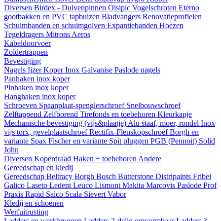
Diversen
Birdex - Duivenpinnen Oisipic
Vogelschroten
Eterno
gootbakken en PVC tapbuizen
Bladvangers
Renovatieprofielen
Schuimbanden en schuimgolven
Expantiebanden
Hoezen
Tegeldragers
Mitrons
Aeros
Kabeldoorvoer
Zoldertrappen
Bevestiging
Nagels
Ijzer
Koper
Inox
Galvanise
Paslode nagels
Panhaken
inox
koper
Pinhaken
inox
koper
Hanghaken
inox
koper
Schroeven
Spaanplaat-spenglerschroef
Snelbouwschroef
Zelftappend
Zelfborend
Tirefonds en toebehoren
Kleurkapje
Mechanische bevestiging (vijs&plaatje)
Alu staaf, moer, rondel
Inox
vijs torx, gevelplaatschroef
Rectifix-Flenskopschroef
Borgh en
variante
Spax
Fischer en variante
Spit pluggen
PGB (Pennoit)
Solid
John
Diversen
Koperdraad
Haken + toebehoren
Andere
Gereedschap en kledij
Gereedschap
Beltracy
Borgh
Bosch
Butterstone
Distripaints
Fribel
Galico
Laseto
Ledent
Leuco
Lismont
Makita
Marcovis
Paslode
Prof
Praxis
Rapid
Salco
Scala
Sievert
Vabor
Kledij en schoenen
Werfuitrusting
Ladders en werkbruggen
Ladders 2-delig omvormbaar
Ladders 3-