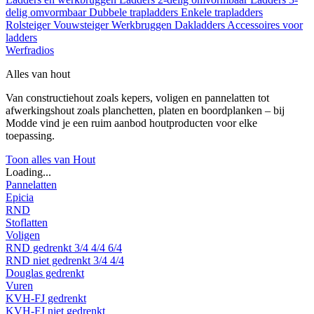
delig omvormbaar
Dubbele trapladders
Enkele trapladders
Rolsteiger
Vouwsteiger
Werkbruggen
Dakladders
Accessoires voor
ladders
Werfradios
Alles van hout
Van constructiehout zoals kepers, voligen en pannelatten tot
afwerkingshout zoals planchetten, platen en boordplanken – bij
Modde vind je een ruim aanbod houtproducten voor elke
toepassing.
Toon alles van Hout
Loading...
Pannelatten
Epicia
RND
Stoflatten
Voligen
RND gedrenkt
3/4
4/4
6/4
RND niet gedrenkt
3/4
4/4
Douglas gedrenkt
Vuren
KVH-FJ gedrenkt
KVH-FJ niet gedrenkt