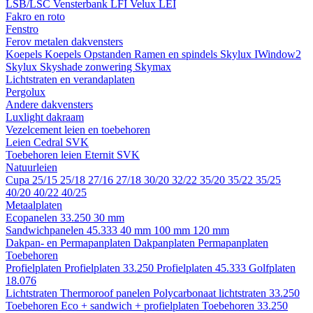
LSB/LSC
Vensterbank LFI
Velux LEI
Fakro en roto
Fenstro
Ferov metalen dakvensters
Koepels
Koepels
Opstanden
Ramen en spindels
Skylux IWindow2
Skylux Skyshade zonwering
Skymax
Lichtstraten en verandaplaten
Pergolux
Andere dakvensters
Luxlight dakraam
Vezelcement leien en toebehoren
Leien
Cedral
SVK
Toebehoren leien
Eternit
SVK
Natuurleien
Cupa
25/15
25/18
27/16
27/18
30/20
32/22
35/20
35/22
35/25
40/20
40/22
40/25
Metaalplaten
Ecopanelen 33.250
30 mm
Sandwichpanelen 45.333
40 mm
100 mm
120 mm
Dakpan- en Permapanplaten
Dakpanplaten
Permapanplaten
Toebehoren
Profielplaten
Profielplaten 33.250
Profielplaten 45.333
Golfplaten
18.076
Lichtstraten
Thermoroof panelen
Polycarbonaat lichtstraten 33.250
Toebehoren Eco + sandwich + profielplaten
Toebehoren 33.250