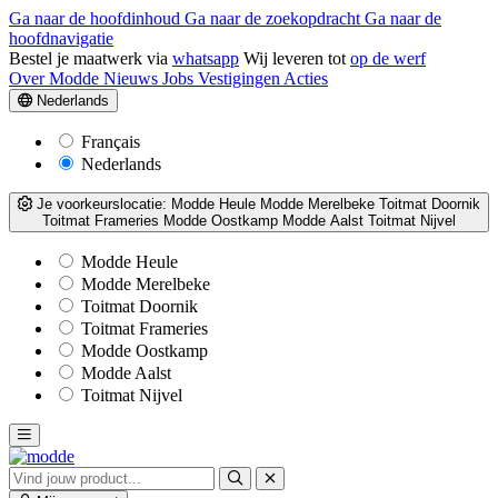
Ga naar de hoofdinhoud
Ga naar de zoekopdracht
Ga naar de
hoofdnavigatie
Bestel je maatwerk via
whatsapp
Wij leveren tot
op de werf
Over Modde
Nieuws
Jobs
Vestigingen
Acties
Nederlands
Français
Nederlands
Je voorkeurslocatie:
Modde Heule
Modde Merelbeke
Toitmat Doornik
Toitmat Frameries
Modde Oostkamp
Modde Aalst
Toitmat Nijvel
Modde Heule
Modde Merelbeke
Toitmat Doornik
Toitmat Frameries
Modde Oostkamp
Modde Aalst
Toitmat Nijvel