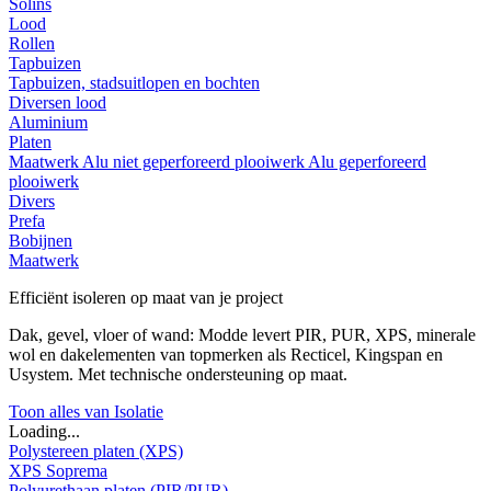
Solins
Lood
Rollen
Tapbuizen
Tapbuizen, stadsuitlopen en bochten
Diversen lood
Aluminium
Platen
Maatwerk
Alu niet geperforeerd plooiwerk
Alu geperforeerd
plooiwerk
Divers
Prefa
Bobijnen
Maatwerk
Efficiënt isoleren op maat van je project
Dak, gevel, vloer of wand: Modde levert PIR, PUR, XPS, minerale
wol en dakelementen van topmerken als Recticel, Kingspan en
Usystem. Met technische ondersteuning op maat.
Toon alles van Isolatie
Loading...
Polystereen platen (XPS)
XPS Soprema
Polyurethaan platen (PIR/PUR)