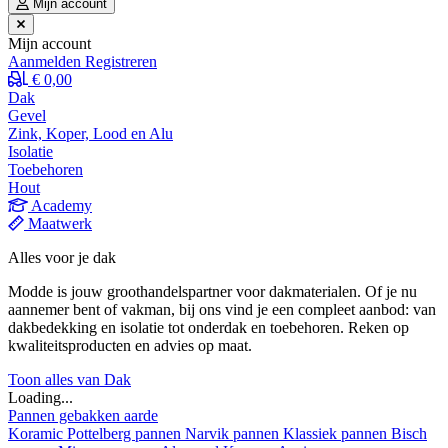
Mijn account
Mijn account
Aanmelden
Registreren
€ 0,00
Dak
Gevel
Zink, Koper, Lood en Alu
Isolatie
Toebehoren
Hout
Academy
Maatwerk
Alles voor je dak
Modde is jouw groothandelspartner voor dakmaterialen. Of je nu
aannemer bent of vakman, bij ons vind je een compleet aanbod: van
dakbedekking en isolatie tot onderdak en toebehoren. Reken op
kwaliteitsproducten en advies op maat.
Toon alles van Dak
Loading...
Pannen gebakken aarde
Koramic
Pottelberg pannen
Narvik pannen
Klassiek pannen
Bisch