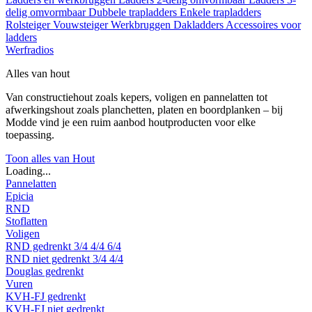
delig omvormbaar
Dubbele trapladders
Enkele trapladders
Rolsteiger
Vouwsteiger
Werkbruggen
Dakladders
Accessoires voor
ladders
Werfradios
Alles van hout
Van constructiehout zoals kepers, voligen en pannelatten tot
afwerkingshout zoals planchetten, platen en boordplanken – bij
Modde vind je een ruim aanbod houtproducten voor elke
toepassing.
Toon alles van Hout
Loading...
Pannelatten
Epicia
RND
Stoflatten
Voligen
RND gedrenkt
3/4
4/4
6/4
RND niet gedrenkt
3/4
4/4
Douglas gedrenkt
Vuren
KVH-FJ gedrenkt
KVH-FJ niet gedrenkt