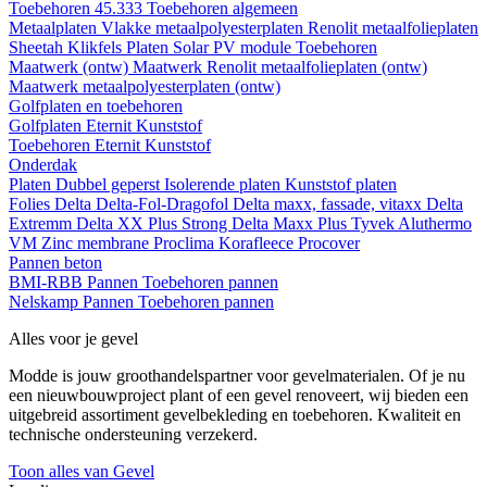
Toebehoren 45.333
Toebehoren algemeen
Metaalplaten
Vlakke metaalpolyesterplaten
Renolit metaalfolieplaten
Sheetah Klikfels
Platen
Solar PV module
Toebehoren
Maatwerk (ontw)
Maatwerk Renolit metaalfolieplaten (ontw)
Maatwerk metaalpolyesterplaten (ontw)
Golfplaten en toebehoren
Golfplaten
Eternit
Kunststof
Toebehoren
Eternit
Kunststof
Onderdak
Platen
Dubbel geperst
Isolerende platen
Kunststof platen
Folies
Delta
Delta-Fol-Dragofol
Delta maxx, fassade, vitaxx
Delta
Extremm
Delta XX Plus Strong
Delta Maxx Plus
Tyvek
Aluthermo
VM Zinc membrane
Proclima
Korafleece
Procover
Pannen beton
BMI-RBB
Pannen
Toebehoren pannen
Nelskamp
Pannen
Toebehoren pannen
Alles voor je gevel
Modde is jouw groothandelspartner voor gevelmaterialen. Of je nu
een nieuwbouwproject plant of een gevel renoveert, wij bieden een
uitgebreid assortiment gevelbekleding en toebehoren. Kwaliteit en
technische ondersteuning verzekerd.
Toon alles van Gevel