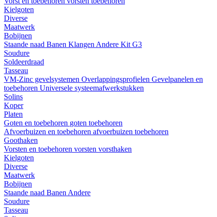
Vorst en toebehoren
vorsten
toebehoren
Kielgoten
Diverse
Maatwerk
Bobijnen
Staande naad
Banen
Klangen
Andere
Kit G3
Soudure
Soldeerdraad
Tasseau
VM-Zinc gevelsystemen
Overlappingsprofielen
Gevelpanelen en
toebehoren
Universele systeemafwerkstukken
Solins
Koper
Platen
Goten en toebehoren
goten
toebehoren
Afvoerbuizen en toebehoren
afvoerbuizen
toebehoren
Goothaken
Vorsten en toebehoren
vorsten
vorsthaken
Kielgoten
Diverse
Maatwerk
Bobijnen
Staande naad
Banen
Andere
Soudure
Tasseau