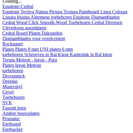
Loading...
Equitone-Cedral
Equitone
Tectiva
Natura
Pictura
Textura
Paintboard
Linea
Coloura
Lunara
Inspira
Algemene toebehoren Equitone
Diamantbladen
Cedral
Wood
Click Smooth-Wood
Toebehoren Cedral
Diversen
Uitverkoop assortiment
Cedral Board
Platen
Dakranden
Diamantbladen voor vezelcement
Rockpanel
Platen
Platen 8 mm
UNI platen 6 mm
toebehoren
Schroeven in Ral Kleur
Kantenlak in Ral kleur
Trespa Meteon - Izeon - Pura
Platen
Izeon
Meteon
toebehoren
Deceuninck
Deeplas
Muurvinyl
Gevel
Toebehoren
SVK
Fasonit leien
Andere bouwplaten
Promatec
Eterboard
Eterbacker