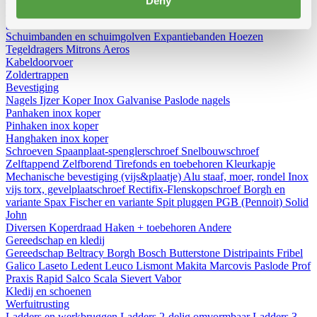
Deny
Diversen
Birdex - Duivenpinnen Oisipic
Vogelschroten
Eterno
gootbakken en PVC tapbuizen
Bladvangers
Renovatieprofielen
Schuimbanden en schuimgolven
Expantiebanden
Hoezen
Tegeldragers
Mitrons
Aeros
Kabeldoorvoer
Zoldertrappen
Bevestiging
Nagels
Ijzer
Koper
Inox
Galvanise
Paslode nagels
Panhaken
inox
koper
Pinhaken
inox
koper
Hanghaken
inox
koper
Schroeven
Spaanplaat-spenglerschroef
Snelbouwschroef
Zelftappend
Zelfborend
Tirefonds en toebehoren
Kleurkapje
Mechanische bevestiging (vijs&plaatje)
Alu staaf, moer, rondel
Inox
vijs torx, gevelplaatschroef
Rectifix-Flenskopschroef
Borgh en
variante
Spax
Fischer en variante
Spit pluggen
PGB (Pennoit)
Solid
John
Diversen
Koperdraad
Haken + toebehoren
Andere
Gereedschap en kledij
Gereedschap
Beltracy
Borgh
Bosch
Butterstone
Distripaints
Fribel
Galico
Laseto
Ledent
Leuco
Lismont
Makita
Marcovis
Paslode
Prof
Praxis
Rapid
Salco
Scala
Sievert
Vabor
Kledij en schoenen
Werfuitrusting
Ladders en werkbruggen
Ladders 2-delig omvormbaar
Ladders 3-