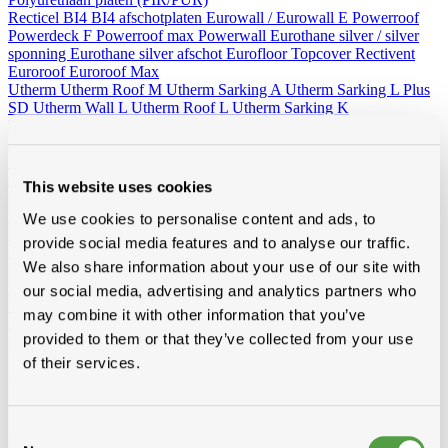
Recticel
BI4
BI4 afschotplaten
Eurowall / Eurowall E
Powerroof
Powerdeck F
Powerroof max
Powerwall
Eurothane silver / silver
sponning
Eurothane silver afschot
Eurofloor
Topcover
Rectivent
Euroroof
Euroroof Max
Utherm
Utherm Roof M
Utherm Sarking A
Utherm Sarking L Plus
SD
Utherm Wall L
Utherm Roof L
Utherm Sarking K
Elev isogard AK/AF RF-S
30mm
40mm
50mm
60mm
70mm
80mm
90mm
100mm
110mm
120mm
130mm
140mm
150mm
160mm
Idelco
This website uses cookies
Minerale wol (platen en rollen)
Hellend dak
Ursa
Knauf
Rockwool
Isover
We use cookies to personalise content and ads, to
Plat dak
Rockwool
provide social media features and to analyse our traffic.
Wand - Zoldervloer - spouw
Ursa
Isover
Rockwool
We also share information about your use of our site with
Houtvezelisolatie
Diversen
our social media, advertising and analytics partners who
Vacuumisolatie
may combine it with other information that you’ve
Recticel
provided to them or that they’ve collected from your use
Kingspan
of their services.
Alle toebehoren
Van folies, lijmen en ventilatie tot rookgasafvoer, zoldertrappen en
gereedschap, bij Modde vind je alle toebehoren voor een vlotte,
Consent
professionele afwerking.