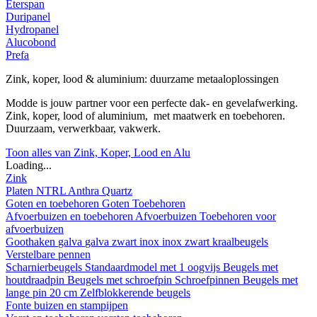
Eterspan
Duripanel
Hydropanel
Alucobond
Prefa
Zink, koper, lood & aluminium: duurzame metaaloplossingen
Modde is jouw partner voor een perfecte dak- en gevelafwerking.
Zink, koper, lood of aluminium, met maatwerk en toebehoren.
Duurzaam, verwerkbaar, vakwerk.
Toon alles van Zink, Koper, Lood en Alu
Loading...
Zink
Platen
NTRL
Anthra
Quartz
Goten en toebehoren
Goten
Toebehoren
Afvoerbuizen en toebehoren
Afvoerbuizen
Toebehoren voor
afvoerbuizen
Goothaken
galva
galva zwart
inox
inox zwart
kraalbeugels
Verstelbare pennen
Scharnierbeugels
Standaardmodel met 1 oogvijs
Beugels met
houtdraadpin
Beugels met schroefpin
Schroefpinnen
Beugels met
lange pin 20 cm
Zelfblokkerende beugels
Fonte buizen en stampijpen