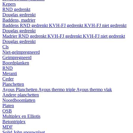
Kepers
RND gedrenkt
Douglas gedrenkt
Baddens, madrier
Baddens
RND gedrenkt
KVH-FJ gedrenkt
KVH-FJ niet gedrenkt
Douglas gedrenkt
Madrier
RND gedrenkt
KVH-FJ gedrenkt
KVH-FJ niet gedrenkt
Douglas gedrenkt
Cls
Niet-geïmpregneerd
Geimpregneerd
Boordplanken
RND
Meranti
Ceder
Planchetten
Ayous Planchetten
Ayous thermo triple
Ayous thermo vlak
Andere planchetten
Noordboomlatten
Platen
OSB
Multiplex en Elliotis
Betontriplex
MDF
Solid John spouwplaat