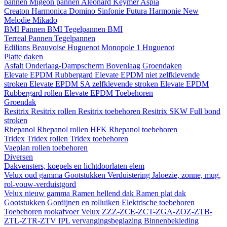
pannen
Migeon pannen
Aleonard
Keymer
Aspia
Creaton
Harmonica
Domino
Sinfonie
Futura
Harmonie New
Melodie
Mikado
BMI
Pannen BMI
Tegelpannen BMI
Terreal
Pannen
Tegelpannen
Edilians
Beauvoise Huguenot
Monopole 1 Huguenot
Platte daken
Asfalt
Onderlaag-Dampscherm
Bovenlaag
Groendaken
Elevate EPDM Rubbergard
Elevate EPDM niet zelfklevende
stroken
Elevate EPDM SA zelfklevende stroken
Elevate EPDM
Rubbergard rollen
Elevate EPDM Toebehoren
Groendak
Resitrix
Resitrix rollen
Resitrix toebehoren
Resitrix SKW Full bond
stroken
Rhepanol
Rhepanol rollen HFK
Rhepanol toebehoren
Tridex
Tridex rollen
Tridex toebehoren
Vaeplan
rollen
toebehoren
Diversen
Dakvensters, koepels en lichtdoorlaten elem
Velux oud gamma
Gootstukken
Verduistering
Jaloezie, zonne, mug,
rol-vouw-verduistgord
Velux nieuw gamma
Ramen hellend dak
Ramen plat dak
Gootstukken
Gordijnen en rolluiken
Elektrische toebehoren
Toebehoren rookafvoer
Velux ZZZ-ZCE-ZCT-ZGA-ZOZ-ZTB-
ZTL-ZTR-ZTV
IPL vervangingsbeglazing
Binnenbekleding