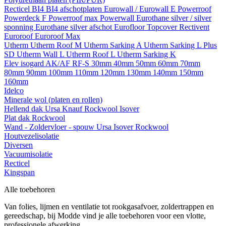
Recticel
BI4
BI4 afschotplaten
Eurowall / Eurowall E
Powerroof
Powerdeck F
Powerroof max
Powerwall
Eurothane silver / silver
sponning
Eurothane silver afschot
Eurofloor
Topcover
Rectivent
Euroroof
Euroroof Max
Utherm
Utherm Roof M
Utherm Sarking A
Utherm Sarking L Plus
SD
Utherm Wall L
Utherm Roof L
Utherm Sarking K
Elev isogard AK/AF RF-S
30mm
40mm
50mm
60mm
70mm
80mm
90mm
100mm
110mm
120mm
130mm
140mm
150mm
160mm
Idelco
Minerale wol (platen en rollen)
Hellend dak
Ursa
Knauf
Rockwool
Isover
Plat dak
Rockwool
Wand - Zoldervloer - spouw
Ursa
Isover
Rockwool
Houtvezelisolatie
Diversen
Vacuumisolatie
Recticel
Kingspan
Alle toebehoren
Van folies, lijmen en ventilatie tot rookgasafvoer, zoldertrappen en
gereedschap, bij Modde vind je alle toebehoren voor een vlotte,
professionele afwerking.