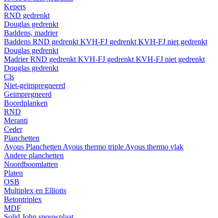
Kepers
RND gedrenkt
Douglas gedrenkt
Baddens, madrier
Baddens
RND gedrenkt
KVH-FJ gedrenkt
KVH-FJ niet gedrenkt
Douglas gedrenkt
Madrier
RND gedrenkt
KVH-FJ gedrenkt
KVH-FJ niet gedrenkt
Douglas gedrenkt
Cls
Niet-geïmpregneerd
Geimpregneerd
Boordplanken
RND
Meranti
Ceder
Planchetten
Ayous Planchetten
Ayous thermo triple
Ayous thermo vlak
Andere planchetten
Noordboomlatten
Platen
OSB
Multiplex en Elliotis
Betontriplex
MDF
Solid John spouwplaat