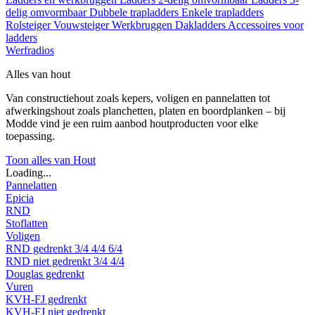
delig omvormbaar
Dubbele trapladders
Enkele trapladders
Rolsteiger
Vouwsteiger
Werkbruggen
Dakladders
Accessoires voor
ladders
Werfradios
Alles van hout
Van constructiehout zoals kepers, voligen en pannelatten tot
afwerkingshout zoals planchetten, platen en boordplanken – bij
Modde vind je een ruim aanbod houtproducten voor elke
toepassing.
Toon alles van Hout
Loading...
Pannelatten
Epicia
RND
Stoflatten
Voligen
RND gedrenkt
3/4
4/4
6/4
RND niet gedrenkt
3/4
4/4
Douglas gedrenkt
Vuren
KVH-FJ gedrenkt
KVH-FJ niet gedrenkt