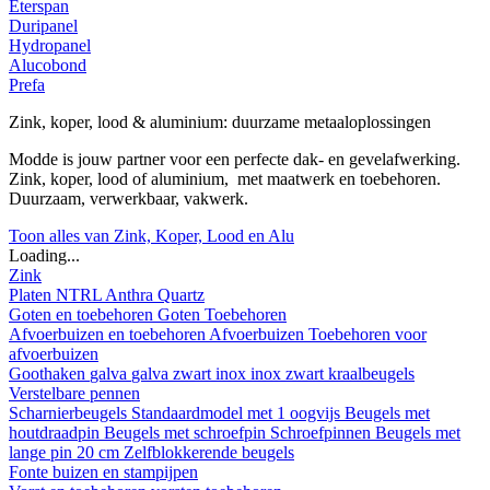
Eterspan
Duripanel
Hydropanel
Alucobond
Prefa
Zink, koper, lood & aluminium: duurzame metaaloplossingen
Modde is jouw partner voor een perfecte dak- en gevelafwerking.
Zink, koper, lood of aluminium, met maatwerk en toebehoren.
Duurzaam, verwerkbaar, vakwerk.
Toon alles van Zink, Koper, Lood en Alu
Loading...
Zink
Platen
NTRL
Anthra
Quartz
Goten en toebehoren
Goten
Toebehoren
Afvoerbuizen en toebehoren
Afvoerbuizen
Toebehoren voor
afvoerbuizen
Goothaken
galva
galva zwart
inox
inox zwart
kraalbeugels
Verstelbare pennen
Scharnierbeugels
Standaardmodel met 1 oogvijs
Beugels met
houtdraadpin
Beugels met schroefpin
Schroefpinnen
Beugels met
lange pin 20 cm
Zelfblokkerende beugels
Fonte buizen en stampijpen