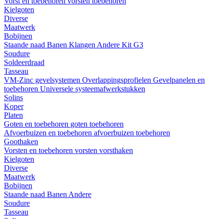
Vorst en toebehoren
vorsten
toebehoren
Kielgoten
Diverse
Maatwerk
Bobijnen
Staande naad
Banen
Klangen
Andere
Kit G3
Soudure
Soldeerdraad
Tasseau
VM-Zinc gevelsystemen
Overlappingsprofielen
Gevelpanelen en
toebehoren
Universele systeemafwerkstukken
Solins
Koper
Platen
Goten en toebehoren
goten
toebehoren
Afvoerbuizen en toebehoren
afvoerbuizen
toebehoren
Goothaken
Vorsten en toebehoren
vorsten
vorsthaken
Kielgoten
Diverse
Maatwerk
Bobijnen
Staande naad
Banen
Andere
Soudure
Tasseau