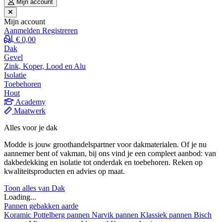
Mijn account
Mijn account
Aanmelden
Registreren
€ 0,00
Dak
Gevel
Zink, Koper, Lood en Alu
Isolatie
Toebehoren
Hout
Academy
Maatwerk
Alles voor je dak
Modde is jouw groothandelspartner voor dakmaterialen. Of je nu
aannemer bent of vakman, bij ons vind je een compleet aanbod: van
dakbedekking en isolatie tot onderdak en toebehoren. Reken op
kwaliteitsproducten en advies op maat.
Toon alles van Dak
Loading...
Pannen gebakken aarde
Koramic
Pottelberg pannen
Narvik pannen
Klassiek pannen
Bisch