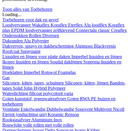
Toon alles van Toebehoren
Loading...
Toebehoren voor dak en gevel
Loodvervanger
Wakaflex
Koraflex
Eterflex
Alu loodflex
Koraflex
plus
EPDM loodvervanger zelfklevend
Connectalu classic
Creaflex
Ondernokken
Rollen
Diversen
Dakranden
Alu
Polyester
Dakverven, sprays en dakbescherming
Algimous
Blackvernis
Roofcoat
Spraypaint
Liquiden en lijmen voor platte daken
Imperbel liquiden en lijmen
Ikopro liquiden en lijmen
Soudal daklijmen
Soprema liquiden en
lijmen
Hoeklatten
Imperbel
Rotswol
Foamglas
Gas
Siliconen, kitten, tapes, schuimen
Siliconen, kitten, lijmen
Banden-
tapes
Solid John Hybrid Polymeer
Waterdichting
fillcoat
polycolorit
varia
Goten kunststof, regenwaterafvoer
Goten
RWA
PE buizen en
toebehoren
Ventilatie
Enkelwandig
Dubbelwandig
Sonovent
Multivent
Nicoll
Eternit (ontluchting uni)
Koramic
Renson
Rookgasafvoer
Aluminium
Inox
Bouwfolie
volle rollen
niet volle rollen
Dampschermen
Isover
Delta
Sopravap hygro
Klöber