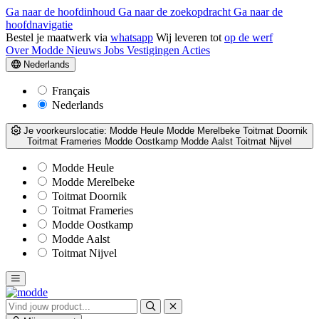
Ga naar de hoofdinhoud
Ga naar de zoekopdracht
Ga naar de
hoofdnavigatie
Bestel je maatwerk via
whatsapp
Wij leveren tot
op de werf
Over Modde
Nieuws
Jobs
Vestigingen
Acties
Nederlands
Français
Nederlands
Je voorkeurslocatie:
Modde Heule
Modde Merelbeke
Toitmat Doornik
Toitmat Frameries
Modde Oostkamp
Modde Aalst
Toitmat Nijvel
Modde Heule
Modde Merelbeke
Toitmat Doornik
Toitmat Frameries
Modde Oostkamp
Modde Aalst
Toitmat Nijvel