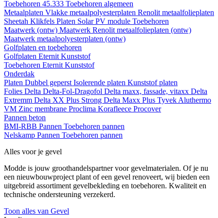
Toebehoren 45.333
Toebehoren algemeen
Metaalplaten
Vlakke metaalpolyesterplaten
Renolit metaalfolieplaten
Sheetah Klikfels
Platen
Solar PV module
Toebehoren
Maatwerk (ontw)
Maatwerk Renolit metaalfolieplaten (ontw)
Maatwerk metaalpolyesterplaten (ontw)
Golfplaten en toebehoren
Golfplaten
Eternit
Kunststof
Toebehoren
Eternit
Kunststof
Onderdak
Platen
Dubbel geperst
Isolerende platen
Kunststof platen
Folies
Delta
Delta-Fol-Dragofol
Delta maxx, fassade, vitaxx
Delta
Extremm
Delta XX Plus Strong
Delta Maxx Plus
Tyvek
Aluthermo
VM Zinc membrane
Proclima
Korafleece
Procover
Pannen beton
BMI-RBB
Pannen
Toebehoren pannen
Nelskamp
Pannen
Toebehoren pannen
Alles voor je gevel
Modde is jouw groothandelspartner voor gevelmaterialen. Of je nu
een nieuwbouwproject plant of een gevel renoveert, wij bieden een
uitgebreid assortiment gevelbekleding en toebehoren. Kwaliteit en
technische ondersteuning verzekerd.
Toon alles van Gevel