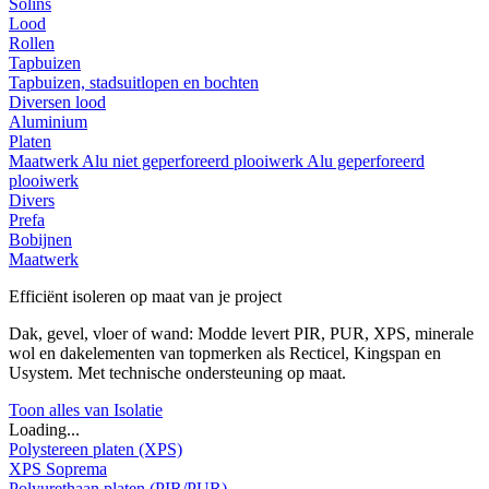
Solins
Lood
Rollen
Tapbuizen
Tapbuizen, stadsuitlopen en bochten
Diversen lood
Aluminium
Platen
Maatwerk
Alu niet geperforeerd plooiwerk
Alu geperforeerd
plooiwerk
Divers
Prefa
Bobijnen
Maatwerk
Efficiënt isoleren op maat van je project
Dak, gevel, vloer of wand: Modde levert PIR, PUR, XPS, minerale
wol en dakelementen van topmerken als Recticel, Kingspan en
Usystem. Met technische ondersteuning op maat.
Toon alles van Isolatie
Loading...
Polystereen platen (XPS)
XPS Soprema
Polyurethaan platen (PIR/PUR)