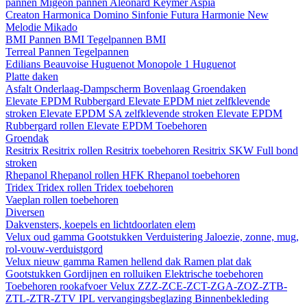
pannen
Migeon pannen
Aleonard
Keymer
Aspia
Creaton
Harmonica
Domino
Sinfonie
Futura
Harmonie New
Melodie
Mikado
BMI
Pannen BMI
Tegelpannen BMI
Terreal
Pannen
Tegelpannen
Edilians
Beauvoise Huguenot
Monopole 1 Huguenot
Platte daken
Asfalt
Onderlaag-Dampscherm
Bovenlaag
Groendaken
Elevate EPDM Rubbergard
Elevate EPDM niet zelfklevende
stroken
Elevate EPDM SA zelfklevende stroken
Elevate EPDM
Rubbergard rollen
Elevate EPDM Toebehoren
Groendak
Resitrix
Resitrix rollen
Resitrix toebehoren
Resitrix SKW Full bond
stroken
Rhepanol
Rhepanol rollen HFK
Rhepanol toebehoren
Tridex
Tridex rollen
Tridex toebehoren
Vaeplan
rollen
toebehoren
Diversen
Dakvensters, koepels en lichtdoorlaten elem
Velux oud gamma
Gootstukken
Verduistering
Jaloezie, zonne, mug,
rol-vouw-verduistgord
Velux nieuw gamma
Ramen hellend dak
Ramen plat dak
Gootstukken
Gordijnen en rolluiken
Elektrische toebehoren
Toebehoren rookafvoer
Velux ZZZ-ZCE-ZCT-ZGA-ZOZ-ZTB-
ZTL-ZTR-ZTV
IPL vervangingsbeglazing
Binnenbekleding