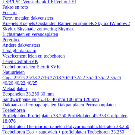
LSB/LSC
Vensterbank LFI
Velux LEI
Fakro en roto
Fenstro
Ferov metalen dakvensters
Koepels
Koepels
Opstanden
Ramen en spindels
Skylux IWindow2
Skylux Skyshade zonwering
Skymax
Lichtstraten en verandaplaten
Pergolux
Andere dakvensters
Luxlight dakraam
Vezelcement leien en toebehoren
Leien
Cedral
SVK
Toebehoren leien
Eternit
SVK
Natuurleien
Cupa
25/15
25/18
27/16
27/18
30/20
32/22
35/20
35/22
35/25
40/20
40/22
40/25
Metaalplaten
Ecopanelen 33.250
30 mm
Sandwichpanelen 45.333
40 mm
100 mm
120 mm
Dakpan- en Permapanplaten
Dakpanplaten
Permapanplaten
Toebehoren
Profielplaten
Profielplaten 33.250
Profielplaten 45.333
Golfplaten
18.076
Lichtstraten
Thermoroof panelen
Polycarbonaat lichtstraten 33.250
Toebehoren Eco + sandwich + profielplaten
Toebehoren 33.250