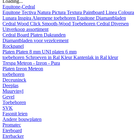
Loading...
Equitone-Cedral
Equitone
Tectiva
Natura
Pictura
Textura
Paintboard
Linea
Coloura
Lunara
Inspira
Algemene toebehoren Equitone
Diamantbladen
Cedral
Wood
Click Smooth-Wood
Toebehoren Cedral
Diversen
Uitverkoop assortiment
Cedral Board
Platen
Dakranden
Diamantbladen voor vezelcement
Rockpanel
Platen
Platen 8 mm
UNI platen 6 mm
toebehoren
Schroeven in Ral Kleur
Kantenlak in Ral kleur
Trespa Meteon - Izeon - Pura
Platen
Izeon
Meteon
toebehoren
Deceuninck
Deeplas
Muurvinyl
Gevel
Toebehoren
SVK
Fasonit leien
Andere bouwplaten
Promatec
Eterboard
Eterbacker