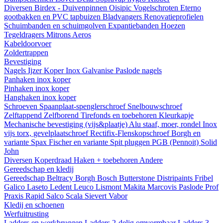
Diversen
Birdex - Duivenpinnen Oisipic
Vogelschroten
Eterno
gootbakken en PVC tapbuizen
Bladvangers
Renovatieprofielen
Schuimbanden en schuimgolven
Expantiebanden
Hoezen
Tegeldragers
Mitrons
Aeros
Kabeldoorvoer
Zoldertrappen
Bevestiging
Nagels
Ijzer
Koper
Inox
Galvanise
Paslode nagels
Panhaken
inox
koper
Pinhaken
inox
koper
Hanghaken
inox
koper
Schroeven
Spaanplaat-spenglerschroef
Snelbouwschroef
Zelftappend
Zelfborend
Tirefonds en toebehoren
Kleurkapje
Mechanische bevestiging (vijs&plaatje)
Alu staaf, moer, rondel
Inox
vijs torx, gevelplaatschroef
Rectifix-Flenskopschroef
Borgh en
variante
Spax
Fischer en variante
Spit pluggen
PGB (Pennoit)
Solid
John
Diversen
Koperdraad
Haken + toebehoren
Andere
Gereedschap en kledij
Gereedschap
Beltracy
Borgh
Bosch
Butterstone
Distripaints
Fribel
Galico
Laseto
Ledent
Leuco
Lismont
Makita
Marcovis
Paslode
Prof
Praxis
Rapid
Salco
Scala
Sievert
Vabor
Kledij en schoenen
Werfuitrusting
Ladders en werkbruggen
Ladders 2-delig omvormbaar
Ladders 3-